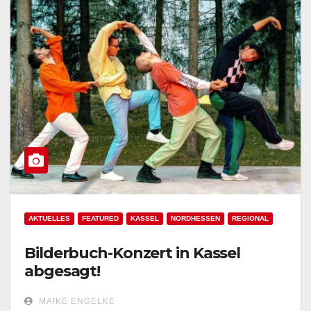
AKTUELLES
FEATURED
KASSEL
NORDHESSEN
REGIONAL
Bilderbuch-Konzert in Kassel
abgesagt!
MAIKE ENGELKE