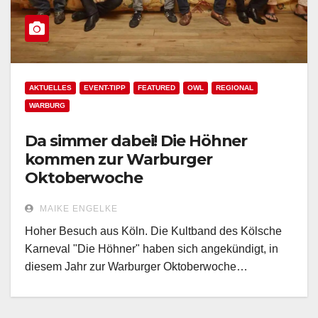
AKTUELLES
EVENT-TIPP
FEATURED
OWL
REGIONAL
WARBURG
Da simmer dabei! Die Höhner
kommen zur Warburger
Oktoberwoche
MAIKE ENGELKE
Hoher Besuch aus Köln. Die Kultband des Kölsche
Karneval "Die Höhner" haben sich angekündigt, in
diesem Jahr zur Warburger Oktoberwoche…