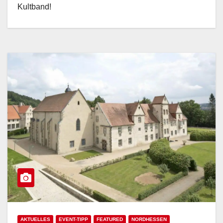
Kultband!
AKTUELLES
EVENT-TIPP
FEATURED
NORDHESSEN