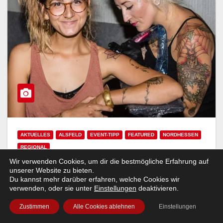
AKTUELLES
ALSFELD
EVENT-TIPP
FEATURED
NORDHESSEN
REGIONAL
Wir verwenden Cookies, um dir die bestmögliche Erfahrung auf
Tattoo Convention – 2019 wieder in
unserer Website zu bieten.
Du kannst mehr darüber erfahren, welche Cookies wir
Alsfeld!
verwenden, oder sie unter
Einstellungen
deaktivieren.
MAIKE ENGELKE
Zustimmen
Alle Cookies ablehnen
Einstellungen
Am 1. Juni ist es wieder so weit. In der Hessenhalle