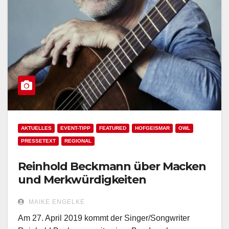
AKTUELLES
EVENT-TIPP
FEATURED
HOFGEISMAR
OWL
PRESSETEXT
REGIONAL
Reinhold Beckmann über Macken
und Merkwürdigkeiten
MAIKE ENGELKE
Am 27. April 2019 kommt der Singer/Songwriter