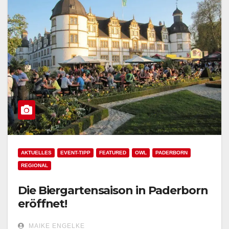
AKTUELLES
EVENT-TIPP
FEATURED
OWL
PADERBORN
REGIONAL
Die Biergartensaison in Paderborn
eröffnet!
MAIKE ENGELKE