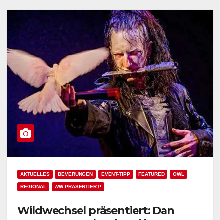
AKTUELLES
BEVERUNGEN
EVENT-TIPP
FEATURED
OWL
REGIONAL
WW PRÄSENTIERT!
Wildwechsel präsentiert: Dan