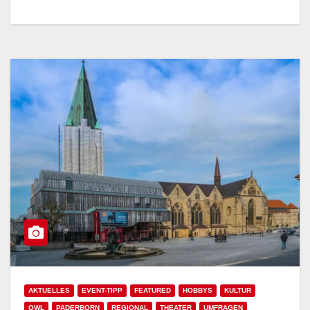
AKTUELLES
EVENT-TIPP
FEATURED
HOBBYS
KULTUR
OWL
PADERBORN
REGIONAL
THEATER
UMFRAGEN