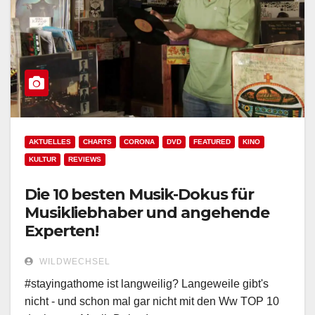
AKTUELLES
CHARTS
CORONA
DVD
FEATURED
KINO
KULTUR
REVIEWS
Die 10 besten Musik-Dokus für
Musikliebhaber und angehende
Experten!
WILDWECHSEL
#stayingathome ist langweilig? Langeweile gibt's
nicht - und schon mal gar nicht mit den Ww TOP 10