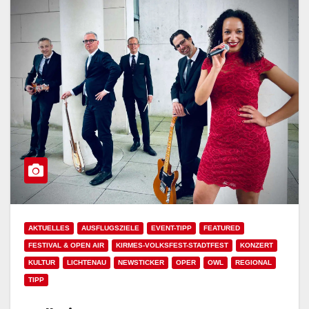
AKTUELLES
AUSFLUGSZIELE
EVENT-TIPP
FEATURED
FESTIVAL & OPEN AIR
KIRMES-VOLKSFEST-STADTFEST
KONZERT
KULTUR
LICHTENAU
NEWSTICKER
OPER
OWL
REGIONAL
TIPP