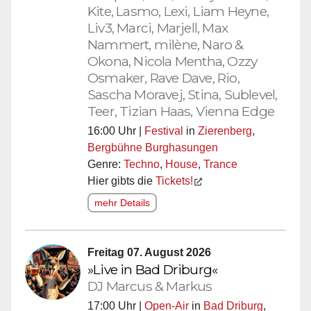
Kite, Lasmo, Lexi, Liam Heyne,
Liv3, Marci, Marjell, Max
Nammert, milène, Naro &
Okona, Nicola Mentha, Ozzy
Osmaker, Rave Dave, Rio,
Sascha Moravej, Stina, Sublevel,
Teer, Tizian Haas, Vienna Edge
16:00 Uhr |
Festival
in
Zierenberg
,
Bergbühne Burghasungen
Genre:
Techno
,
House
,
Trance
Hier gibts die
Tickets!
mehr Details
Freitag 07. August 2026
»Live in Bad Driburg«
DJ Marcus & Markus
17:00 Uhr |
Open-Air
in
Bad Driburg
,