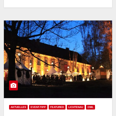
AKTUELLES
EVENT-TIPP
FEATURED
LICHTENAU
OWL