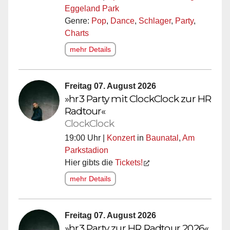
Eggeland Park
Genre:
Pop
,
Dance
,
Schlager
,
Party
,
Charts
mehr Details
Freitag 07. August 2026
»hr3 Party mit ClockClock zur HR
Radtour«
ClockClock
19:00 Uhr |
Konzert
in
Baunatal
,
Am
Parkstadion
Hier gibts die
Tickets!
mehr Details
Freitag 07. August 2026
»hr3 Party zur HR Radtour 2026«