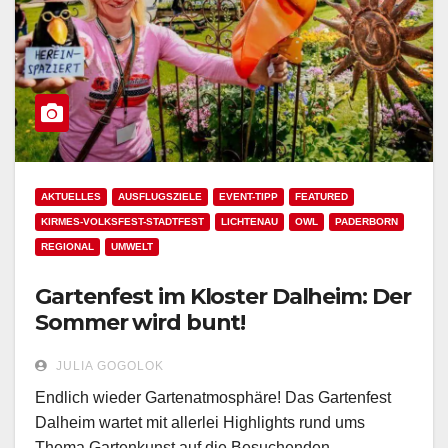
AKTUELLES
AUSFLUGSZIELE
EVENT-TIPP
FEATURED
KIRMES-VOLKSFEST-STADTFEST
LICHTENAU
OWL
PADERBORN
REGIONAL
UMWELT
Gartenfest im Kloster Dalheim: Der
Sommer wird bunt!
JULIA GOGOLOK
Endlich wieder Gartenatmosphäre! Das Gartenfest
Dalheim wartet mit allerlei Highlights rund ums
Thema Gartenkunst auf die Besuchenden.