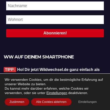
WW AUF DEINEM SMARTPHONE
TIPP:
Hol Dir jetzt Wildwechsel.de ganz einfach als
"App" auf dein iPhone:
Klicke unten (Safari) oder oben
Wir verwenden Cookies, um dir die bestmögliche Erfahrung auf
rechts (Chrome) auf den "Teilen-Button" (Quadrat mit Pfeil
unserer Website zu bieten.
nach oben), und wähle dann unten im Menü "Zum
Du kannst mehr darüber erfahren, welche Cookies wir
verwenden, oder sie unter
Einstellungen
deaktivieren.
Homebildschirm".
Zustimmen
Alle Cookies ablehnen
Einstellungen