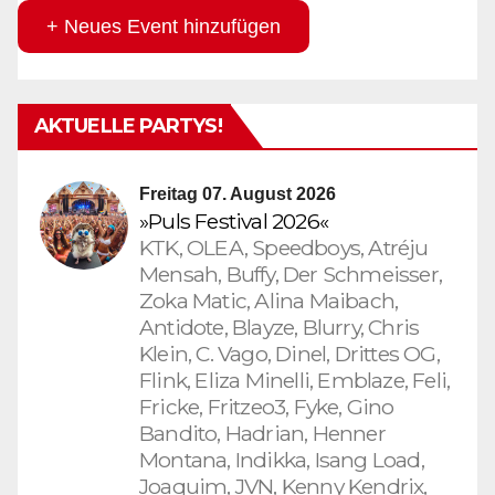
+ Neues Event hinzufügen
AKTUELLE PARTYS!
Freitag 07. August 2026
»Puls Festival 2026«
KTK, OLEA, Speedboys, Atréju
Mensah, Buffy, Der Schmeisser,
Zoka Matic, Alina Maibach,
Antidote, Blayze, Blurry, Chris
Klein, C. Vago, Dinel, Drittes OG,
Flink, Eliza Minelli, Emblaze, Feli,
Fricke, Fritzeo3, Fyke, Gino
Bandito, Hadrian, Henner
Montana, Indikka, Isang Load,
Joaquim, JVN, Kenny Kendrix,