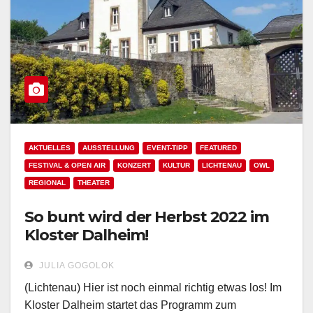
AKTUELLES
AUSSTELLUNG
EVENT-TIPP
FEATURED
FESTIVAL & OPEN AIR
KONZERT
KULTUR
LICHTENAU
OWL
REGIONAL
THEATER
So bunt wird der Herbst 2022 im
Kloster Dalheim!
JULIA GOGOLOK
(Lichtenau) Hier ist noch einmal richtig etwas los! Im
Kloster Dalheim startet das Programm zum