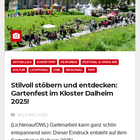
AKTUELLES
EVENT-TIPP
FEATURED
FESTIVAL & OPEN AIR
KULTUR
LICHTENAU
OWL
REGIONAL
TIPP
Stilvoll stöbern und entdecken:
Gartenfest im Kloster Dalheim
2025!
WILDWECHSEL
(Lichtenau/OWL) Gartenarbeit kann ganz schön
entspannend sein: Dieser Eindruck entsteht auf dem