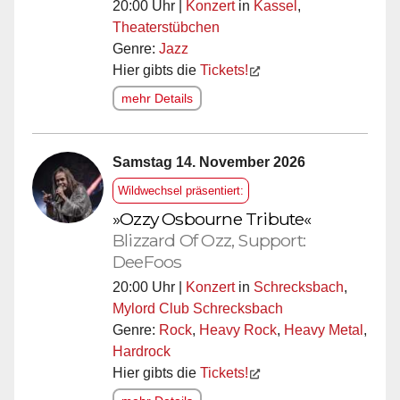
20:00 Uhr |
Konzert
in
Kassel
,
Theaterstübchen
Genre:
Jazz
Hier gibts die
Tickets!
mehr Details
Samstag 14. November 2026
Wildwechsel präsentiert:
»Ozzy Osbourne Tribute«
Blizzard Of Ozz, Support:
DeeFoos
20:00 Uhr |
Konzert
in
Schrecksbach
,
Mylord Club Schrecksbach
Genre:
Rock
,
Heavy Rock
,
Heavy Metal
,
Hardrock
Hier gibts die
Tickets!