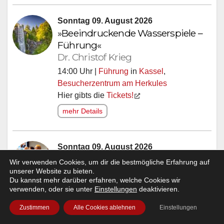
Sonntag 09. August 2026
»Beeindruckende Wasserspiele –
Führung«
Dr. Christof Krieg
14:00 Uhr |
Führung
in
Kassel
,
Besucherzentrum am Herkules
Hier gibts die
Tickets!
mehr Details
Sonntag 09. August 2026
»Kinderprogramm: Nachteulen II -
Wir verwenden Cookies, um dir die bestmögliche Erfahrung auf
Die Reise in den Norden«
unserer Website zu bieten.
Du kannst mehr darüber erfahren, welche Cookies wir
Wilfried Dreher
verwenden, oder sie unter
Einstellungen
deaktivieren.
14:30 Uhr |
Vortrag
in
Kassel
,
Planetarium
Zustimmen
Alle Cookies ablehnen
Einstellungen
Orangerie-Kassel