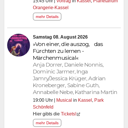
15:45 Uhr |
Vortrag
in
Kassel
,
Planetarium
Orangerie-Kassel
mehr Details
Samstag 08. August 2026
»Von einer, die auszog, das
Fürchten zu lernen -
Märchenmusical«
Anja Dorrer, Daniele Nonnis,
Dominic Jarmer, Inga
Jamry/Jessica Krüger, Adrian
Kroneberger, Sabine Guth,
Annabelle Nebe, Katharina Martin
19:00 Uhr |
Musical
in
Kassel
,
Park
Schönfeld
Hier gibts die
Tickets!
mehr Details