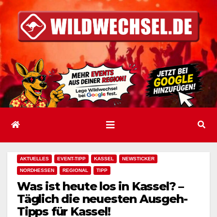
Zum
Inhalt
springen
AKTUELLES
EVENT-TIPP
KASSEL
NEWSTICKER
NORDHESSEN
REGIONAL
TIPP
Was ist heute los in Kassel? –
Täglich die neuesten Ausgeh-
Tipps für Kassel!