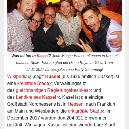
Was ist los in
Kassel
?
Jede Menge Veranstaltungen in Kassel
machen Spaß: Hier sorgten die Disco Boys im Gleis 1 am
17.11.2017 für ausgelassene Party-Stimmung!
Wikipedia
„sagt“
Kassel
(bis 1926 amtlich
Cassel
) ist
eine
kreisfreie Stadt
, Verwaltungssitz
des
gleichnamigen Regierungsbezirkes
und
des
Landkreises Kassel
. Kasel ist die einzige
Großstadt Nordhessens ist in
Hessen
, nach Frankfurt
am Main und Wiesbaden, die
drittgrößte Stadt
. Im
Dezember 2017 wurden dort 204.021 Einwohner
gezählt. Wir sagen: Kassel ist eine wunderbare Stadt