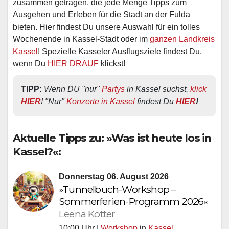
zusammen getragen, die jede Menge Tipps zum
Ausgehen und Erleben für die Stadt an der Fulda
bieten. Hier findest Du unsere Auswahl für ein tolles
Wochenende in Kassel-Stadt oder im
ganzen Landkreis
Kassel
! Spezielle Kasseler Ausflugsziele findest Du,
wenn Du
HIER DRAUF
klickst!
TIPP:
Wenn DU "nur" 
Partys
 in Kassel suchst, 
klick 
HIER
! "Nur" 
Konzerte in Kassel
 findest Du 
HIER
!
Aktuelle Tipps zu: »Was ist heute los in
Kassel?«:
Donnerstag 06. August 2026
»Tunnelbuch-Workshop –
Sommerferien-Programm 2026«
Leena Kötter
10:00 Uhr |
Workshop
in
Kassel
,