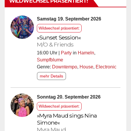
WILDWECHSEL PRÄSENTIERT!
Samstag 19. September 2026
Wildwechsel präsentiert:
»Sunset Session«
M/O & Friends
16:00 Uhr |
Party
in
Hameln
,
Sumpfblume
Genre:
Downtempo
,
House
,
Electronic
mehr Details
Sonntag 20. September 2026
Wildwechsel präsentiert:
»Myra Maud sings Nina
Simone«
Myra Maud