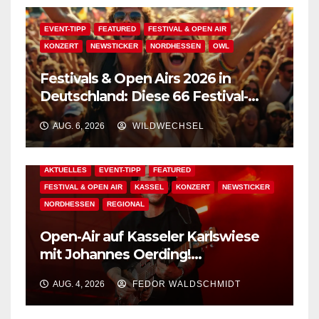
EVENT-TIPP
FEATURED
FESTIVAL & OPEN AIR
KONZERT
NEWSTICKER
NORDHESSEN
OWL
Festivals & Open Airs 2026 in
Deutschland: Diese 66 Festival-
Events warten auf Dich!
AUG. 6, 2026
WILDWECHSEL
AKTUELLES
EVENT-TIPP
FEATURED
FESTIVAL & OPEN AIR
KASSEL
KONZERT
NEWSTICKER
NORDHESSEN
REGIONAL
Open-Air auf Kasseler Karlswiese
mit Johannes Oerding!
Zusatzkontingent an Tickets
AUG. 4, 2026
FEDOR WALDSCHMIDT
erhältlich!
AKTUELLES
BAD WILDUNGEN
EDM
EVENT-TIPP