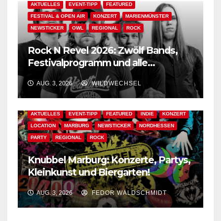
AKTUELLES
EVENT-TIPP
FEATURED
FESTIVAL & OPEN AIR
KONZERT
MARIENMÜNSTER
NEWSTICKER
OWL
REGIONAL
ROCK
Rock N Revel 2026: Zwölf Bands,
Festivalprogramm und alle
wichtigen Informationen!
AUG. 3, 2026
WILDWECHSEL
AKTUELLES
EVENT-TIPP
FEATURED
INDIE
KONZERT
LOCATION
MARBURG
NEWSTICKER
NORDHESSEN
PARTY
REGIONAL
ROCK
Knubbel Marburg: Konzerte, Partys,
Kleinkunst und Biergarten!
AUG. 3, 2026
FEDOR WALDSCHMIDT