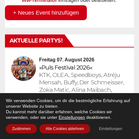
Ww-Terminator
eintragen oder bearbeiten.
+ Neues Event hinzufügen
AKTUELLE PARTYS!
Freitag 07. August 2026
»Puls Festival 2026«
KTK, OLEA, Speedboys, Atréju
Mensah, Buffy, Der Schmeisser,
Zoka Matic, Alina Maibach,
Antidote, Blayze, Blurry, Chris
Wir verwenden Cookies, um dir die bestmögliche Erfahrung auf
Klein, C. Vago, Dinel, Drittes OG,
unserer Website zu bieten.
Flink, Eliza Minelli, Emblaze, Feli,
Du kannst mehr darüber erfahren, welche Cookies wir
verwenden, oder sie unter
Einstellungen
deaktivieren.
Fricke, Fritzeo3, Fyke, Gino
Bandito, Hadrian, Henner
Zustimmen
Alle Cookies ablehnen
Einstellungen
Montana, Indikka, Isang Load,