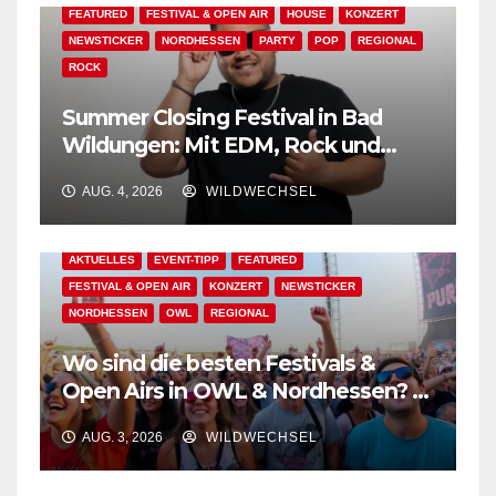
FEATURED
FESTIVAL & OPEN AIR
HOUSE
KONZERT
NEWSTICKER
NORDHESSEN
PARTY
POP
REGIONAL
ROCK
Summer Closing Festival in Bad
Wildungen: Mit EDM, Rock und
Festivalflair klingt der Sommer aus!
AUG. 4, 2026
WILDWECHSEL
AKTUELLES
EVENT-TIPP
FEATURED
FESTIVAL & OPEN AIR
KONZERT
NEWSTICKER
NORDHESSEN
OWL
REGIONAL
Wo sind die besten Festivals &
Open Airs in OWL & Nordhessen? –
Der Ww-Festival-Planer!
AUG. 3, 2026
WILDWECHSEL