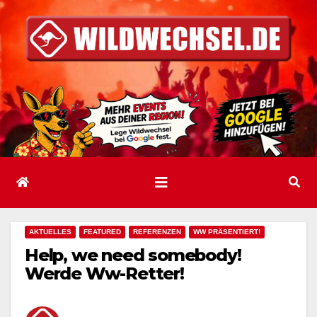
Zum
Inhalt
springen
AKTUELLES
FEATURED
REFERENZEN
WW PRÄSENTIERT!
Help, we need somebody!
Werde Ww-Retter!