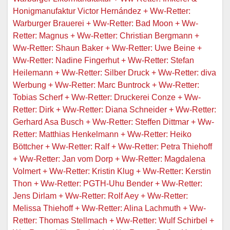
Honigmanufaktur Victor Hernández + Ww-Retter:
Warburger Brauerei + Ww-Retter: Bad Moon + Ww-
Retter: Magnus + Ww-Retter: Christian Bergmann +
Ww-Retter: Shaun Baker + Ww-Retter: Uwe Beine +
Ww-Retter: Nadine Fingerhut + Ww-Retter: Stefan
Heilemann + Ww-Retter: Silber Druck + Ww-Retter: diva
Werbung + Ww-Retter: Marc Buntrock + Ww-Retter:
Tobias Scherf + Ww-Retter: Druckerei Conze + Ww-
Retter: Dirk + Ww-Retter: Diana Schneider + Ww-Retter:
Gerhard Asa Busch + Ww-Retter: Steffen Dittmar + Ww-
Retter: Matthias Henkelmann + Ww-Retter: Heiko
Böttcher + Ww-Retter: Ralf + Ww-Retter: Petra Thiehoff
+ Ww-Retter: Jan vom Dorp + Ww-Retter: Magdalena
Volmert + Ww-Retter: Kristin Klug + Ww-Retter: Kerstin
Thon + Ww-Retter: PGTH-Uhu Bender + Ww-Retter:
Jens Dirlam + Ww-Retter: Rolf Aey + Ww-Retter:
Melissa Thiehoff + Ww-Retter: Alina Lachmuth + Ww-
Retter: Thomas Stellmach + Ww-Retter: Wulf Schirbel +