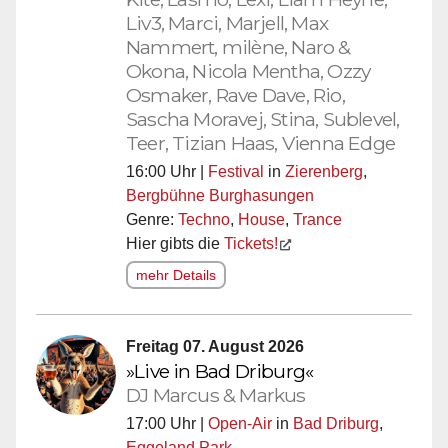
Liv3, Marci, Marjell, Max
Nammert, milène, Naro &
Okona, Nicola Mentha, Ozzy
Osmaker, Rave Dave, Rio,
Sascha Moravej, Stina, Sublevel,
Teer, Tizian Haas, Vienna Edge
16:00 Uhr |
Festival
in
Zierenberg
,
Bergbühne Burghasungen
Genre:
Techno
,
House
,
Trance
Hier gibts die
Tickets!
mehr Details
Freitag 07. August 2026
»Live in Bad Driburg«
DJ Marcus & Markus
17:00 Uhr |
Open-Air
in
Bad Driburg
,
Eggeland Park