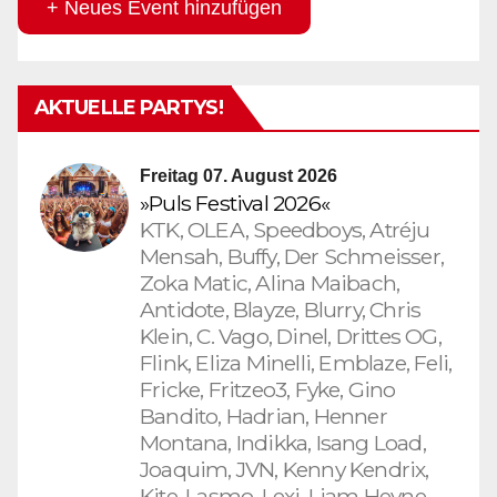
+ Neues Event hinzufügen
AKTUELLE PARTYS!
Freitag 07. August 2026
»Puls Festival 2026«
KTK, OLEA, Speedboys, Atréju
Mensah, Buffy, Der Schmeisser,
Zoka Matic, Alina Maibach,
Antidote, Blayze, Blurry, Chris
Klein, C. Vago, Dinel, Drittes OG,
Flink, Eliza Minelli, Emblaze, Feli,
Fricke, Fritzeo3, Fyke, Gino
Bandito, Hadrian, Henner
Montana, Indikka, Isang Load,
Joaquim, JVN, Kenny Kendrix,
Kite, Lasmo, Lexi, Liam Heyne,