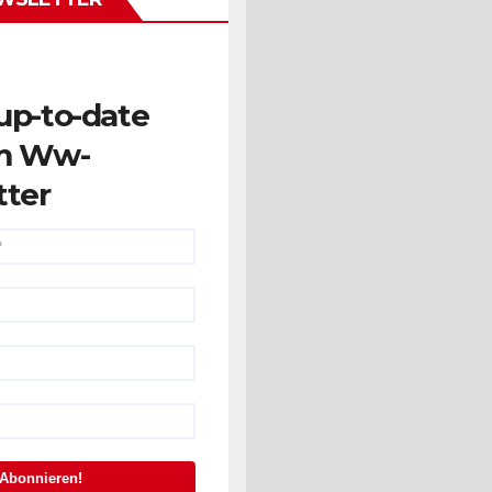
up-to-date
m Ww-
tter