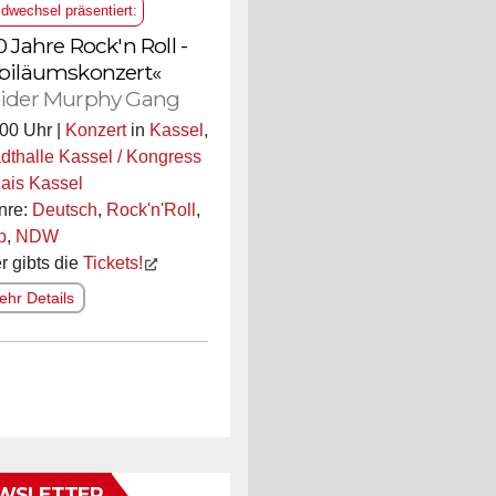
ldwechsel präsentiert:
0 Jahre Rock'n Roll -
biläumskonzert«
ider Murphy Gang
00 Uhr |
Konzert
in
Kassel
,
dthalle Kassel / Kongress
ais Kassel
nre:
Deutsch
,
Rock'n'Roll
,
p
,
NDW
r gibts die
Tickets!
hr Details
WSLETTER