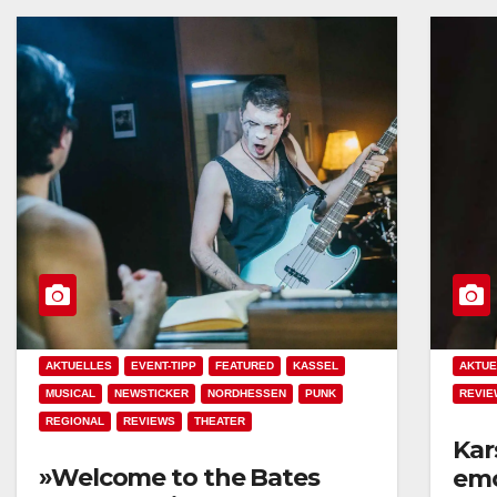
AKTUELLES
EVENT-TIPP
FEATURED
KASSEL
AKTUE
MUSICAL
NEWSTICKER
NORDHESSEN
PUNK
REVIE
REGIONAL
REVIEWS
THEATER
Kar
»Welcome to the Bates
emo