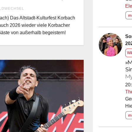
s, Planer &
Ele
LDWECHSEL
grammheft!
me
ach) Das Altstadt-Kulturfest Korbach
auch 2026 wieder viele Korbacher
äste von außerhalb begeistern!
So
20
Wi
»M
Si
My
20:
Th
Ge
Hie
me