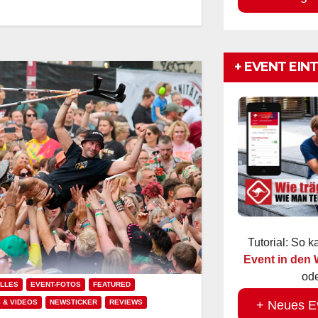
+ EVENT EIN
Tutorial: So 
Event in den
ode
LLES
EVENT-FOTOS
FEATURED
+ Neues E
 & VIDEOS
NEWSTICKER
REVIEWS