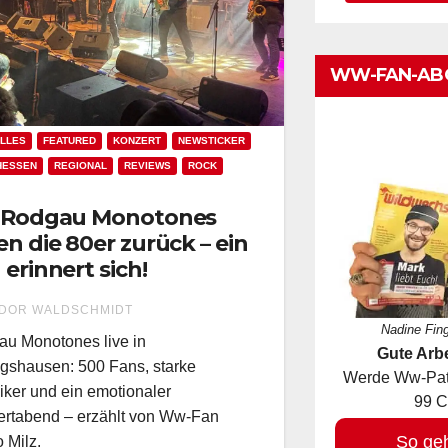
WW-FAN-AB
LLES
FEATURED
KONZERT
NEWSTICKER
HESSEN
REGIONAL
REVIEWS
ROCK
 Rodgau Monotones
en die 80er zurück – ein
 erinnert sich!
DOR WALDSCHMIDT
Nadine Fin
u Monotones live in
Gute Arbe
ngshausen: 500 Fans, starke
Werde Ww-Pate
iker und ein emotionaler
99 C
rtabend – erzählt von Ww-Fan
So ge
 Milz.