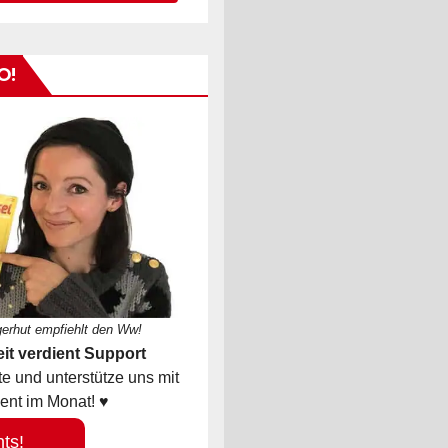
O!
gerhut empfiehlt den Ww!
it verdient Support
 und unterstütze uns mit
ent im Monat! ♥
hts!