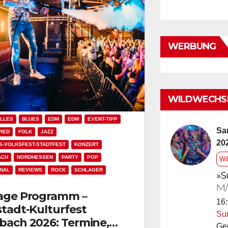
WERBUNG
WILDWECHSE
LLES
BLUES
EDM
EDM
EVENT-TIPP
Sa
RED
FOLK
JAZZ
20
S-VOLKSFEST-STADTFEST
KONZERT
ACH
NORDHESSEN
PARTY
POP
Wi
NAL
REVIEWS
ROCK
SCHLAGER
»S
M/
age Programm –
16:
stadt-Kulturfest
Su
bach 2026: Termine,
Ge