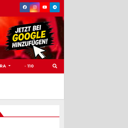
TRA
· 110