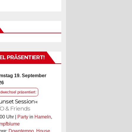
L PRÄSENTIERT!
mstag 19. September
26
ldwechsel präsentiert:
unset Session«
O & Friends
00 Uhr |
Party
in
Hameln
,
mpfblume
nre:
Downtempo
,
House
,