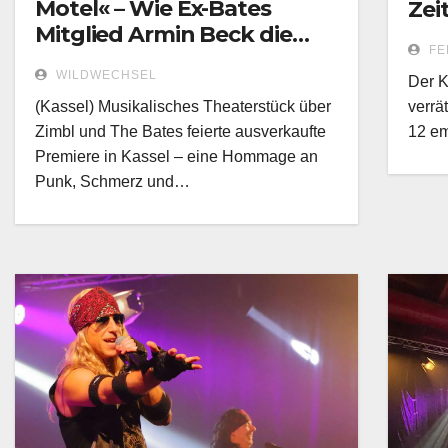
Motel« – Wie Ex-Bates
Zei
Mitglied Armin Beck die
FE
Premiere im TiF erlebt hat.
WILDWECHSEL
Der K
(Kassel) Musikalisches Theaterstück über
verrä
Zimbl und The Bates feierte ausverkaufte
12 em
Premiere in Kassel – eine Hommage an
Punk, Schmerz und…