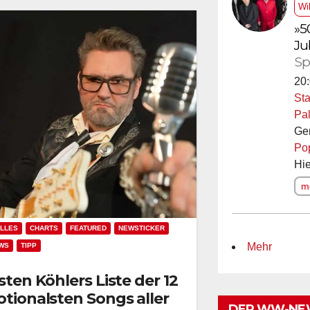
Wi
»5
Ju
Sp
20:
Sta
Pal
Ge
Po
Hie
me
LLES
CHARTS
FEATURED
NEWSTICKER
Mehr
WS
TIPP
sten Köhlers Liste der 12
tionalsten Songs aller
DER WW-NE