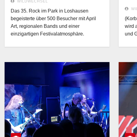
WILDWECHSEL
Act
WI
Das 35. Rock im Park in Loshausen
Pro
begeisterte über 500 Besucher mit April
(Korb
Art, regionalen Bands und einer
wird 
einzigartigen Festivalatmosphäre.
und G