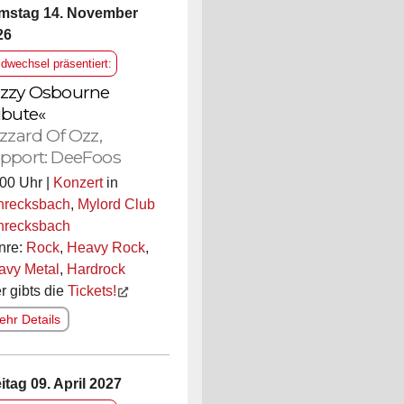
mstag 14. November
26
ldwechsel präsentiert:
zzy Osbourne
ibute«
izzard Of Ozz,
pport: DeeFoos
00 Uhr |
Konzert
in
hrecksbach
,
Mylord Club
hrecksbach
nre:
Rock
,
Heavy Rock
,
avy Metal
,
Hardrock
r gibts die
Tickets!
hr Details
itag 09. April 2027