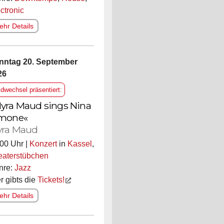
ctronic
hr Details
nntag 20. September
26
ldwechsel präsentiert:
yra Maud sings Nina
mone«
ra Maud
00 Uhr |
Konzert
in
Kassel
,
eaterstübchen
nre:
Jazz
r gibts die
Tickets!
hr Details