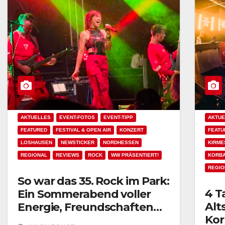
AKTUELLES
EVENT-FOTOS
EVENT-TIPP
AKTUE
FEATURED
FESTIVAL & OPEN AIR
KONZERT
FEATU
LOSHAUSEN
NEWSTICKER
NORDHESSEN
KIRME
REGIONAL
REVIEWS
ROCK
WW PRÄSENTIERT!
KORB
REGIO
So war das 35. Rock im Park:
4 T
Ein Sommerabend voller
Alt
Energie, Freundschaften
Kor
und großer Rockmomente!