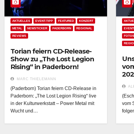
AKTUELLES
EVENT-TIPP
FEATURED
KONZERT
AKTUE
METAL
NEWSTICKER
PADERBORN
REGIONAL
EVENT
REVIEWS
FOTOS
REGIO
Torian feiern CD-Release-
Uns
Show zu „The Lost Legion
vom
Rising“ in Paderborn!
202
MARC THIELEMANN
AL
(Paderborn) Torian feiern CD-Release in
Paderborn: „The Lost Legion Rising“ live
(Esch
in der Kulturwerkstatt – Power Metal mit
vom S
Wucht und…
folge