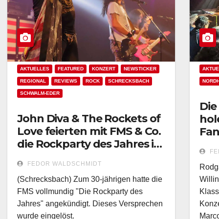
AKTUELLES
FEATURED
KONZERT
NEWSTICKER
AKTUE
REGIONAL
REVIEWS
ROCK
SCHRECKSBACH
NORD
SCHWALM-EDER
Die
John Diva & The Rockets of
hol
Love feierten mit FMS & Co.
Fan
die Rockparty des Jahres in
FE
Schrecksbach!
FEDOR WALDSCHMIDT
Rodga
(Schrecksbach) Zum 30-jährigen hatte die
Willi
FMS vollmundig "Die Rockparty des
Klass
Jahres" angekündigt. Dieses Versprechen
Konze
wurde eingelöst.
Marco