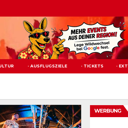
KULTUR
· AUSFLUGSZIELE
· TICKETS
· EX
WERBUNG