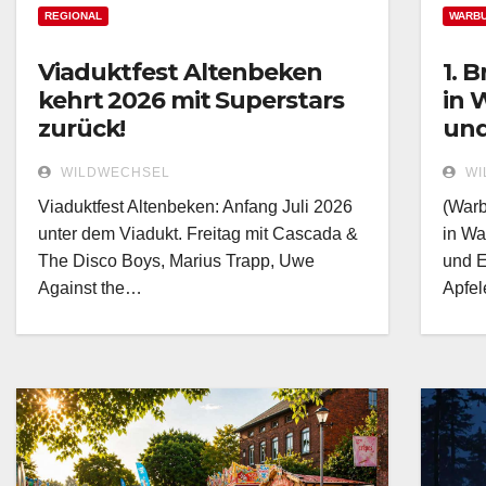
REGIONAL
WARB
Viaduktfest Altenbeken
1. 
kehrt 2026 mit Superstars
in 
zurück!
und
WILDWECHSEL
WI
Viaduktfest Altenbeken: Anfang Juli 2026
(Warb
unter dem Viadukt. Freitag mit Cascada &
in Wa
The Disco Boys, Marius Trapp, Uwe
und E
Against the…
Apfel