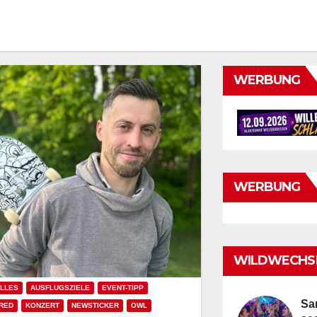
WERBUNG
WERBUNG
WILDWECHSE
LLES
AUSFLUGSZIELE
EVENT-TIPP
Sa
RED
KONZERT
NEWSTICKER
OWL