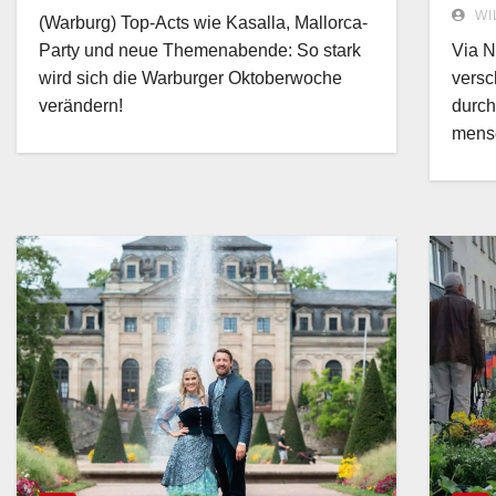
Weinabend!
WI
(Warburg) Top-Acts wie Kasalla, Mallorca-
Men
Party und neue Themenabende: So stark
Via N
wird sich die Warburger Oktoberwoche
versc
verändern!
durch
mens