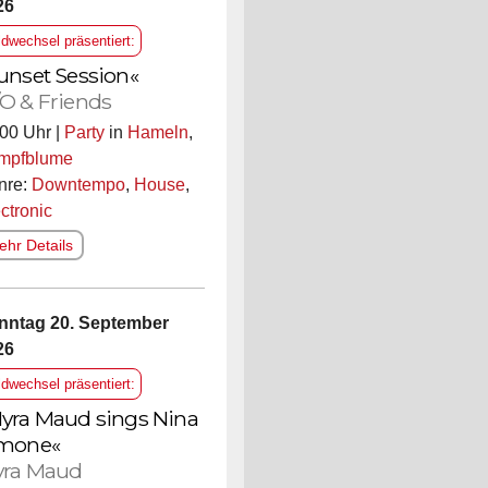
26
ldwechsel präsentiert:
unset Session«
O & Friends
00 Uhr |
Party
in
Hameln
,
mpfblume
nre:
Downtempo
,
House
,
ctronic
hr Details
nntag 20. September
26
ldwechsel präsentiert:
yra Maud sings Nina
mone«
ra Maud