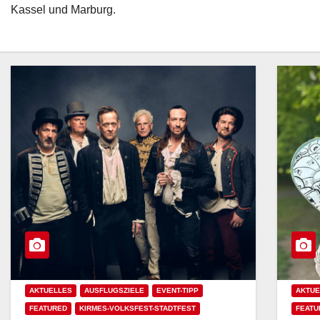
Kassel und Marburg.
AKTUELLES
AUSFLUGSZIELE
EVENT-TIPP
AKTUE
FEATURED
KIRMES-VOLKSFEST-STADTFEST
FEATU