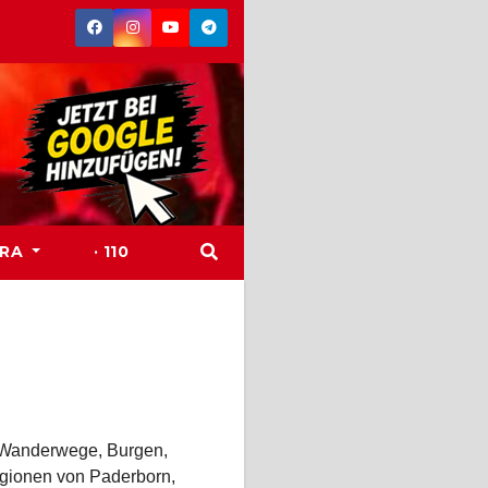
TRA
· 110
, Wanderwege, Burgen,
egionen von Paderborn,