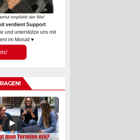
gerhut empfiehlt den Ww!
it verdient Support
 und unterstütze uns mit
ent im Monat! ♥
hts!
TRAGEN!