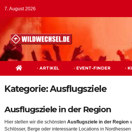
Zum
7. August 2026
Inhalt
springen
· ARTIKEL
· EVENT-FINDER
· 
Kategorie:
Ausflugsziele
Ausflugsziele in der Region
Hier stellen wir die schönsten
Ausflugsziele in der Region
v
Schlösser, Berge oder interessante Locations in Nordhessen