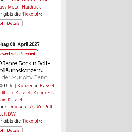
avy Metal
,
Hardrock
r gibts die
Tickets!
hr Details
itag 09. April 2027
ldwechsel präsentiert:
0 Jahre Rock'n Roll -
biläumskonzert«
ider Murphy Gang
00 Uhr |
Konzert
in
Kassel
,
dthalle Kassel / Kongress
ais Kassel
nre:
Deutsch
,
Rock'n'Roll
,
p
,
NDW
r gibts die
Tickets!
hr Details