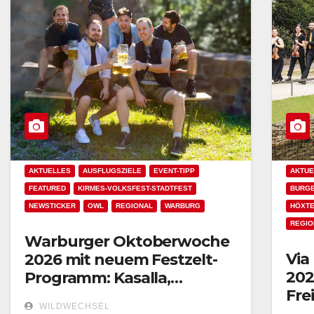
AKTUELLES
AUSFLUGSZIELE
EVENT-TIPP
AKTUE
FEATURED
KIRMES-VOLKSFEST-STADTFEST
BURGE
NEWSTICKER
OWL
REGIONAL
WARBURG
HÖXT
REGIO
Warburger Oktoberwoche
Via
2026 mit neuem Festzelt-
202
Programm: Kasalla,
Fre
Mallorca-Party und
WILDWECHSEL
gro