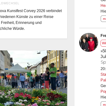
LDWECHSEL
schseins
He
ova Kunstfest Corvey 2026 verbindet
Hie
hiedenen Künste zu einer Reise
me
 Freiheit, Erinnerung und
chliche Würde.
Fre
Wi
»5
Ju
Sp
20:
Sta
Pal
Ge
Po
Hie
me