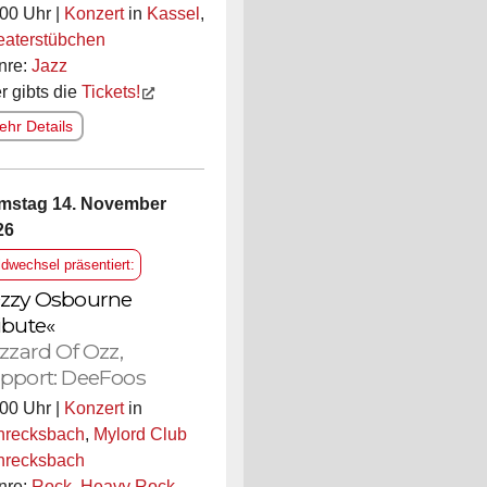
00 Uhr |
Konzert
in
Kassel
,
eaterstübchen
nre:
Jazz
r gibts die
Tickets!
hr Details
mstag 14. November
26
ldwechsel präsentiert:
zzy Osbourne
ibute«
izzard Of Ozz,
pport: DeeFoos
00 Uhr |
Konzert
in
hrecksbach
,
Mylord Club
hrecksbach
nre:
Rock
,
Heavy Rock
,