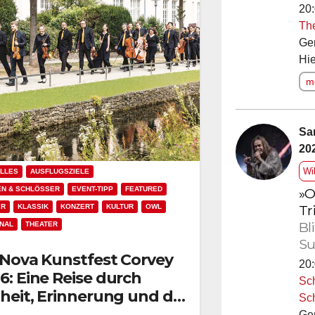
20:
Th
Ge
Hie
me
Sa
20
Wi
LLES
AUSFLUGSZIELE
N & SCHLÖSSER
EVENT-TIPP
FEATURED
»O
Tr
ER
KLASSIK
KONZERT
KULTUR
OWL
Bl
NAL
THEATER
Su
 Nova Kunstfest Corvey
20:
6: Eine Reise durch
Sc
iheit, Erinnerung und die
Sc
ßen Fragen des
Ge