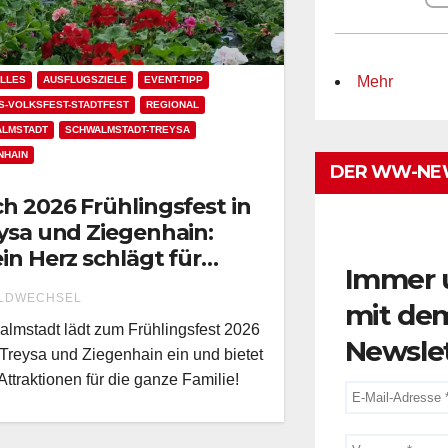
Mehr
LLES
AUSFLUGSZIELE
EVENT-TIPP
S-VOLKSFEST-STADTFEST
REGIONAL
ALMSTADT
SCHWALMSTADT-TREYSA
NHAIN
DER WW-NE
h 2026 Frühlingsfest in
ysa und Ziegenhain:
in Herz schlägt für
Immer 
walmstadt!“
LDWECHSEL
mit de
lmstadt lädt zum Frühlingsfest 2026
Newsle
Treysa und Ziegenhain ein und bietet
 Attraktionen für die ganze Familie!