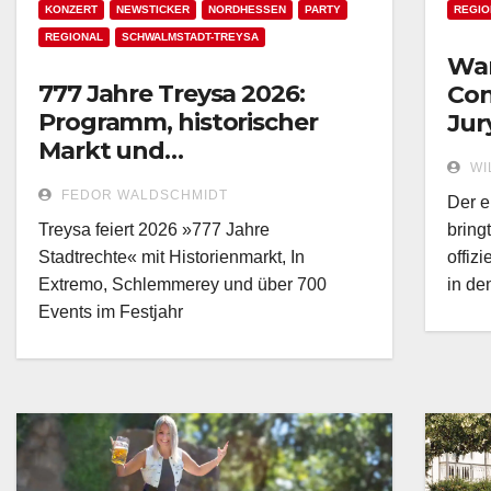
KONZERT
NEWSTICKER
NORDHESSEN
PARTY
REGIO
REGIONAL
SCHWALMSTADT-TREYSA
War
777 Jahre Treysa 2026:
Con
Programm, historischer
Jur
Markt und
Ska
WI
Festwochenende vom 7. bis
FEDOR WALDSCHMIDT
Der e
9. August!
Treysa feiert 2026 »777 Jahre
bring
Stadtrechte« mit Historienmarkt, In
offiz
Extremo, Schlemmerey und über 700
in de
Events im Festjahr