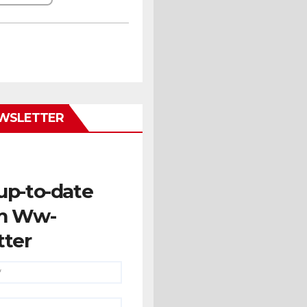
WSLETTER
up-to-date
m Ww-
tter