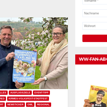
WW-FAN-AB
LLES
AUSFLUGSZIELE
EVENT-TIPP
RED
KIRMES-VOLKSFEST-STADTFEST
ERT
NEWSTICKER
OWL
REGIONAL