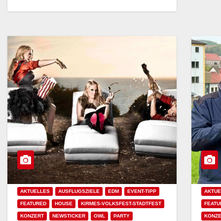
AKTUELLES
AUSFLUGSZIELE
EDM
EVENT-TIPP
AKTUE
FEATURED
HOUSE
KIRMES-VOLKSFEST-STADTFEST
FEATU
KONZERT
NEWSTICKER
OWL
PARTY
KONZ