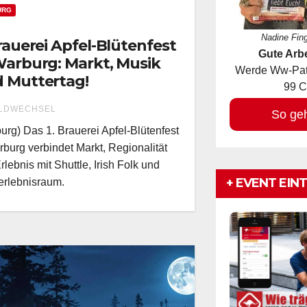
URG
Nadine Fin
Brauerei Apfel-Blütenfest
Gute Arbe
Warburg: Markt, Musik
Werde Ww-Pate
 Muttertag!
99 C
LDWECHSEL
So ge
urg) Das 1. Brauerei Apfel-Blütenfest
rburg verbindet Markt, Regionalität
rlebnis mit Shuttle, Irish Folk und
+ EVENT EIN
erlebnisraum.