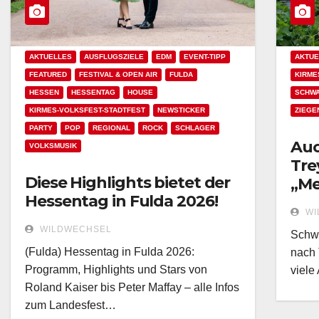
AKTUELLES
AUSFLUGSZIELE
EDM
EVENT-TIPP
AKTUE
FEATURED
FESTIVAL & OPEN AIR
FULDA
KIRME
HESSEN
HESSENTAG
HOUSE
SCHW
KIRMES-VOLKSFEST-STADTFEST
NEWSTICKER
ZIEGE
PARTY
POP
REGIONAL
ROCK
SCHLAGER
Auc
VOLKSMUSIK
Tre
Diese Highlights bietet der
„Me
Hessentag in Fulda 2026!
Sch
WI
WILDWECHSEL
Schwa
(Fulda) Hessentag in Fulda 2026:
nach 
Programm, Highlights und Stars von
viele
Roland Kaiser bis Peter Maffay – alle Infos
zum Landesfest…