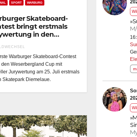
20
NAL
SPORT
WARBURG
Wi
burger Skateboard-
»S
test bringt erstmals
M/
ywertung in den
16:
tepark Diemelaue!
Su
LDWECHSEL
Ge
rste Warburger Skateboard-Contest
Ele
t den Weserbergland Cup mit
me
ieller Jurywertung am 25. Juli erstmals
n Skatepark Diemelaue.
So
20
Wi
»M
Si
My