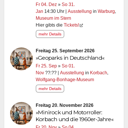
Fr 04. Dez
»
So 31.
Jan
14:30 Uhr |
Ausstellung
in
Warburg
,
Museum im Stern
Hier gibts die
Tickets!
mehr Details
Freitag 25. September 2026
»Geoparks in Deutschland«
Fr 25. Sep
»
So 01.
Nov
??:?? |
Ausstellung
in
Korbach
,
Wolfgang-Bonhage-Museum
mehr Details
Freitag 20. November 2026
»Minirock und Motorroller:
Korbach und die 1960er-Jahre«
Fr 20. Nov
»
So 04.