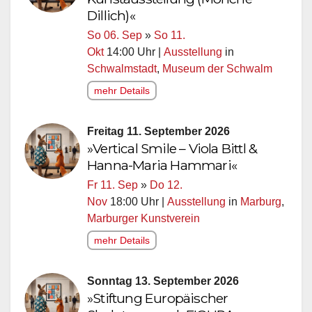
Dillich)«
So 06. Sep
»
So 11.
Okt
14:00 Uhr |
Ausstellung
in
Schwalmstadt
,
Museum der Schwalm
mehr Details
Freitag 11. September 2026
»Vertical Smile – Viola Bittl &
Hanna-Maria Hammari«
Fr 11. Sep
»
Do 12.
Nov
18:00 Uhr |
Ausstellung
in
Marburg
,
Marburger Kunstverein
mehr Details
Sonntag 13. September 2026
»Stiftung Europäischer