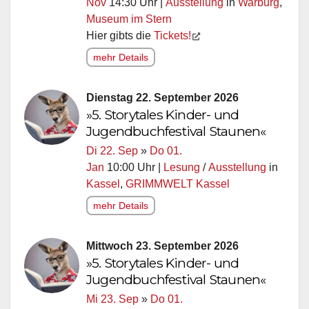
Nov
14:30 Uhr |
Ausstellung
in
Warburg
,
Museum im Stern
Hier gibts die
Tickets!
mehr Details
Dienstag 22. September 2026
»5. Storytales Kinder- und
Jugendbuchfestival Staunen«
Di 22. Sep
»
Do 01.
Jan
10:00 Uhr |
Lesung
/
Ausstellung
in
Kassel
,
GRIMMWELT Kassel
mehr Details
Mittwoch 23. September 2026
»5. Storytales Kinder- und
Jugendbuchfestival Staunen«
Mi 23. Sep
»
Do 01.