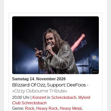
Samstag 14. November 2026
Blizzard Of Ozz, Support: DeeFoos
•
»Ozzy Osbourne Tribute«
20:00 Uhr |
Konzert
in
Schrecksbach
,
Mylord
Club Schrecksbach
Genre:
Rock
,
Heavy Rock
,
Heavy Metal
,