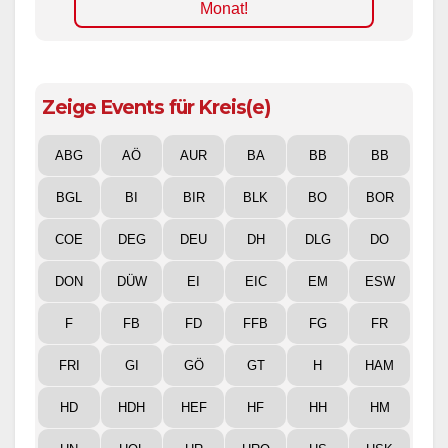
Monat!
Zeige Events für Kreis(e)
ABG
AÖ
AUR
BA
BB
BB
BGL
BI
BIR
BLK
BO
BOR
COE
DEG
DEU
DH
DLG
DO
DON
DÜW
EI
EIC
EM
ESW
F
FB
FD
FFB
FG
FR
FRI
GI
GÖ
GT
H
HAM
HD
HDH
HEF
HF
HH
HM