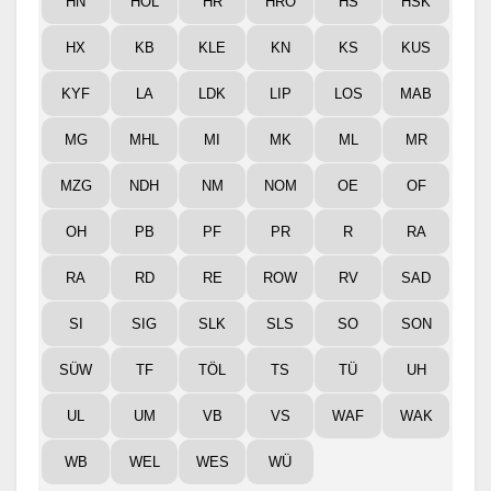
HN
HOL
HR
HRO
HS
HSK
HX
KB
KLE
KN
KS
KUS
KYF
LA
LDK
LIP
LOS
MAB
MG
MHL
MI
MK
ML
MR
MZG
NDH
NM
NOM
OE
OF
OH
PB
PF
PR
R
RA
RA
RD
RE
ROW
RV
SAD
SI
SIG
SLK
SLS
SO
SON
SÜW
TF
TÖL
TS
TÜ
UH
UL
UM
VB
VS
WAF
WAK
WB
WEL
WES
WÜ