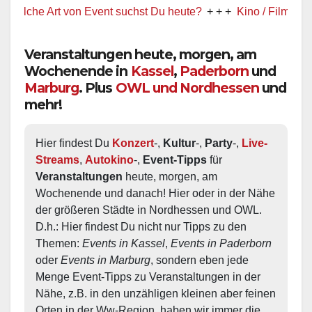
che Art von Event suchst Du heute?
+ + +
Kino / Film
+ + +
Veranstaltungen heute, morgen, am
Wochenende in
Kassel
,
Paderborn
und
Marburg
. Plus
OWL und Nordhessen
und
mehr!
Hier findest Du 
Konzert
-, 
Kultur
-, 
Party
-, 
Live-
Streams
, 
Autokino
-, 
Event-Tipps
 für 
Veranstaltungen
 heute, morgen, am 
Wochenende und danach! Hier oder in der Nähe 
der größeren Städte in Nordhessen und OWL.  
D.h.: Hier findest Du nicht nur Tipps zu den 
Themen: 
Events in Kassel
, 
Events in Paderborn
oder 
Events in Marburg
, sondern eben jede 
Menge Event-Tipps zu Veranstaltungen in der 
Nähe, z.B. in den unzähligen kleinen aber feinen 
Orten in der Ww-Region, haben wir immer die 