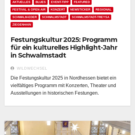
AKTUELLES
BLUES
EVENT-TIPP
FEATURED
FESTIVAL & OPEN AIR
KONZERT
NEWSTICKER
REGIONAL
SCHWALM-EDER
SCHWALMSTADT
SCHWALMSTADT-TREYSA
ZIEGENHAIN
Festungskultur 2025: Programm
für ein kulturelles Highlight-Jahr
in Schwalmstadt
WILDWECHSEL
Die Festungskultur 2025 in Nordhessen bietet ein
vielfältiges Programm mit Konzerten, Theater und
Ausstellungen in historischen Festungen.