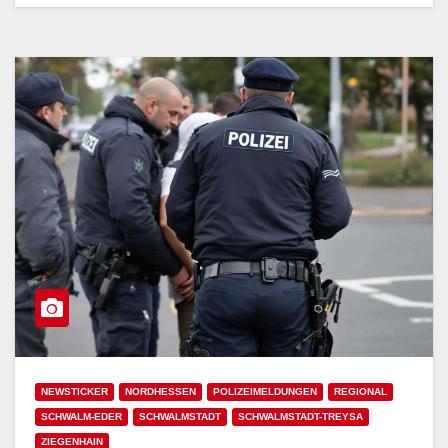
NEWSTICKER
NORDHESSEN
POLIZEIMELDUNGEN
REGIONAL
SCHWALM-EDER
SCHWALMSTADT
SCHWALMSTADT-TREYSA
ZIEGENHAIN