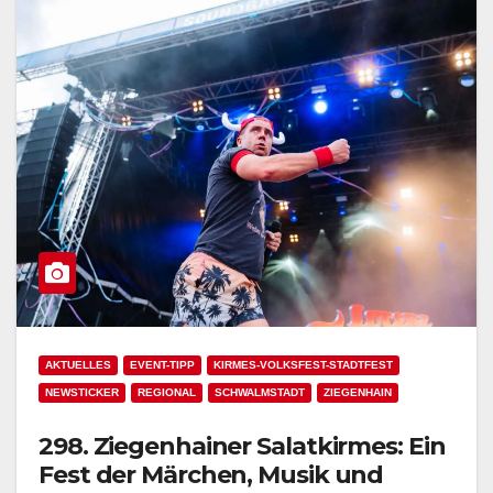
AKTUELLES
EVENT-TIPP
KIRMES-VOLKSFEST-STADTFEST
NEWSTICKER
REGIONAL
SCHWALMSTADT
ZIEGENHAIN
298. Ziegenhainer Salatkirmes: Ein
Fest der Märchen, Musik und