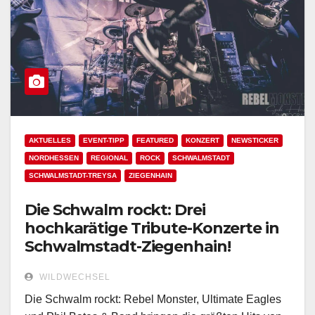
AKTUELLES
EVENT-TIPP
FEATURED
KONZERT
NEWSTICKER
NORDHESSEN
REGIONAL
ROCK
SCHWALMSTADT
SCHWALMSTADT-TREYSA
ZIEGENHAIN
Die Schwalm rockt: Drei
hochkarätige Tribute-Konzerte in
Schwalmstadt-Ziegenhain!
WILDWECHSEL
Die Schwalm rockt: Rebel Monster, Ultimate Eagles