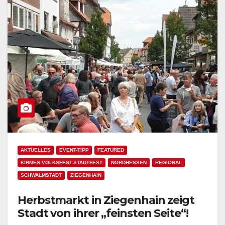
AKTUELLES
EVENT-TIPP
FEATURED
KIRMES-VOLKSFEST-STADTFEST
NORDHESSEN
REGIONAL
SCHWALMSTADT
ZIEGENHAIN
Herbstmarkt in Ziegenhain zeigt
Stadt von ihrer „feinsten Seite“!