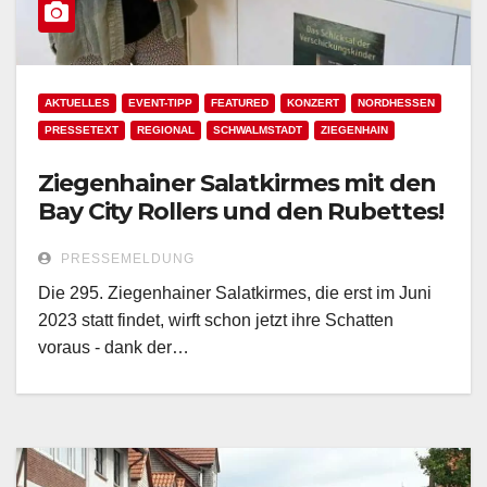
AKTUELLES
EVENT-TIPP
FEATURED
KONZERT
NORDHESSEN
PRESSETEXT
REGIONAL
SCHWALMSTADT
ZIEGENHAIN
Ziegenhainer Salatkirmes mit den
Bay City Rollers und den Rubettes!
PRESSEMELDUNG
Die 295. Ziegenhainer Salatkirmes, die erst im Juni
2023 statt findet, wirft schon jetzt ihre Schatten
voraus - dank der…