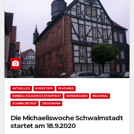
AKTUELLES
EVENT-TIPP
FEATURED
KIRMES-VOLKSFEST-STADTFEST
NORDHESSEN
REGIONAL
SCHWALMSTADT
ZIEGENHAIN
Die Michaeliswoche Schwalmstadt
startet am 18.9.2020