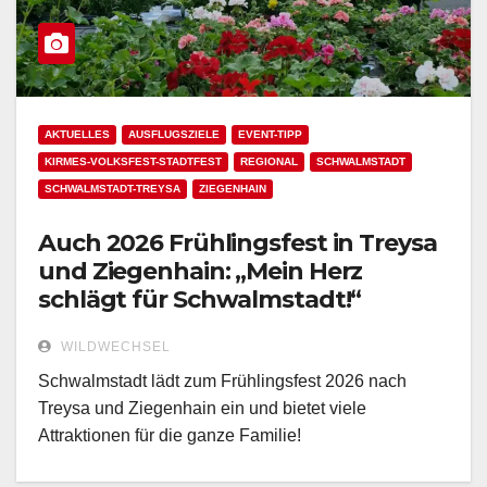
AKTUELLES
AUSFLUGSZIELE
EVENT-TIPP
KIRMES-VOLKSFEST-STADTFEST
REGIONAL
SCHWALMSTADT
SCHWALMSTADT-TREYSA
ZIEGENHAIN
Auch 2026 Frühlingsfest in Treysa
und Ziegenhain: „Mein Herz
schlägt für Schwalmstadt!“
WILDWECHSEL
Schwalmstadt lädt zum Frühlingsfest 2026 nach
Treysa und Ziegenhain ein und bietet viele
Attraktionen für die ganze Familie!