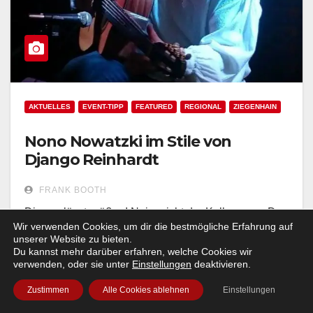
AKTUELLES
EVENT-TIPP
FEATURED
REGIONAL
ZIEGENHAIN
Nono Nowatzki im Stile von
Django Reinhardt
FRANK BOOTH
Django lässt grüßen! Nein, nicht der Kollege von Dr.
Wir verwenden Cookies, um dir die bestmögliche Erfahrung auf
Schultz, dem elektrisierenden Charakter von
unserer Website zu bieten.
Christoph Waltz aus Django Unchained. Vielmehr…
Du kannst mehr darüber erfahren, welche Cookies wir
verwenden, oder sie unter
Einstellungen
deaktivieren.
Zustimmen
Alle Cookies ablehnen
Einstellungen