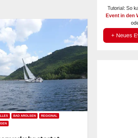
Tutorial: So 
Event in den
ode
+ Neues E
LLES
BAD AROLSEN
REGIONAL
NGEN