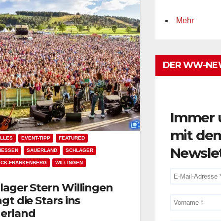
Mehr
DER WW-NE
Immer 
mit de
LLES
EVENT-TIPP
FEATURED
Newsle
HESSEN
SAUERLAND
SCHLAGER
ECK-FRANKENBERG
WILLINGEN
lager Stern Willingen
ngt die Stars ins
erland