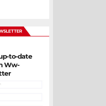
WSLETTER
up-to-date
m Ww-
tter