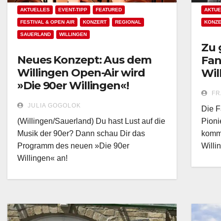
AKTUELLES
EVENT-TIPP
FEATURED
AKTUE
FESTIVAL & OPEN AIR
KONZERT
REGIONAL
KONZ
SAUERLAND
WILLINGEN
Zu 
Neues Konzept: Aus dem
Fan
Willingen Open-Air wird
Wil
»Die 90er Willingen«!
FR
JULIA GOGOLOK
Die F
(Willingen/Sauerland) Du hast Lust auf die
Pioni
Musik der 90er? Dann schau Dir das
komm
Programm des neuen »Die 90er
Willi
Willingen« an!