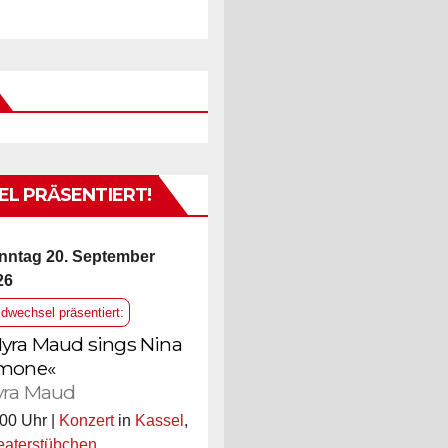
L PRÄSENTIERT!
nntag 20. September
26
ldwechsel präsentiert:
yra Maud sings Nina
mone«
ra Maud
00 Uhr |
Konzert
in
Kassel
,
eaterstübchen