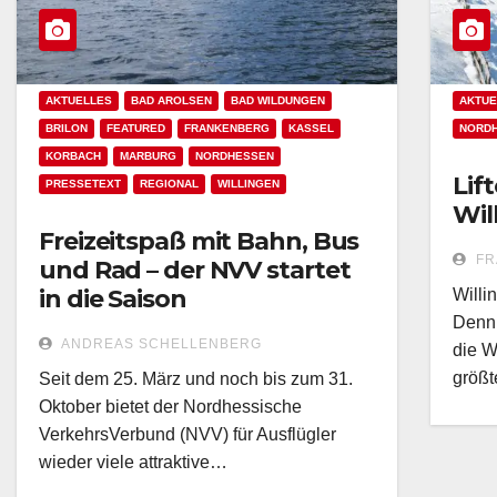
AKTUELLES
BAD AROLSEN
BAD WILDUNGEN
AKTUE
BRILON
FEATURED
FRANKENBERG
KASSEL
NORD
KORBACH
MARBURG
NORDHESSEN
Lif
PRESSETEXT
REGIONAL
WILLINGEN
Wil
Freizeitspaß mit Bahn, Bus
FR
und Rad – der NVV startet
in die Saison
Willi
Denn 
ANDREAS SCHELLENBERG
die W
größt
Seit dem 25. März und noch bis zum 31.
Oktober bietet der Nordhessische
VerkehrsVerbund (NVV) für Ausflügler
wieder viele attraktive…