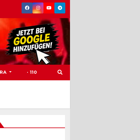
TRA
· 110