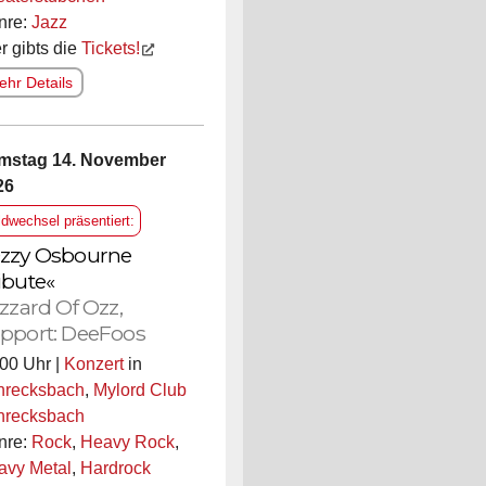
nre:
Jazz
r gibts die
Tickets!
hr Details
mstag 14. November
26
ldwechsel präsentiert:
zzy Osbourne
ibute«
izzard Of Ozz,
pport: DeeFoos
00 Uhr |
Konzert
in
hrecksbach
,
Mylord Club
hrecksbach
nre:
Rock
,
Heavy Rock
,
avy Metal
,
Hardrock