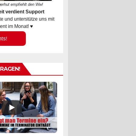
gerhut empfiehlt den Ww!
it verdient Support
 und unterstütze uns mit
ent im Monat! ♥
hts!
TRAGEN!