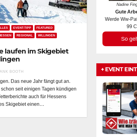
Nadine Fin
Gute Arbe
Werde Ww-Pate
99 C
LLES
EVENT-TIPP
FEATURED
HESSEN
REGIONAL
WILLINGEN
So ge
te laufen im Skigebiet
lingen
+ EVENT EIN
ANK BOOTH
ngen. Das neue Jahr fängt gut an.
schon seit einigen Tagen kündigen
etterberichte auch für Hessens
es Skigebiet einen…