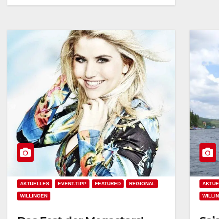
AKTUELLES
EVENT-TIPP
FEATURED
REGIONAL
AKTUE
WILLINGEN
WILLI