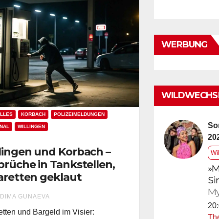
WERBUNG
WILDWECHSE
LLES
KORBACH
POLIZEIMELDUNGEN
So
NAL
WILLINGEN
20
lingen und Korbach –
Wi
brüche in Tankstellen,
»M
aretten geklaut
Si
My
DIMA GUNAEVA
20:
etten und Bargeld im Visier:
Th