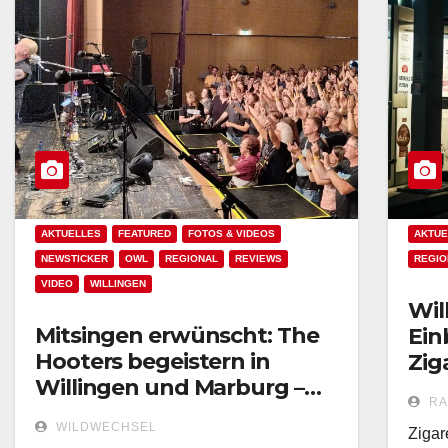
AKTUELLES
FEATURED
FOTOS & VIDEOS
AKTUE
NEWSTICKER
OWL
REGIONAL
REVIEWS
REGIO
VIDEO
WILLINGEN
Wil
Mitsingen erwünscht: The
Ein
Hooters begeistern in
Zig
Willingen und Marburg –
RA
Mike Gerhold sorgt für
WILDWECHSEL
Zigar
starken Auftakt!