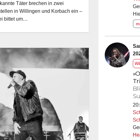
annte Täter brechen in zwei
Ge
tellen in Willingen und Korbach ein –
Hie
ei bittet um…
me
Sa
20
Wi
»O
Tr
Bl
Su
20:
Sc
Sc
Ge
He