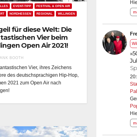
Hie
LLES
EVENT-TIPP
FESTIVAL & OPEN AIR
me
ERT
NORDHESSEN
REGIONAL
WILLINGEN
geil für diese Welt: Die
Fre
tastischen Vier beim
lingen Open Air 2021!
Wi
»5
ANK BOOTH
Ju
Sp
antastischen Vier, ihres Zeichens
ere des deutschsprachigen Hip-Hop,
20:
en 2021 zum Open Air nach
Sta
ngen!
Pal
Ge
Po
Hie
me