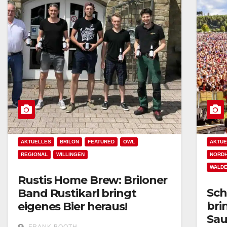
AKTUELLES
BRILON
FEATURED
OWL
AKTUE
REGIONAL
WILLINGEN
NORD
WALD
Rustis Home Brew: Briloner
Sch
Band Rustikarl bringt
bri
eigenes Bier heraus!
Sau