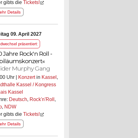
r gibts die
Tickets!
hr Details
itag 09. April 2027
ldwechsel präsentiert:
0 Jahre Rock'n Roll -
biläumskonzert«
ider Murphy Gang
00 Uhr |
Konzert
in
Kassel
,
dthalle Kassel / Kongress
ais Kassel
nre:
Deutsch
,
Rock'n'Roll
,
p
,
NDW
r gibts die
Tickets!
hr Details