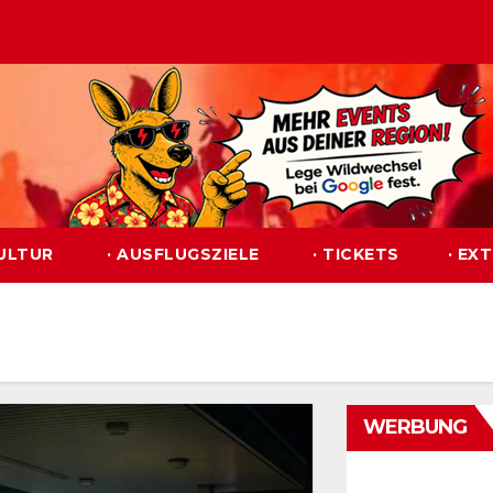
KULTUR
· AUSFLUGSZIELE
· TICKETS
· EX
WERBUNG