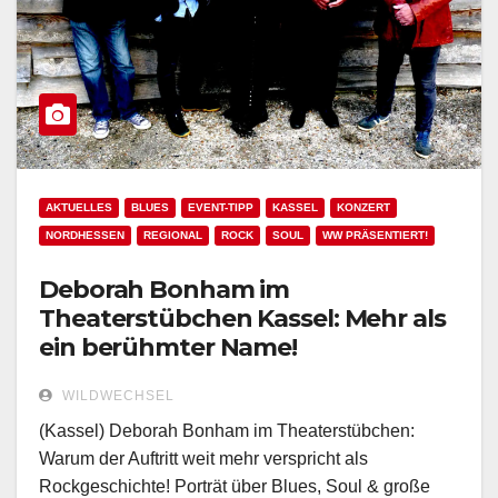
AKTUELLES
BLUES
EVENT-TIPP
KASSEL
KONZERT
NORDHESSEN
REGIONAL
ROCK
SOUL
WW PRÄSENTIERT!
Deborah Bonham im
Theaterstübchen Kassel: Mehr als
ein berühmter Name!
WILDWECHSEL
(Kassel) Deborah Bonham im Theaterstübchen:
Warum der Auftritt weit mehr verspricht als
Rockgeschichte! Porträt über Blues, Soul & große