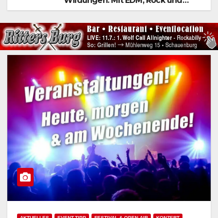
Wildungen: Mit EDM, Rock und
Festivalflair klingt der Sommer aus!
AKTUELLES
EVENT-TIPP
FESTIVAL & OPEN AIR
KONZERT