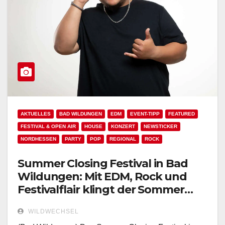
AKTUELLES
BAD WILDUNGEN
EDM
EVENT-TIPP
FEATURED
FESTIVAL & OPEN AIR
HOUSE
KONZERT
NEWSTICKER
NORDHESSEN
PARTY
POP
REGIONAL
ROCK
Summer Closing Festival in Bad
Wildungen: Mit EDM, Rock und
Festivalflair klingt der Sommer
aus!
WILDWECHSEL