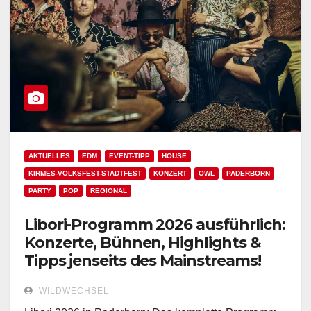
AKTUELLES
EDM
EVENT-TIPP
HOUSE
KIRMES-VOLKSFEST-STADTFEST
KONZERT
OWL
PADERBORN
PARTY
POP
REGIONAL
Libori-Programm 2026 ausführlich:
Konzerte, Bühnen, Highlights &
Tipps jenseits des Mainstreams!
WILDWECHSEL