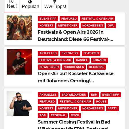
Neu!
Populär!
Ww-Tipps!
EVENT-TIPP
FEATURED
FESTIVAL & OPEN AIR
KONZERT
NEWSTICKER
NORDHESSEN
OWL
Festivals & Open Airs 2026 in
Deutschland: Diese 66 Festival-
Events warten auf Dich!
AKTUELLES
EVENT-TIPP
FEATURED
FESTIVAL & OPEN AIR
KASSEL
KONZERT
NEWSTICKER
NORDHESSEN
REGIONAL
Open-Air auf Kasseler Karlswiese
mit Johannes Oerding!
Zusatzkontingent an Tickets
erhältlich!
AKTUELLES
BAD WILDUNGEN
EDM
EVENT-TIPP
FEATURED
FESTIVAL & OPEN AIR
HOUSE
KONZERT
NEWSTICKER
NORDHESSEN
PARTY
POP
REGIONAL
ROCK
Summer Closing Festival in Bad