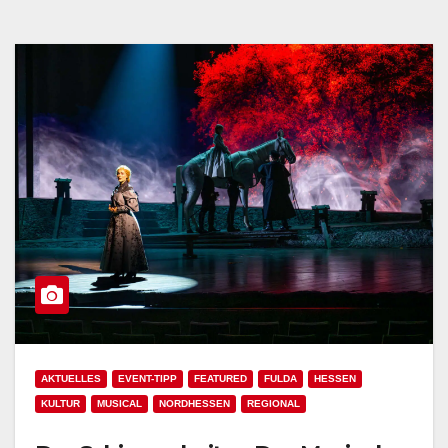
AKTUELLES
EVENT-TIPP
FEATURED
FULDA
HESSEN
KULTUR
MUSICAL
NORDHESSEN
REGIONAL