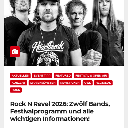
AKTUELLES
EVENT-TIPP
FEATURED
FESTIVAL & OPEN AIR
KONZERT
MARIENMÜNSTER
NEWSTICKER
OWL
REGIONAL
ROCK
Rock N Revel 2026: Zwölf Bands,
Festivalprogramm und alle
wichtigen Informationen!