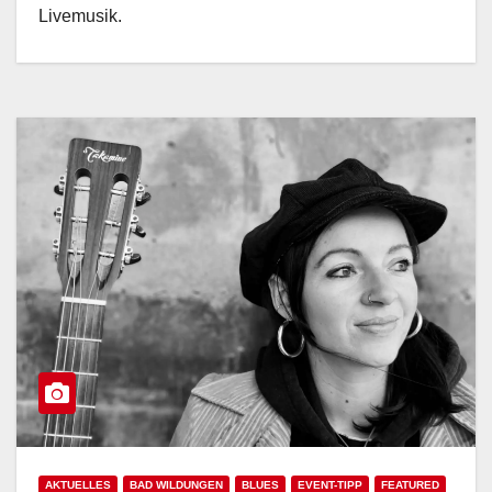
Livemusik.
AKTUELLES
BAD WILDUNGEN
BLUES
EVENT-TIPP
FEATURED