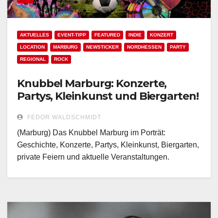
AKTUELLES
EVENT-TIPP
FEATURED
INDIE
KONZERT
LOCATION
MARBURG
NEWSTICKER
NORDHESSEN
PARTY
REGIONAL
ROCK
Knubbel Marburg: Konzerte,
Partys, Kleinkunst und Biergarten!
FEDOR WALDSCHMIDT
(Marburg) Das Knubbel Marburg im Porträt:
Geschichte, Konzerte, Partys, Kleinkunst, Biergarten,
private Feiern und aktuelle Veranstaltungen.