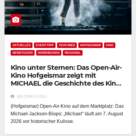
AKTUELLES
EVENT-TIPP
FEATURED
HOFGEISMAR
KINO
NEWSTICKER
NORDHESSEN
REGIONAL
Kino unter Sternen: Das Open-Air-
Kino Hofgeismar zeigt mit
MICHAEL die Geschichte des King
of Pop!
WILDWECHSEL
(Hofgeismar) Open-Air-Kino auf dem Marktplatz: Das
Michael-Jackson-Biopic „Michael“ läuft am 7. August
2026 vor historischer Kulisse.