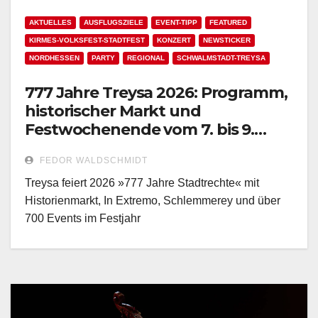
AKTUELLES
AUSFLUGSZIELE
EVENT-TIPP
FEATURED
KIRMES-VOLKSFEST-STADTFEST
KONZERT
NEWSTICKER
NORDHESSEN
PARTY
REGIONAL
SCHWALMSTADT-TREYSA
777 Jahre Treysa 2026: Programm,
historischer Markt und
Festwochenende vom 7. bis 9.
August!
FEDOR WALDSCHMIDT
Treysa feiert 2026 »777 Jahre Stadtrechte« mit
Historienmarkt, In Extremo, Schlemmerey und über
700 Events im Festjahr