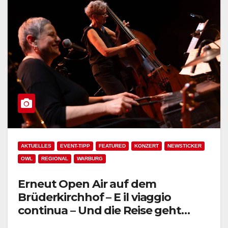
AKTUELLES
EVENT-TIPP
FEATURED
KONZERT
NEWSTICKER
OWL
REGIONAL
WARBURG
Erneut Open Air auf dem
Brüderkirchhof – E il viaggio
continua – Und die Reise geht
weiter!