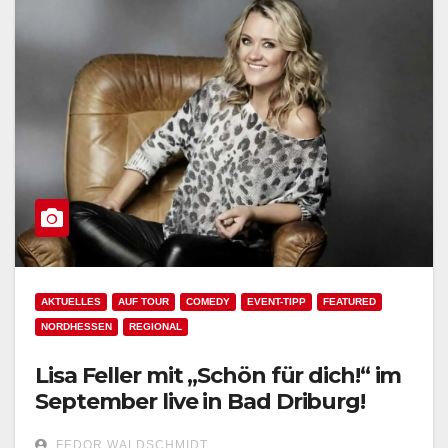
AKTUELLES
AUF TOUR
COMEDY
EVENT-TIPP
FEATURED
NORDHESSEN
REGIONAL
Lisa Feller mit „Schön für dich!“ im
September live in Bad Driburg!
FEDOR WALDSCHMIDT