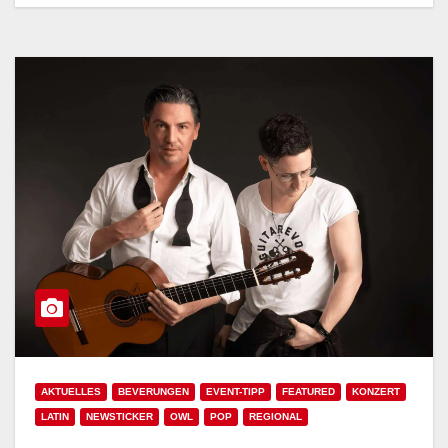
AKTUELLES
BEVERUNGEN
EVENT-TIPP
FEATURED
KONZERT
LATIN
NEWSTICKER
OWL
POP
REGIONAL