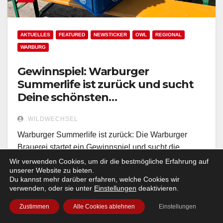
AKTUELLES
FEATURED
NEWSTICKER
OWL
REGIONAL
WARBURG
Gewinnspiel: Warburger
Summerlife ist zurück und sucht
Deine schönsten
Sommermomente!
WILDWECHSEL
Warburger Summerlife ist zurück: Die Warburger
Brauerei startet ein Gewinnspiel und sucht die
schönsten Sommermomente mit ihrem Saisonbier.
Wir verwenden Cookies, um dir die bestmögliche Erfahrung auf
unserer Website zu bieten.
Du kannst mehr darüber erfahren, welche Cookies wir
verwenden, oder sie unter
Einstellungen
deaktivieren.
Zustimmen
Alle Cookies ablehnen
Einstellungen