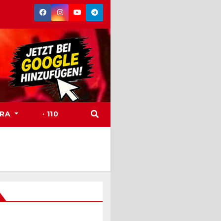
TRA
· 110