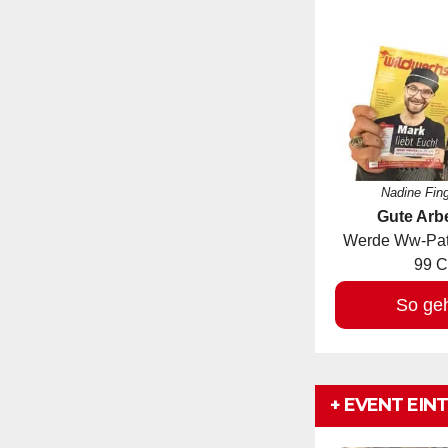
Nadine Fin
Gute Arbe
Werde Ww-Pate
99 C
So ge
+ EVENT EIN