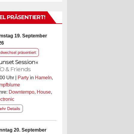
L PRÄSENTIERT!
mstag 19. September
26
ldwechsel präsentiert:
unset Session«
O & Friends
00 Uhr |
Party
in
Hameln
,
mpfblume
nre:
Downtempo
,
House
,
ctronic
hr Details
nntag 20. September