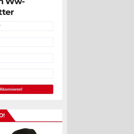
m Ww-
tter
O!