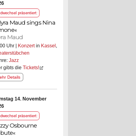
26
ldwechsel präsentiert:
yra Maud sings Nina
mone«
ra Maud
00 Uhr |
Konzert
in
Kassel
,
eaterstübchen
nre:
Jazz
r gibts die
Tickets!
hr Details
mstag 14. November
26
ldwechsel präsentiert:
zzy Osbourne
ibute«