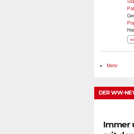
Sta
Pal
Ge
Po
Hie
me
Mehr
DER WW-NE
Immer 