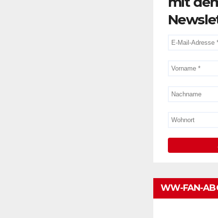
mit de
Newsle
WW-FAN-AB