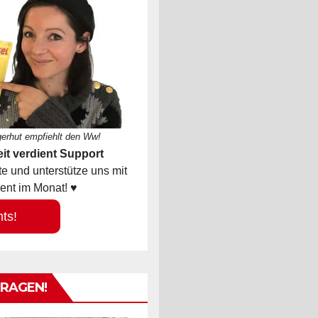
gerhut empfiehlt den Ww!
it verdient Support
 und unterstütze uns mit
ent im Monat! ♥
hts!
TRAGEN!