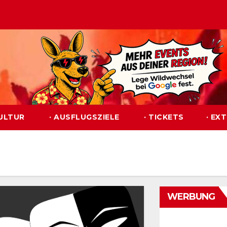
KULTUR
· AUSFLUGSZIELE
· TICKETS
· EX
WERBUNG