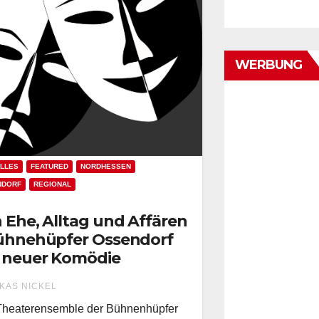
WERBUNG
LLES
FEATURED
NORDHESSEN
NDORF
REGIONAL
 Ehe, Alltag und Affären
ühnehüpfer Ossendorf
 neuer Komödie
KAS NICKEL
Theaterensemble der Bühnenhüpfer