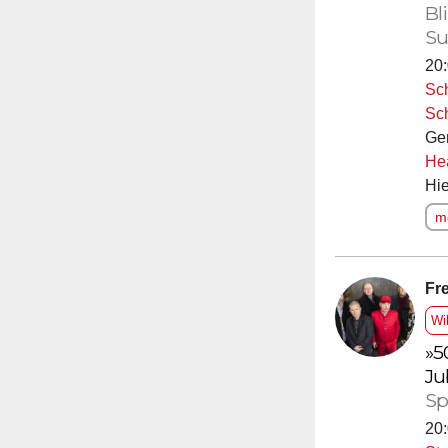
Bl
Su
20:
Sc
Sc
Ge
He
Hie
me
Fre
Wi
»5
Ju
Sp
20: