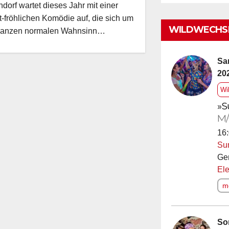
dorf wartet dieses Jahr mit einer
t-fröhlichen Komödie auf, die sich um
WILDWECHSE
ganzen normalen Wahnsinn…
Sa
20
Wi
»S
M/
16:
Su
Ge
Ele
me
So