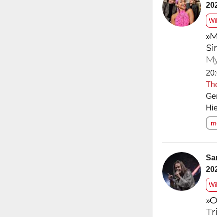
20
Wi
»M
Si
My
20:
Th
Ge
Hie
me
Sa
20
Wi
»O
Tr