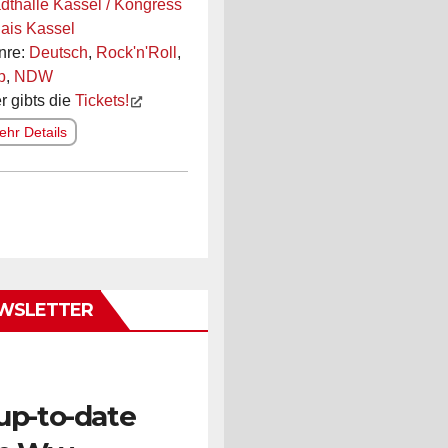
dthalle Kassel / Kongress
ais Kassel
nre:
Deutsch
,
Rock'n'Roll
,
p
,
NDW
r gibts die
Tickets!
hr Details
WSLETTER
up-to-date