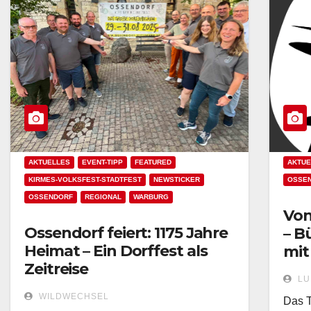
AKTUELLES
EVENT-TIPP
FEATURED
AKTUE
KIRMES-VOLKSFEST-STADTFEST
NEWSTICKER
OSSE
OSSENDORF
REGIONAL
WARBURG
Von
Ossendorf feiert: 1175 Jahre
– B
Heimat – Ein Dorffest als
mit
Zeitreise
LU
WILDWECHSEL
Das 