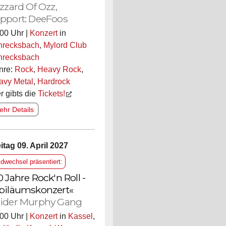
izzard Of Ozz,
pport: DeeFoos
00 Uhr |
Konzert
in
hrecksbach
,
Mylord Club
hrecksbach
nre:
Rock
,
Heavy Rock
,
avy Metal
,
Hardrock
r gibts die
Tickets!
hr Details
itag 09. April 2027
ldwechsel präsentiert:
0 Jahre Rock'n Roll -
biläumskonzert«
ider Murphy Gang
00 Uhr |
Konzert
in
Kassel
,