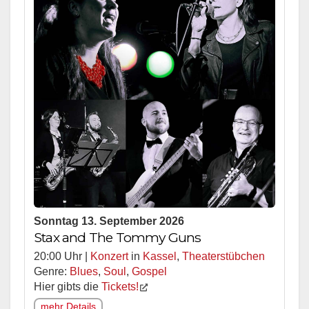
Sonntag 13. September 2026
Stax and The Tommy Guns
20:00 Uhr |
Konzert
in
Kassel
,
Theaterstübchen
Genre:
Blues
,
Soul
,
Gospel
Hier gibts die
Tickets!
mehr Details