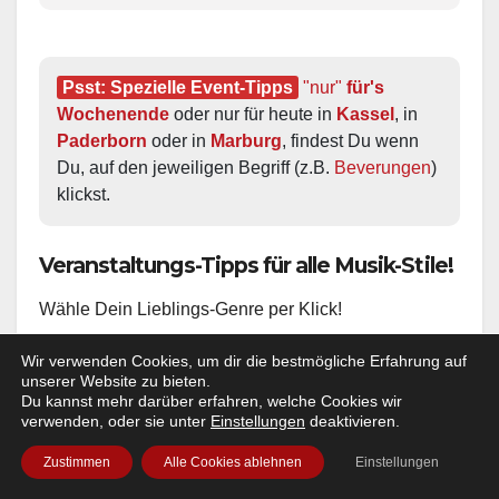
Psst: Spezielle Event-Tipps
"nur"
 für's 
Wochenende
 oder nur für heute in 
Kassel
, in 
Paderborn
 oder in 
Marburg
, findest Du wenn 
Du, auf den jeweiligen Begriff (z.B. 
Beverungen
) 
klickst.
Veranstaltungs-Tipps für alle Musik-Stile!
Wähle Dein Lieblings-Genre per Klick!
Wir verwenden Cookies, um dir die bestmögliche Erfahrung auf
Art von Event suchst Du heute?
+ + +
Kino / Film
+ + +
Ww prä
unserer Website zu bieten.
Du kannst mehr darüber erfahren, welche Cookies wir
verwenden, oder sie unter
Einstellungen
deaktivieren.
Veranstaltungen heute, morgen, am
Wochenende in
Kassel
,
Paderborn
und
Zustimmen
Alle Cookies ablehnen
Einstellungen
Marburg
. Plus
OWL und Nordhessen
und