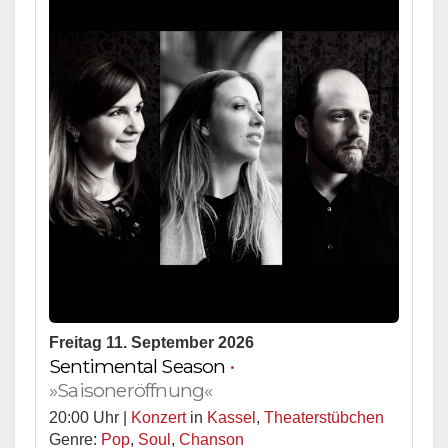
Freitag 11. September 2026
Sentimental Season
•
»Saisoneröffnung«
20:00 Uhr |
Konzert
in
Kassel
,
Theaterstübchen
Genre:
Pop
,
Soul
,
Chanson