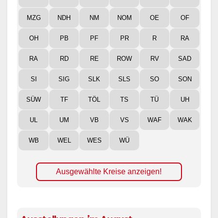
MZG
NDH
NM
NOM
OE
OF
OH
PB
PF
PR
R
RA
RA
RD
RE
ROW
RV
SAD
SI
SIG
SLK
SLS
SO
SON
SÜW
TF
TÖL
TS
TÜ
UH
UL
UM
VB
VS
WAF
WAK
WB
WEL
WES
WÜ
Ausgewählte Kreise anzeigen!