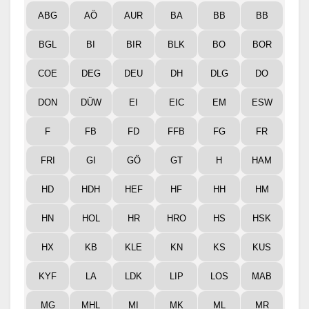
ABG
AÖ
AUR
BA
BB
BB
BGL
BI
BIR
BLK
BO
BOR
COE
DEG
DEU
DH
DLG
DO
DON
DÜW
EI
EIC
EM
ESW
F
FB
FD
FFB
FG
FR
FRI
GI
GÖ
GT
H
HAM
HD
HDH
HEF
HF
HH
HM
HN
HOL
HR
HRO
HS
HSK
HX
KB
KLE
KN
KS
KUS
KYF
LA
LDK
LIP
LOS
MAB
MG
MHL
MI
MK
ML
MR