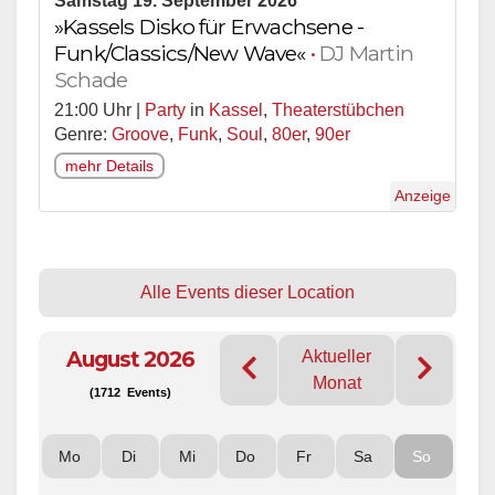
Samstag 19. September 2026
»Kassels Disko für Erwachsene -
Funk/Classics/New Wave«
•
DJ Martin
Schade
21:00 Uhr |
Party
in
Kassel
,
Theaterstübchen
Genre:
Groove
,
Funk
,
Soul
,
80er
,
90er
mehr Details
Anzeige
Alle Events dieser Location
August 2026
Aktueller
Monat
(1712 Events)
Mo
Di
Mi
Do
Fr
Sa
So