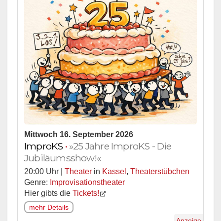
Mittwoch 16. September 2026
ImproKS
•
»25 Jahre ImproKS - Die
Jubiläumsshow!«
20:00 Uhr |
Theater
in
Kassel
,
Theaterstübchen
Genre:
Improvisationstheater
Hier gibts die
Tickets!
mehr Details
Anzeige