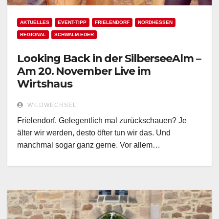
AKTUELLES
EVENT-TIPP
FRIELENDORF
NORDHESSEN
REGIONAL
SCHWALM-EDER
Looking Back in der SilberseeAlm –
Am 20. November Live im
Wirtshaus
WILDWECHSEL
Frielendorf. Gelegentlich mal zurückschauen? Je
älter wir werden, desto öfter tun wir das. Und
manchmal sogar ganz gerne. Vor allem…