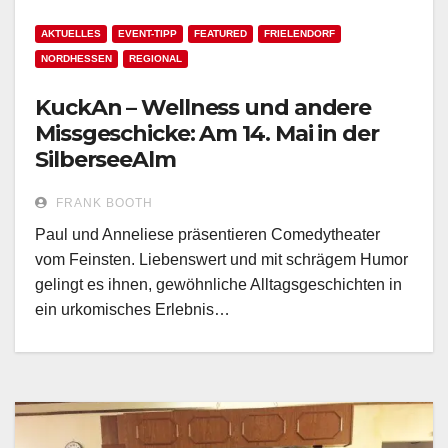
AKTUELLES
EVENT-TIPP
FEATURED
FRIELENDORF
NORDHESSEN
REGIONAL
KuckAn – Wellness und andere
Missgeschicke: Am 14. Mai in der
SilberseeAlm
FRANK BOOTH
Paul und Anneliese präsentieren Comedytheater
vom Feinsten. Liebenswert und mit schrägem Humor
gelingt es ihnen, gewöhnliche Alltagsgeschichten in
ein urkomisches Erlebnis…