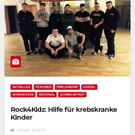
AKTUELLES
FEATURED
FRIELENDORF
KASSEL
NORDHESSEN
REGIONAL
SCHWALMSTADT
Rock4Kidz: Hilfe für krebskranke
Kinder
FRANK BOOTH