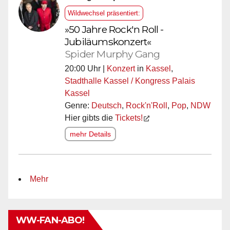
Wildwechsel präsentiert:
»50 Jahre Rock'n Roll -
Jubiläumskonzert«
Spider Murphy Gang
20:00 Uhr |
Konzert
in
Kassel
,
Stadthalle Kassel / Kongress Palais
Kassel
Genre:
Deutsch
,
Rock'n'Roll
,
Pop
,
NDW
Hier gibts die
Tickets!
mehr Details
Mehr
WW-FAN-ABO!