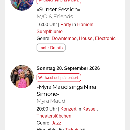
Wildwechsel präsentiert:
»Sunset Session«
M/O & Friends
16:00 Uhr |
Party
in
Hameln
,
Sumpfblume
Genre:
Downtempo
,
House
,
Electronic
mehr Details
Sonntag 20. September 2026
Wildwechsel präsentiert:
»Myra Maud sings Nina
Simone«
Myra Maud
20:00 Uhr |
Konzert
in
Kassel
,
Theaterstübchen
Genre:
Jazz
Hier gibts die
Tickets!