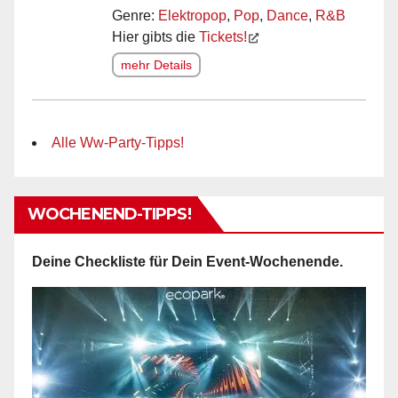
Genre:
Elektropop
,
Pop
,
Dance
,
R&B
Hier gibts die
Tickets!
mehr Details
Alle Ww-Party-Tipps!
WOCHENEND-TIPPS!
Deine Checkliste für Dein Event-Wochenende.