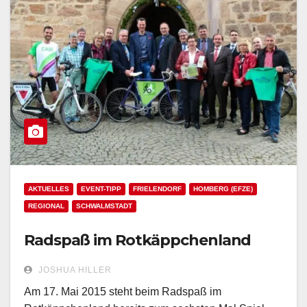
AKTUELLES
EVENT-TIPP
FRIELENDORF
HOMBERG (EFZE)
REGIONAL
SCHWALMSTADT
Radspaß im Rotkäppchenland
JOSHUA HILLER
Am 17. Mai 2015 steht beim Radspaß im