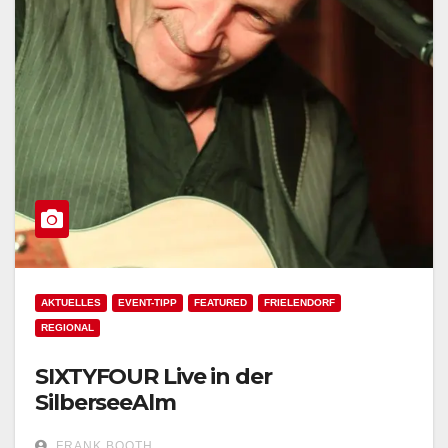
AKTUELLES
EVENT-TIPP
FEATURED
FRIELENDORF
REGIONAL
SIXTYFOUR Live in der
SilberseeAlm
FRANK BOOTH