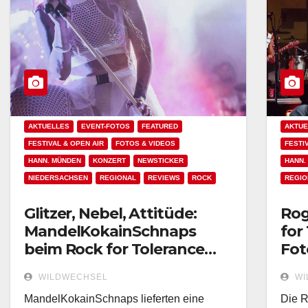
AKTUELLES
EVENT-FOTOS
FEATURED
AKTUE
FESTIVAL & OPEN AIR
FOTOS & VIDEOS
FESTI
HANN. MÜNDEN
KONZERT
NEWSTICKER
HANN.
NIEDERSACHSEN
REGIONAL
REVIEWS
ROCK
REGIO
Glitzer, Nebel, Attitüde:
Rog
MandelKokainSchnaps
for
beim Rock for Tolerance
Fot
2025 – Fotostrecke
WILDWECHSEL
WI
MandelKokainSchnaps lieferten eine
Die R