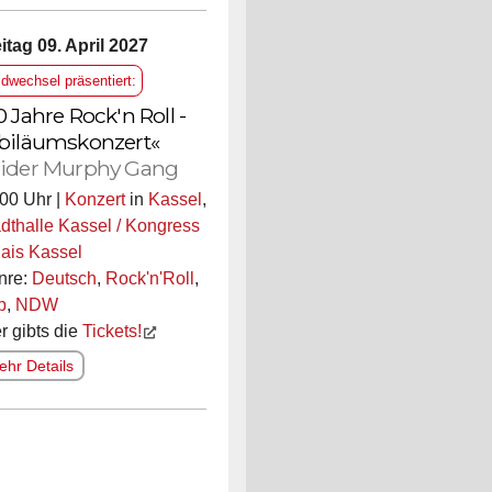
itag 09. April 2027
ldwechsel präsentiert:
0 Jahre Rock'n Roll -
biläumskonzert«
ider Murphy Gang
00 Uhr |
Konzert
in
Kassel
,
dthalle Kassel / Kongress
ais Kassel
nre:
Deutsch
,
Rock'n'Roll
,
p
,
NDW
r gibts die
Tickets!
hr Details