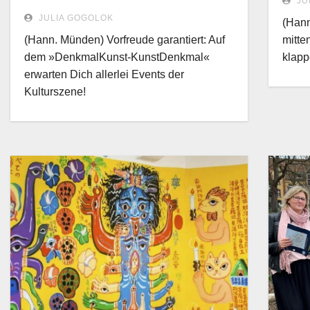
JU
JULIA GOGOLOK
(Hann
(Hann. Münden) Vorfreude garantiert: Auf
mitte
dem »DenkmalKunst-KunstDenkmal«
klapp
erwarten Dich allerlei Events der
Kulturszene!