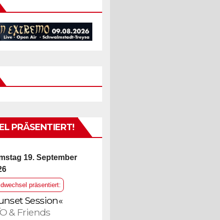
L PRÄSENTIERT!
mstag 19. September
26
ldwechsel präsentiert:
unset Session«
O & Friends