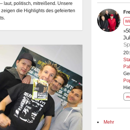
– laut, politisch, mitreißend. Unsere
 zeigen die Highlights des gefeierten
Fre
tts.
Wi
»5
Ju
Sp
20:
Sta
Pal
Ge
Po
Hie
me
Mehr