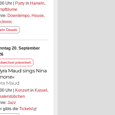
00 Uhr |
Party
in
Hameln
,
mpfblume
nre:
Downtempo
,
House
,
ctronic
hr Details
nntag 20. September
26
ldwechsel präsentiert:
yra Maud sings Nina
mone«
ra Maud
00 Uhr |
Konzert
in
Kassel
,
eaterstübchen
nre:
Jazz
r gibts die
Tickets!