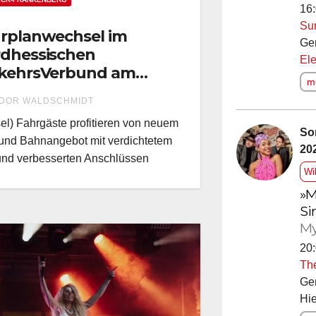
16:
Su
rplanwechsel im
Ge
dhessischen
Ele
kehrsVerbund am
me
 Dezember
DOR WALDSCHMIDT
el) Fahrgäste profitieren von neuem
So
und Bahnangebot mit verdichtetem
20
und verbesserten Anschlüssen
Wi
»M
Si
My
20:
Th
Ge
Hie