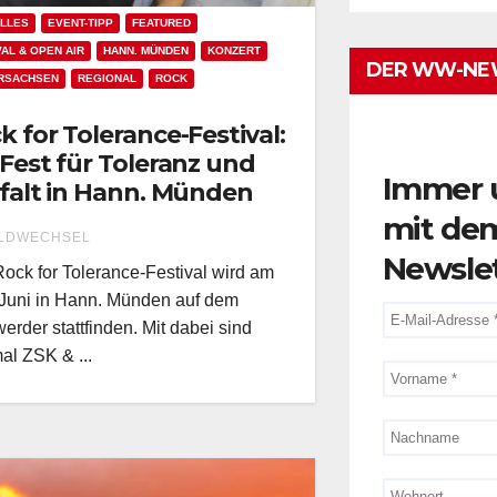
LLES
EVENT-TIPP
FEATURED
VAL & OPEN AIR
HANN. MÜNDEN
KONZERT
DER WW-NE
RSACHSEN
REGIONAL
ROCK
k for Tolerance-Festival:
 Fest für Toleranz und
Immer 
lfalt in Hann. Münden
mit de
LDWECHSEL
Newsle
ock for Tolerance-Festival wird am
 Juni in Hann. Münden auf dem
erder stattfinden. Mit dabei sind
al ZSK & ...