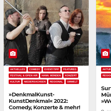
AKTUELLES
COMEDY
EVENT-TIPP
FEATURED
AKTUE
FESTIVAL & OPEN AIR
HANN. MÜNDEN
KONZERT
REGIO
KULTUR
NIEDERSACHSEN
REGIONAL
UMWELT
Sur
»DenkmalKunst-
Mün
KunstDenkmal« 2022:
»We
Comedy, Konzerte & mehr!