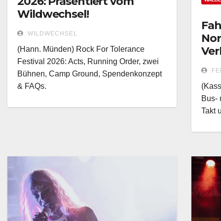
2026: Präsentiert vom
Wildwechsel!
Fah
WILDWECHSEL
Nor
Ver
(Hann. Münden) Rock For Tolerance
14.
Festival 2026: Acts, Running Order, zwei
FE
Bühnen, Camp Ground, Spendenkonzept
& FAQs.
(Kass
Bus- 
Takt 