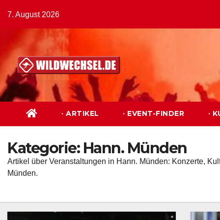
Zum
7. August 2026
Inhalt
springen
· ARTIKEL
· EVENT-FINDER
· 
Kategorie:
Hann. Münden
Artikel über Veranstaltungen in Hann. Münden: Konzerte, Kult
Münden.