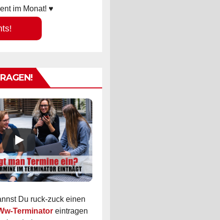
ent im Monat! ♥
hts!
TRAGEN!
kannst Du ruck-zuck einen
 Ww-Terminator
eintragen