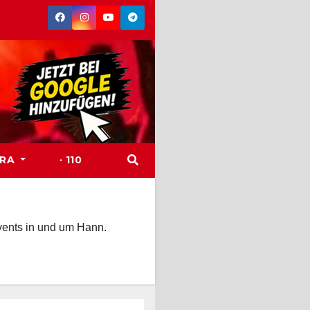
TRA
· 110
Events in und um Hann.