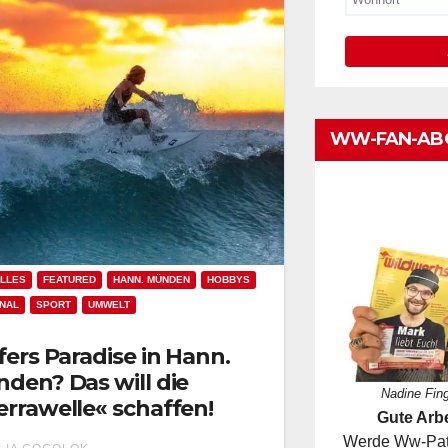
WW-FAN-AB
LLES
FEATURED
HANN. MÜNDEN
HOBBYS
NAL
SPORT
UMWELT
fers Paradise in Hann.
den? Das will die
Nadine Fin
rrawelle« schaffen!
Gute Arbe
Werde Ww-Pate