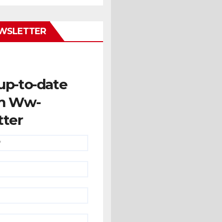
WSLETTER
up-to-date
m Ww-
tter