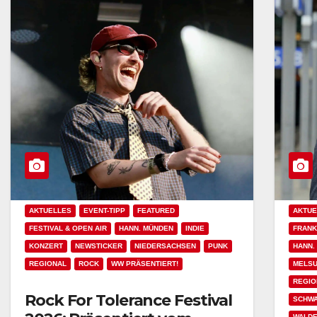
AKTUELLES
EVENT-TIPP
FEATURED
AKTUE
FESTIVAL & OPEN AIR
HANN. MÜNDEN
INDIE
FRAN
KONZERT
NEWSTICKER
NIEDERSACHSEN
PUNK
HANN.
REGIONAL
ROCK
WW PRÄSENTIERT!
MELS
REGIO
Rock For Tolerance Festival
SCHWA
WALD