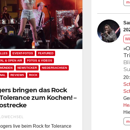
me
Sa
20
Wi
»O
Tr
LLES
EVENT-FOTOS
FEATURED
Bl
VAL & OPEN AIR
FOTOS & VIDEOS
Su
 MÜNDEN
NEWSTICKER
NIEDERSACHSEN
NAL
REVIEWS
ROCK
20:
Sc
ers bringen das Rock
Sc
 Tolerance zum Kochen! –
Ge
ostrecke
He
Hie
LDWECHSEL
me
ogers live beim Rock for Tolerance