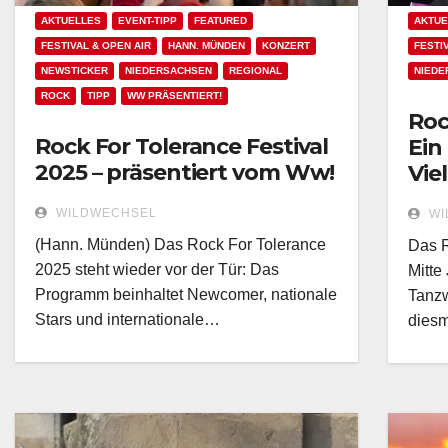
AKTUELLES
EVENT-TIPP
FEATURED
AKTUE
FESTIVAL & OPEN AIR
HANN. MÜNDEN
KONZERT
FESTI
NEWSTICKER
NIEDERSACHSEN
REGIONAL
NIEDE
ROCK
TIPP
WW PRÄSENTIERT!
Roc
Rock For Tolerance Festival
Ein
2025 – präsentiert vom Ww!
Vie
WILDWECHSEL
WI
(Hann. Münden) Das Rock For Tolerance
Das R
2025 steht wieder vor der Tür: Das
Mitte
Programm beinhaltet Newcomer, nationale
Tanzw
Stars und internationale…
diesm