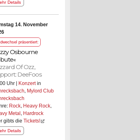
hr Details
mstag 14. November
26
ldwechsel präsentiert:
zzy Osbourne
ibute«
izzard Of Ozz,
pport: DeeFoos
00 Uhr |
Konzert
in
hrecksbach
,
Mylord Club
hrecksbach
nre:
Rock
,
Heavy Rock
,
avy Metal
,
Hardrock
r gibts die
Tickets!
hr Details