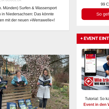
LIA GOGOLOK
99 C
. Münden) Surfen & Wassersport
So ge
n in Niedersachsen: Das könnte
en mit der neuen »Werrawelle«!
+ EVENT EIN
Tutorial: So 
Event in den