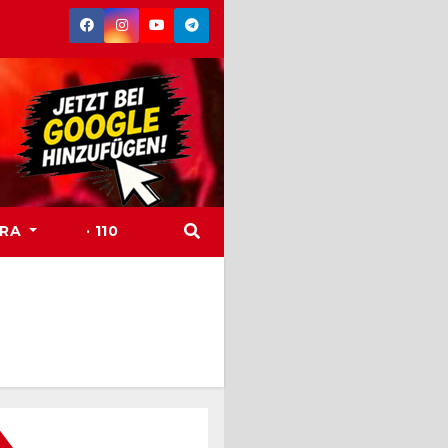
TRA
· 110