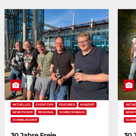
AKTUELLES
EVENT-TIPP
FEATURED
KONZERT
AKTUE
NEWSTICKER
REGIONAL
SCHRECKSBACH
NEWST
SCHWALM-EDER
SCHW
30 Jahre Freie
30 