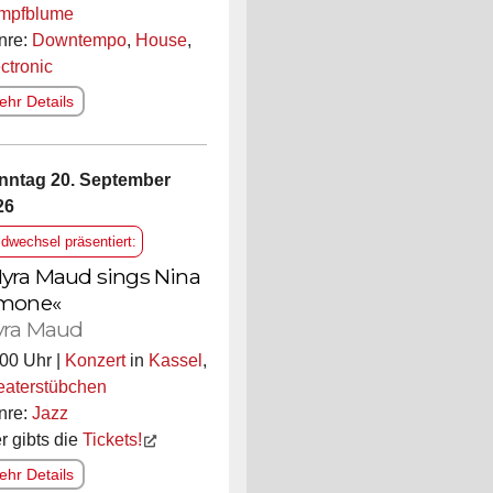
mpfblume
nre:
Downtempo
,
House
,
ctronic
hr Details
nntag 20. September
26
ldwechsel präsentiert:
yra Maud sings Nina
mone«
ra Maud
00 Uhr |
Konzert
in
Kassel
,
eaterstübchen
nre:
Jazz
r gibts die
Tickets!
hr Details