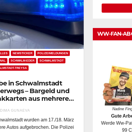
WW-FAN-AB
LLES
NEWSTICKER
POLIZEIMELDUNGEN
NAL
SCHWALM-EDER
SCHWALMSTADT
LMSTADT-TREYSA
be in Schwalmstadt
erwegs – Bargeld und
kkarten aus mehreren
rzeugen entwendet
Nadine Fin
DIMA GUNAEVA
Gute Arbe
hwalmstadt wurden am 17./18. März
Werde Ww-Pate
re Autos aufgebrochen. Die Polizei
99 C