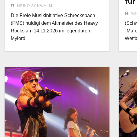
für
Ozz in Schrecksbach!
HEIKO SCHWALM
WH
Die Freie Musikinitiative Schrecksbach
(FMS) huldigt dem Altmeister des Heavy
(Schw
Rocks am 14.11.2026 im legendären
"Märc
Mylord.
Wettb