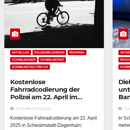
AKTUELLES
POLIZEIMELDUNGEN
REGIONAL
AKTUE
SCHWALM-EDER
SCHWALMSTADT
REGIO
SCHWALMSTADT-TREYSA
SCHWA
Kostenlose
Die
Fahrradcodierung der
unt
Polizei am 22. April im
Ban
Fahrradgeschäft Stehl`s
Fah
RADIMA GUNAEVA
RA
Bike Company
Kostenlose Fahrradcodierung am 22. April
In Sc
2025 in Schwalmstadt-Ziegenhain;
mehre