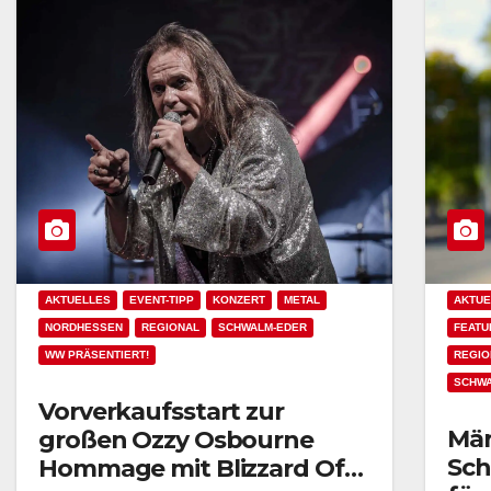
AKTUELLES
EVENT-TIPP
KONZERT
METAL
AKTUE
NORDHESSEN
REGIONAL
SCHWALM-EDER
FEATU
WW PRÄSENTIERT!
REGIO
SCHWA
Vorverkaufsstart zur
Mär
großen Ozzy Osbourne
Sch
Hommage mit Blizzard Of