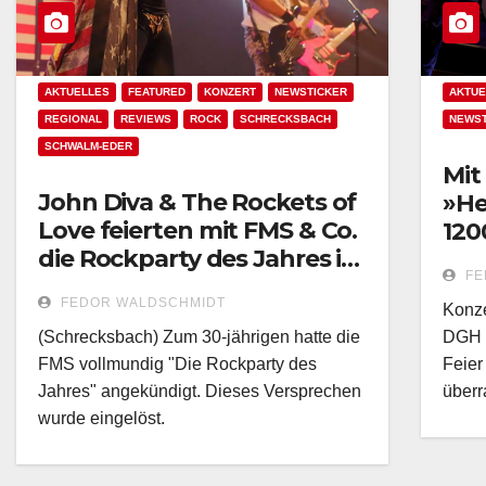
AKTUELLES
FEATURED
KONZERT
NEWSTICKER
AKTUE
REGIONAL
REVIEWS
ROCK
SCHRECKSBACH
NEWST
SCHWALM-EDER
Mit
John Diva & The Rockets of
»He
Love feierten mit FMS & Co.
120
die Rockparty des Jahres in
FE
Schrecksbach!
FEDOR WALDSCHMIDT
Konze
(Schrecksbach) Zum 30-jährigen hatte die
DGH 
FMS vollmundig "Die Rockparty des
Feier
Jahres" angekündigt. Dieses Versprechen
überr
wurde eingelöst.