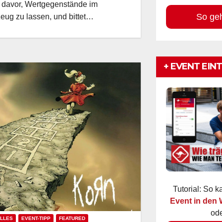
 davor, Wertgegenstände im
So ge
eug zu lassen, und bittet…
+ EVENT EIN
Tutorial: So 
Event in den
ode
LLES
EVENT-TIPP
FEATURED