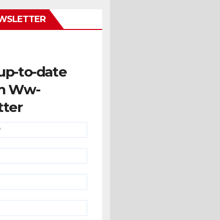
WSLETTER
up-to-date
m Ww-
tter