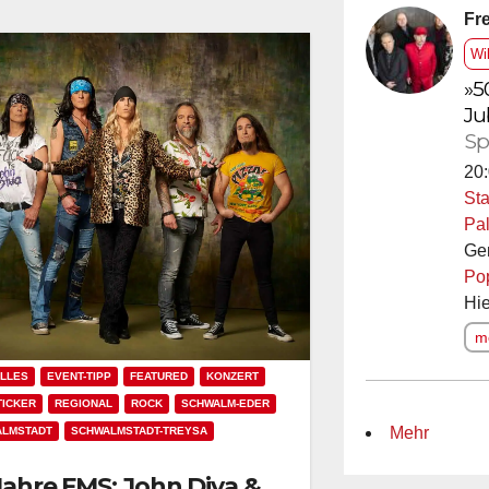
Fre
Wi
»5
Ju
Sp
20:
Sta
Pal
Ge
Po
Hie
me
LLES
EVENT-TIPP
FEATURED
KONZERT
ICKER
REGIONAL
ROCK
SCHWALM-EDER
Mehr
ALMSTADT
SCHWALMSTADT-TREYSA
Jahre FMS: John Diva &