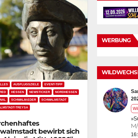
WERBUNG
WILDWECHSE
LLES
AUSFLUGSZIELE
EVENT-TIPP
Sa
RED
HESSEN
NEWSTICKER
NORDHESSEN
20
NAL
SCHWALM-EDER
SCHWALMSTADT
LMSTADT-TREYSA
Wi
»S
chenhaftes
M/
walmstadt bewirbt sich
16: