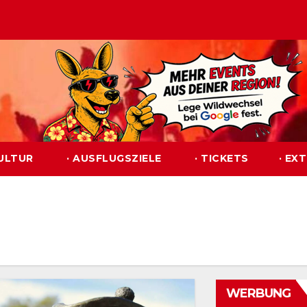
KULTUR
· AUSFLUGSZIELE
· TICKETS
· EX
WERBUNG