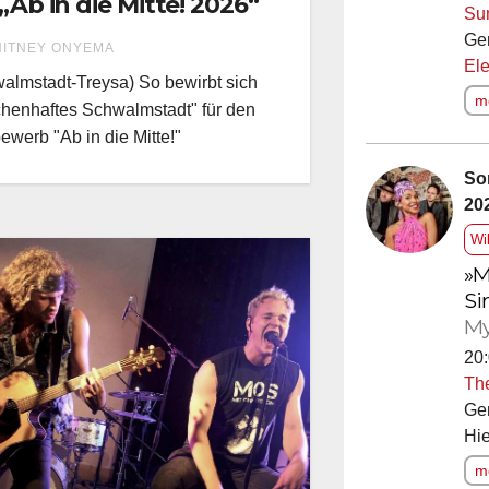
 „Ab in die Mitte! 2026“
Su
Ge
ITNEY ONYEMA
Ele
almstadt-Treysa) So bewirbt sich
me
henhaftes Schwalmstadt" für den
ewerb "Ab in die Mitte!"
So
20
Wi
»M
Si
My
20:
Th
Ge
Hie
me