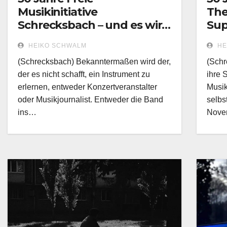
Musikinitiative
The
Schrecksbach – und es wird
Sup
immer noch gerockt!
HEIKO SCHWALM
HE
(Schrecksbach) Bekanntermaßen wird der,
(Schr
der es nicht schafft, ein Instrument zu
ihre 
erlernen, entweder Konzertveranstalter
Musik
oder Musikjournalist. Entweder die Band
selbs
ins…
Nove