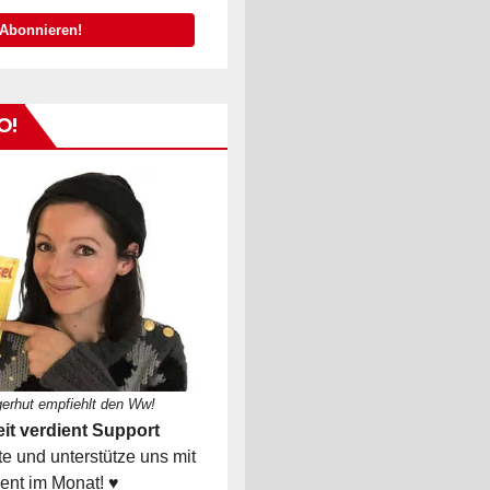
O!
gerhut empfiehlt den Ww!
it verdient Support
 und unterstütze uns mit
ent im Monat! ♥