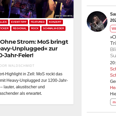
Sa
20
LLES
EVENT-TIPP
FEATURED
KONZERT
Wi
ICKER
REGIONAL
ROCK
SCHWALM-EDER
»O
 Ohne Strom: MoS bringt
Tr
avy-Unplugged« zur
Bl
0-Jahr-Feier!
Su
20:
DOR WALDSCHMIDT
Sc
rt-Highlight in Zell: MoS rockt das
Sc
mit Heavy-Unplugged zur 1200-Jahr-
Ge
 – lauter, akustischer und
He
aschender als erwartet.
Hie
me