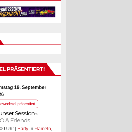
L PRÄSENTIERT!
mstag 19. September
26
ldwechsel präsentiert:
unset Session«
O & Friends
00 Uhr |
Party
in
Hameln
,