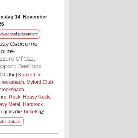
mstag 14. November
26
ldwechsel präsentiert:
zzy Osbourne
ibute«
izzard Of Ozz,
pport: DeeFoos
00 Uhr |
Konzert
in
hrecksbach
,
Mylord Club
hrecksbach
nre:
Rock
,
Heavy Rock
,
avy Metal
,
Hardrock
r gibts die
Tickets!
hr Details