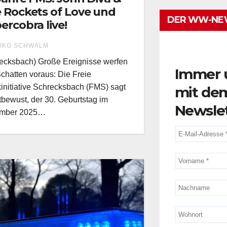
 Rockets of Love und
DER WW-NE
ercobra live!
IKO SCHWALM
ecksbach) Große Ereignisse werfen
Immer 
Schatten voraus: Die Freie
initiative Schrecksbach (FMS) sagt
mit de
tbewust, der 30. Geburtstag im
Newsle
mber 2025…