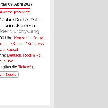
itag 09. April 2027
ldwechsel präsentiert:
0 Jahre Rock'n Roll -
biläumskonzert«
ider Murphy Gang
00 Uhr |
Konzert
in
Kassel
,
dthalle Kassel / Kongress
ais Kassel
nre:
Deutsch
,
Rock'n'Roll
,
p
,
NDW
r gibts die
Tickets!
hr Details