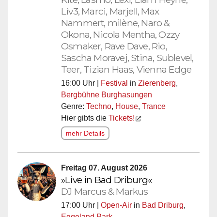
Liv3, Marci, Marjell, Max
Nammert, milène, Naro &
Okona, Nicola Mentha, Ozzy
Osmaker, Rave Dave, Rio,
Sascha Moravej, Stina, Sublevel,
Teer, Tizian Haas, Vienna Edge
16:00 Uhr |
Festival
in
Zierenberg
,
Bergbühne Burghasungen
Genre:
Techno
,
House
,
Trance
Hier gibts die
Tickets!
mehr Details
Freitag 07. August 2026
»Live in Bad Driburg«
DJ Marcus & Markus
17:00 Uhr |
Open-Air
in
Bad Driburg
,
Eggeland Park