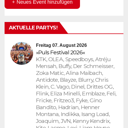
+ Neues Event hinzufügen
AKTUELLE PARTYS!
Freitag 07. August 2026
»Puls Festival 2026«
KTK, OLEA, Speedboys, Atréju
Mensah, Buffy, Der Schmeisser,
Zoka Matic, Alina Maibach,
Antidote, Blayze, Blurry, Chris
Klein, C. Vago, Dinel, Drittes OG,
Flink, Eliza Minelli, Emblaze, Feli,
Fricke, Fritzeo3, Fyke, Gino
Bandito, Hadrian, Henner
Montana, Indikka, Isang Load,
Joaquim, JVN, Kenny Kendrix,
Kite, Lasmo, Lexi, Liam Heyne,