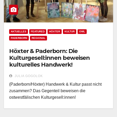
AKTUELLES
FEATURED
HÖXTER
KULTUR
OWL
PADERBORN
REGIONAL
Höxter & Paderborn: Die
Kulturgesell:innen beweisen
kulturelles Handwerk!
JULIA GOGOLOK
(Paderborn/Höxter) Handwerk & Kultur passt nicht
zusammen? Das Gegenteil beweisen die
ostwestfälischen Kulturgesell:innen!