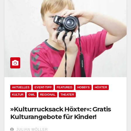
AKTUELLES
EVENT-TIPP
FEATURED
HOBBYS
HÖXTER
KULTUR
OWL
REGIONAL
THEATER
»Kulturrucksack Höxter«: Gratis
Kulturangebote für Kinder!
JULIAN MÖLLER