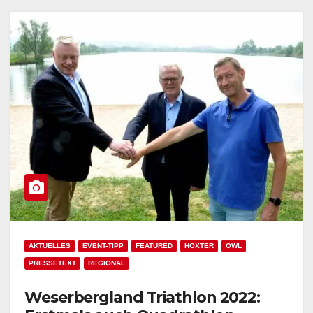
AKTUELLES
EVENT-TIPP
FEATURED
HÖXTER
OWL
PRESSETEXT
REGIONAL
Weserbergland Triathlon 2022: