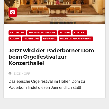
AKTUELLES
FESTIVAL & OPEN AIR
HÖXTER
KONZERT
KULTUR
PADERBORN
REGIONAL
WALDECK-FRANKENBERG
Jetzt wird der Paderborner Dom
beim Orgelfestival zur
Konzerthalle!
EICKHOFF
Das epische Orgelfestival im Hohen Dom zu
Paderborn findet diesen Juni endlich statt!