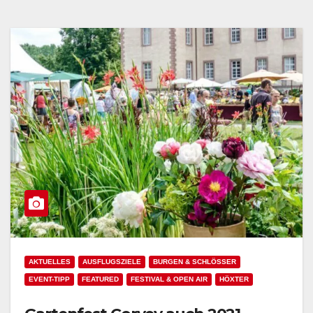
AKTUELLES
AUSFLUGSZIELE
BURGEN & SCHLÖSSER
EVENT-TIPP
FEATURED
FESTIVAL & OPEN AIR
HÖXTER