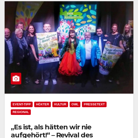
EVENT-TIPP
HÖXTER
KULTUR
OWL
PRESSETEXT
REGIONAL
„Es ist, als hätten wir nie
aufgehört!“ – Revival des