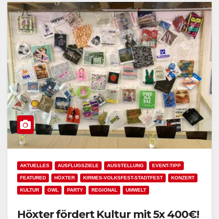
AKTUELLES
AUSFLUGSZIELE
AUSSTELLUNG
EVENT-TIPP
FEATURED
HÖXTER
KIRMES-VOLKSFEST-STADTFEST
KONZERT
KULTUR
OWL
PARTY
REGIONAL
UMWELT
Höxter fördert Kultur mit 5x 400€!