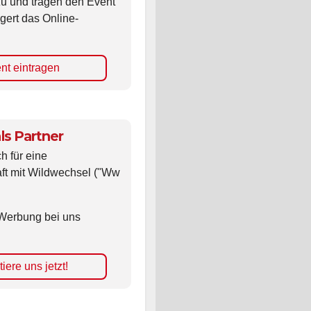
zu und tragen den Event
gert das Online-
nt eintragen
ls Partner
ch für eine
ft mit Wildwechsel ("Ww
Werbung bei uns
iere uns jetzt!