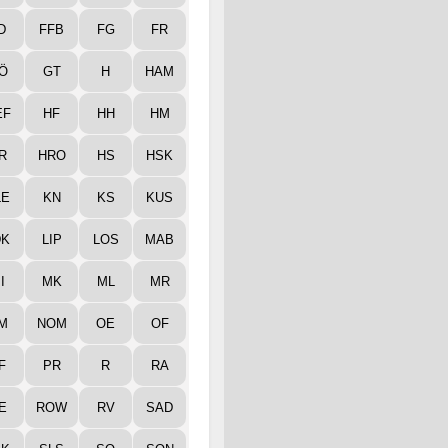
D
FFB
FG
FR
Ö
GT
H
HAM
EF
HF
HH
HM
R
HRO
HS
HSK
LE
KN
KS
KUS
DK
LIP
LOS
MAB
I
MK
ML
MR
M
NOM
OE
OF
F
PR
R
RA
E
ROW
RV
SAD