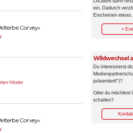
Location dann hin
ein. Dadurch verzö
Erscheinen etwas.
lterbe Corvey«
+ Eve
y
Wildwechsel a
Du interessierst di
Medienpartnerscha
präsentiert!")?
ten Höxter
Oder du möchtest 
schalten?
Kontakt
lterbe Corvey«
y