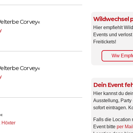
Wildwechsel p
lterbe Corvey«
Hier empfiehlt Wi
y
Events und verlost
Freitickets!
Ww Empfe
lterbe Corvey«
y
Dein Event feh
Hier kannst du dei
Ausstellung, Party 
sofort eintragen. K
«
Falls die Location 
 Höxter
Event bitte
per Mai