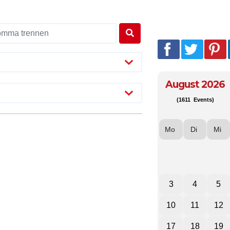
August 2026
(1611 Events)
Mo
Di
Mi
3
4
5
10
11
12
17
18
19