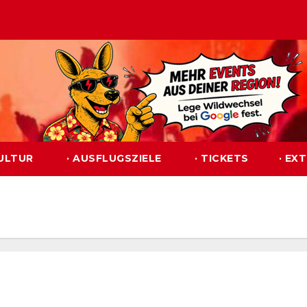
KULTUR
· AUSFLUGSZIELE
· TICKETS
· EX