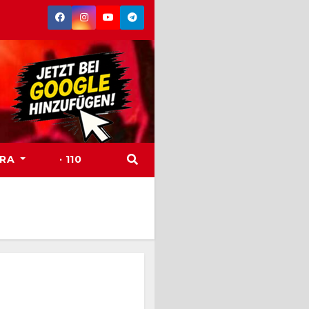
TRA
· 110