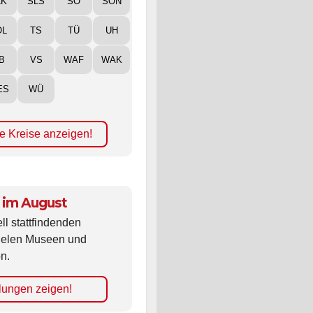
LK
SLS
SO
SON
ÖL
TS
TÜ
UH
B
VS
WAF
WAK
ES
WÜ
e Kreise anzeigen!
 im August
ll stattfindenden
vielen Museen und
n.
lungen zeigen!