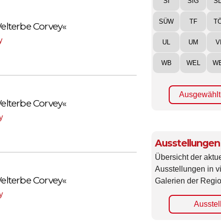
SI
SIG
S
SÜW
TF
T
lterbe Corvey«
y
UL
UM
V
WB
WEL
W
Ausgewählt
lterbe Corvey«
y
Ausstellungen
Übersicht der aktue
Ausstellungen in 
lterbe Corvey«
Galerien der Regio
y
Ausstel