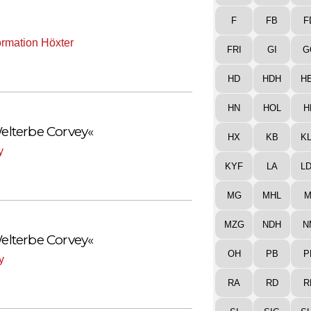
F
FB
F
formation Höxter
FRI
GI
G
HD
HDH
H
HN
HOL
H
lterbe Corvey«
HX
KB
K
y
KYF
LA
L
MG
MHL
M
MZG
NDH
N
lterbe Corvey«
OH
PB
P
y
RA
RD
R