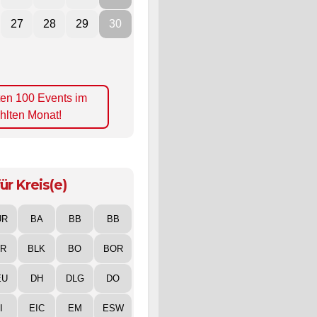
27
28
29
30
ten 100 Events im
hlten Monat!
ür Kreis(e)
UR
BA
BB
BB
IR
BLK
BO
BOR
EU
DH
DLG
DO
I
EIC
EM
ESW