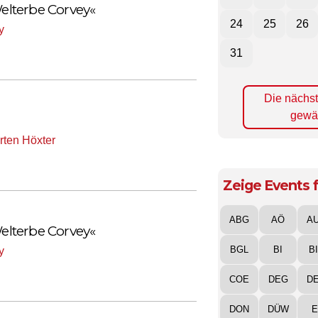
lterbe Corvey«
24
25
26
y
31
Die nächs
gewä
ten Höxter
Zeige Events f
ABG
AÖ
A
lterbe Corvey«
BGL
BI
B
y
COE
DEG
D
DON
DÜW
E