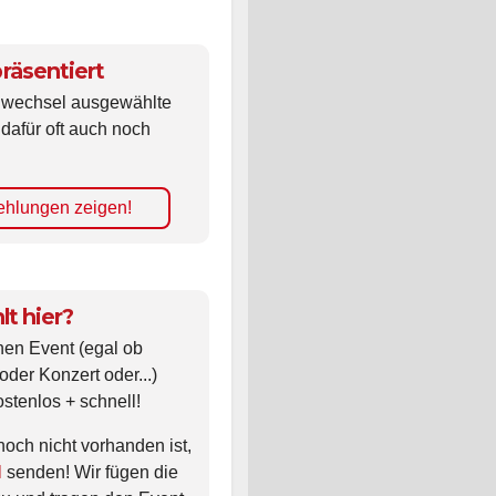
räsentiert
ldwechsel ausgewählte
 dafür oft auch noch
hlungen zeigen!
lt hier?
nen Event (egal ob
oder Konzert oder...)
ostenlos + schnell!
noch nicht vorhanden ist,
l
senden! Wir fügen die