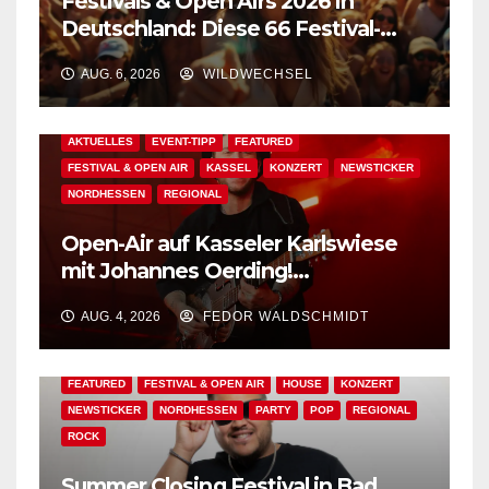
Festivals & Open Airs 2026 in
Deutschland: Diese 66 Festival-
Events warten auf Dich!
AUG. 6, 2026
WILDWECHSEL
AKTUELLES
EVENT-TIPP
FEATURED
FESTIVAL & OPEN AIR
KASSEL
KONZERT
NEWSTICKER
NORDHESSEN
REGIONAL
Open-Air auf Kasseler Karlswiese
mit Johannes Oerding!
Zusatzkontingent an Tickets
AUG. 4, 2026
FEDOR WALDSCHMIDT
erhältlich!
AKTUELLES
BAD WILDUNGEN
EDM
EVENT-TIPP
FEATURED
FESTIVAL & OPEN AIR
HOUSE
KONZERT
NEWSTICKER
NORDHESSEN
PARTY
POP
REGIONAL
ROCK
Summer Closing Festival in Bad