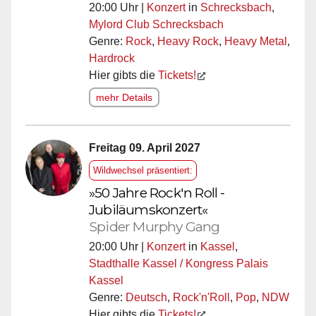
20:00 Uhr |
Konzert
in
Schrecksbach
,
Mylord Club Schrecksbach
Genre:
Rock
,
Heavy Rock
,
Heavy Metal
,
Hardrock
Hier gibts die
Tickets!
mehr Details
Freitag 09. April 2027
Wildwechsel präsentiert:
»50 Jahre Rock'n Roll -
Jubiläumskonzert«
Spider Murphy Gang
20:00 Uhr |
Konzert
in
Kassel
,
Stadthalle Kassel / Kongress Palais
Kassel
Genre:
Deutsch
,
Rock'n'Roll
,
Pop
,
NDW
Hier gibts die
Tickets!