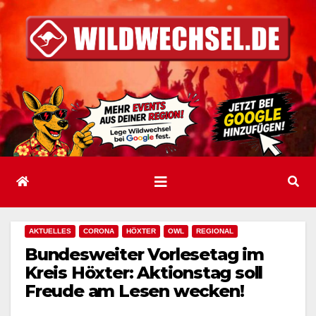
Zum
Inhalt
springen
AKTUELLES
CORONA
HÖXTER
OWL
REGIONAL
Bundesweiter Vorlesetag im
Kreis Höxter: Aktionstag soll
Freude am Lesen wecken!