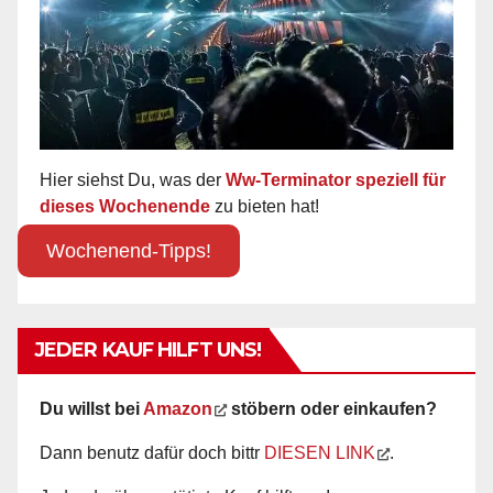
Hier siehst Du, was der
Ww-Terminator speziell für
dieses Wochenende
zu bieten hat!
Wochenend-Tipps!
JEDER KAUF HILFT UNS!
Du willst bei
Amazon
stöbern oder einkaufen?
Dann benutz dafür doch bittr
DIESEN LINK
.