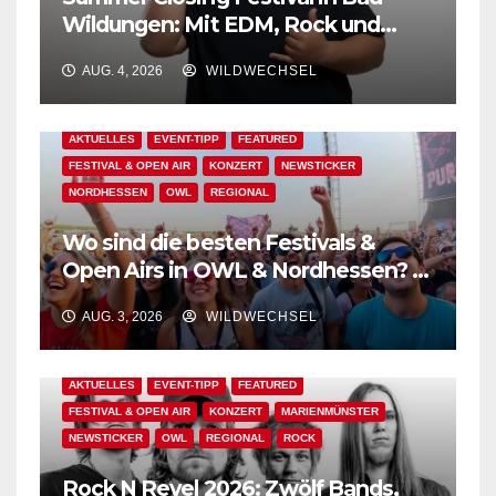
Wildungen: Mit EDM, Rock und
Festivalflair klingt der Sommer aus!
AUG. 4, 2026
WILDWECHSEL
AKTUELLES
EVENT-TIPP
FEATURED
FESTIVAL & OPEN AIR
KONZERT
NEWSTICKER
NORDHESSEN
OWL
REGIONAL
Wo sind die besten Festivals &
Open Airs in OWL & Nordhessen? –
Der Ww-Festival-Planer!
AUG. 3, 2026
WILDWECHSEL
AKTUELLES
EVENT-TIPP
FEATURED
FESTIVAL & OPEN AIR
KONZERT
MARIENMÜNSTER
NEWSTICKER
OWL
REGIONAL
ROCK
Rock N Revel 2026: Zwölf Bands,