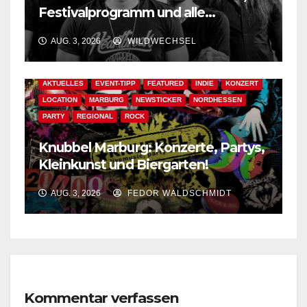
Festivalprogramm und alle
wichtigen Informationen!
AUG. 3, 2026
WILDWECHSEL
AKTUELLES
EVENT-TIPP
FEATURED
INDIE
KONZERT
LOCATION
MARBURG
NEWSTICKER
NORDHESSEN
PARTY
REGIONAL
ROCK
Knubbel Marburg: Konzerte, Partys,
Kleinkunst und Biergarten!
AUG. 3, 2026
FEDOR WALDSCHMIDT
Kommentar verfassen