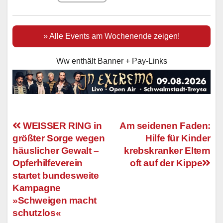
» Alle Events am Wochenende zeigen!
Ww enthält Banner + Pay-Links
WEISSER RING in
Am seidenen Faden:
größter Sorge wegen
Hilfe für Kinder
Beitragsnavigation
häuslicher Gewalt –
krebskranker Eltern
Opferhilfeverein
oft auf der Kippe
startet bundesweite
Kampagne
»Schweigen macht
schutzlos«