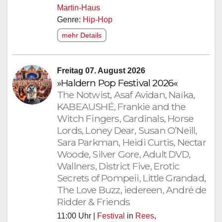
Martin-Haus
Genre:
Hip-Hop
mehr Details
Freitag 07. August 2026
»Haldern Pop Festival 2026«
The Notwist, Asaf Avidan, Naïka,
KABEAUSHÉ, Frankie and the
Witch Fingers, Cardinals, Horse
Lords, Loney Dear, Susan O’Neill,
Sara Parkman, Heidi Curtis, Nectar
Woode, Silver Gore, Adult DVD,
Wallners, District Five, Erotic
Secrets of Pompeii, Little Grandad,
The Love Buzz, iedereen, André de
Ridder & Friends
11:00 Uhr |
Festival
in
Rees
,