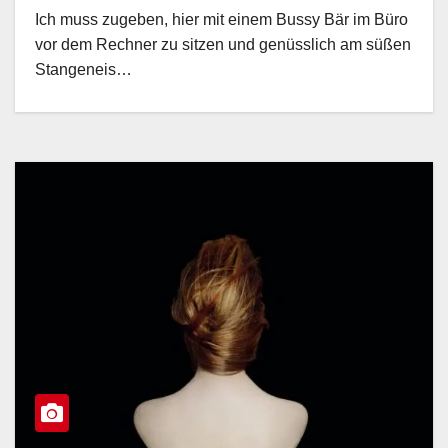
Ich muss zugeben, hier mit einem Bussy Bär im Büro
vor dem Rechner zu sitzen und genüsslich am süßen
Stangeneis…