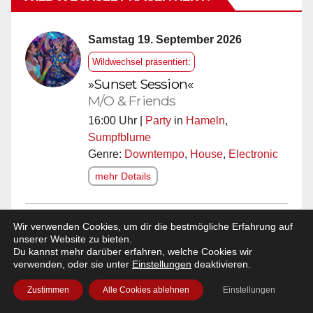
Beiträge
Samstag 19. September 2026
Wildwechsel präsentiert:
»Sunset Session«
M/O & Friends
16:00 Uhr |
Party
in
Hameln
,
Sumpfblume
Genre:
Downtempo
,
House
,
Electronic
mehr Details
Sonntag 20. September 2026
Wir verwenden Cookies, um dir die bestmögliche Erfahrung auf
unserer Website zu bieten.
Wildwechsel präsentiert:
Du kannst mehr darüber erfahren, welche Cookies wir
verwenden, oder sie unter
Einstellungen
deaktivieren.
»Myra Maud sings Nina
Simone«
Zustimmen
Alle Cookies ablehnen
Einstellungen
Myra Maud