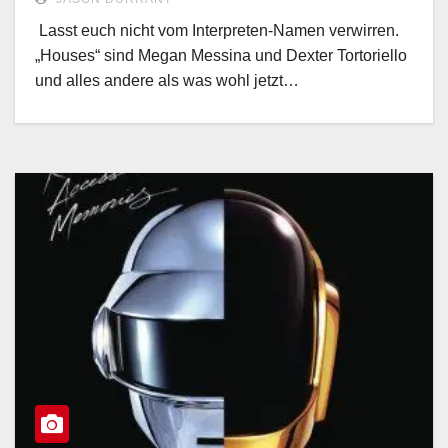
Lasst euch nicht vom Interpreten-Namen verwirren.
„Houses“ sind Megan Messina und Dexter Tortoriello
und alles andere als was wohl jetzt…