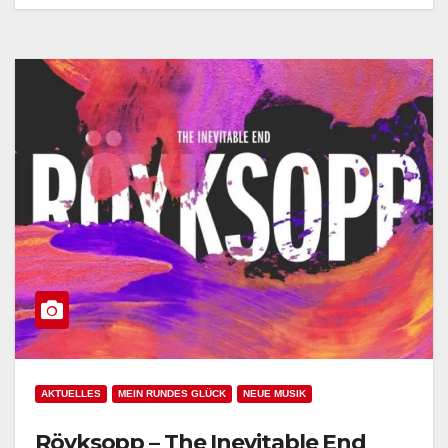
AKTUELLES
MEIN RUNDES GLÜCK
NEUE MUSIK
Röyksopp – The Inevitable End