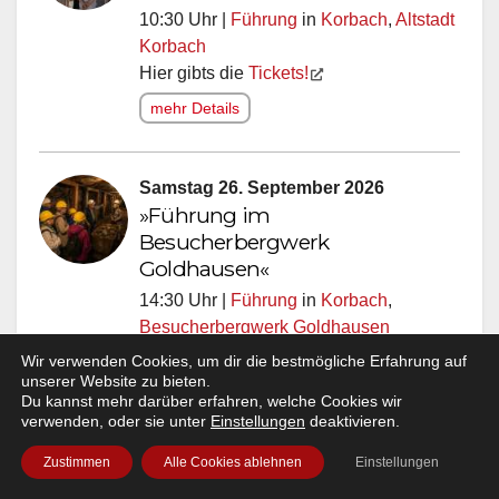
10:30 Uhr |
Führung
in
Korbach
,
Altstadt
Korbach
Hier gibts die
Tickets!
mehr Details
Samstag 26. September 2026
»Führung im
Besucherbergwerk
Goldhausen«
14:30 Uhr |
Führung
in
Korbach
,
Besucherbergwerk Goldhausen
Hier gibts die
Tickets!
Wir verwenden Cookies, um dir die bestmögliche Erfahrung auf
unserer Website zu bieten.
mehr Details
Du kannst mehr darüber erfahren, welche Cookies wir
verwenden, oder sie unter
Einstellungen
deaktivieren.
Zustimmen
Alle Cookies ablehnen
Einstellungen
Sonntag 27. September 2026
»Führung Korbacher Spalte und