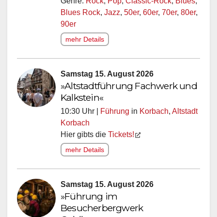
Genre:
Rock
,
Pop
,
Classic-Rock
,
Blues
,
Blues Rock
,
Jazz
,
50er
,
60er
,
70er
,
80er
,
90er
mehr Details
Samstag 15. August 2026
»Altstadtführung Fachwerk und
Kalkstein«
10:30 Uhr |
Führung
in
Korbach
,
Altstadt
Korbach
Hier gibts die
Tickets!
mehr Details
Samstag 15. August 2026
»Führung im
Besucherbergwerk