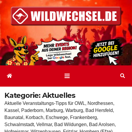
Zum
Inhalt
springen
Kategorie:
Aktuelles
Aktuelle Veranstaltungs-Tipps für OWL, Nordhessen,
Kassel, Paderborn, Marburg, Warburg, Bad Hersfeld,
Baunatal, Korbach, Eschwege, Frankenberg,
Schwalmstadt, Vellmar, Bad Wildungen, Bad Arolsen,
Hofgeismar, Witzenhausen, Fritzlar, Homberg (Efze),