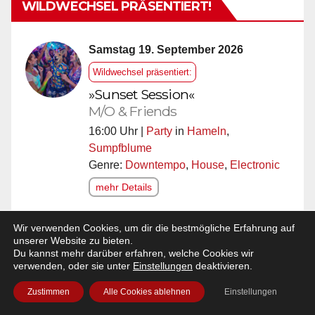
WILDWECHSEL PRÄSENTIERT!
Beiträge
Samstag 19. September 2026
Wildwechsel präsentiert:
»Sunset Session«
M/O & Friends
16:00 Uhr |
Party
in
Hameln
,
Sumpfblume
Genre:
Downtempo
,
House
,
Electronic
mehr Details
Wir verwenden Cookies, um dir die bestmögliche Erfahrung auf
Sonntag 20. September 2026
unserer Website zu bieten.
Du kannst mehr darüber erfahren, welche Cookies wir
Wildwechsel präsentiert:
verwenden, oder sie unter
Einstellungen
deaktivieren.
»Myra Maud sings Nina
Zustimmen
Alle Cookies ablehnen
Einstellungen
Simone«