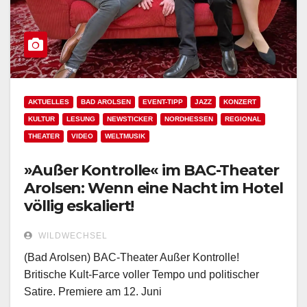
AKTUELLES
BAD AROLSEN
EVENT-TIPP
JAZZ
KONZERT
KULTUR
LESUNG
NEWSTICKER
NORDHESSEN
REGIONAL
THEATER
VIDEO
WELTMUSIK
»Außer Kontrolle« im BAC-Theater
Arolsen: Wenn eine Nacht im Hotel
völlig eskaliert!
WILDWECHSEL
(Bad Arolsen) BAC-Theater Außer Kontrolle!
Britische Kult-Farce voller Tempo und politischer
Satire. Premiere am 12. Juni