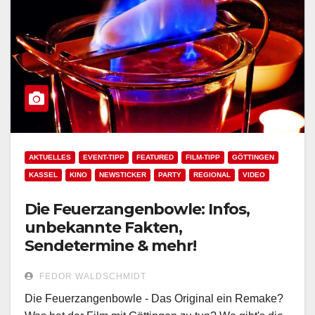
AKTUELLES
EVENT-TIPP
FEATURED
FILM-TIPP
GÖTTINGEN
KASSEL
KINO
NEWSTICKER
PARTY
REGIONAL
VIDEO
Die Feuerzangenbowle: Infos,
unbekannte Fakten,
Sendetermine & mehr!
FEDOR WALDSCHMIDT
Die Feuerzangenbowle - Das Original ein Remake?