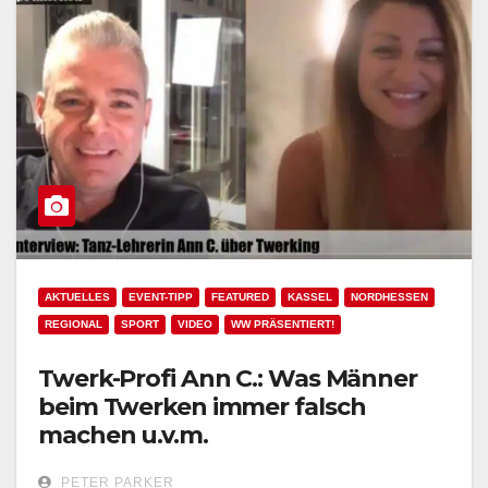
AKTUELLES
EVENT-TIPP
FEATURED
KASSEL
NORDHESSEN
REGIONAL
SPORT
VIDEO
WW PRÄSENTIERT!
Twerk-Profi Ann C.: Was Männer
beim Twerken immer falsch
machen u.v.m.
PETER PARKER