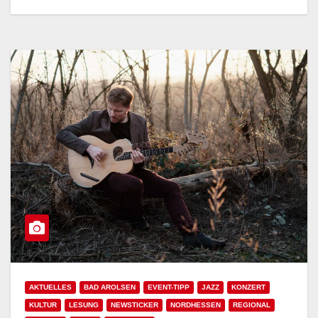
AKTUELLES
BAD AROLSEN
EVENT-TIPP
JAZZ
KONZERT
KULTUR
LESUNG
NEWSTICKER
NORDHESSEN
REGIONAL