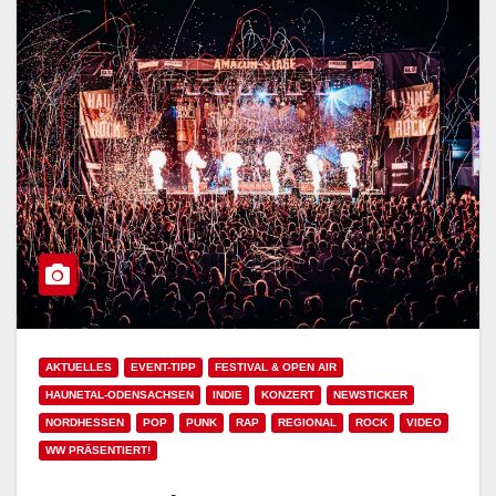
AKTUELLES
EVENT-TIPP
FESTIVAL & OPEN AIR
HAUNETAL-ODENSACHSEN
INDIE
KONZERT
NEWSTICKER
NORDHESSEN
POP
PUNK
RAP
REGIONAL
ROCK
VIDEO
WW PRÄSENTIERT!