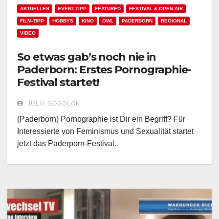
AKTUELLES
EVENT-TIPP
FEATURED
FESTIVAL & OPEN AIR
FILM-TIPP
HOBBYS
KINO
OWL
PADERBORN
REGIONAL
VIDEO
So etwas gab’s noch nie in
Paderborn: Erstes Pornographie-
Festival startet!
JULIA GOGOLOK
(Paderborn) Pornographie ist Dir ein Begriff? Für
Interessierte von Feminismus und Sexualität startet
jetzt das Paderporn-Festival.