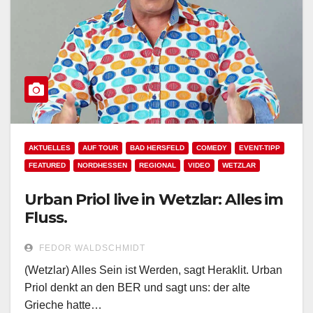
AKTUELLES
AUF TOUR
BAD HERSFELD
COMEDY
EVENT-TIPP
FEATURED
NORDHESSEN
REGIONAL
VIDEO
WETZLAR
Urban Priol live in Wetzlar: Alles im
Fluss.
FEDOR WALDSCHMIDT
(Wetzlar) Alles Sein ist Werden, sagt Heraklit. Urban
Priol denkt an den BER und sagt uns: der alte
Grieche hatte…