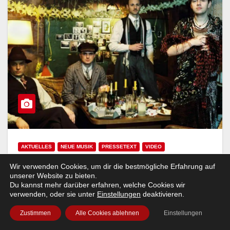
AKTUELLES
NEUE MUSIK
PRESSETEXT
VIDEO
Wir verwenden Cookies, um dir die bestmögliche Erfahrung auf
Woods Of Birnam’s Video: »Du bist
unserer Website zu bieten.
alles« aus Babylon Berlin fasziniert
Du kannst mehr darüber erfahren, welche Cookies wir
verwenden, oder sie unter
Einstellungen
deaktivieren.
wie die Serie
Zustimmen
Alle Cookies ablehnen
Einstellungen
PRESSEMELDUNG