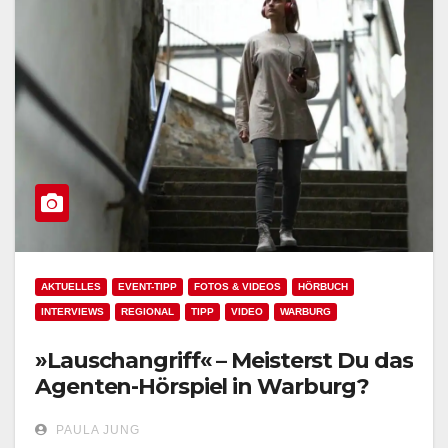
AKTUELLES
EVENT-TIPP
FOTOS & VIDEOS
HÖRBUCH
INTERVIEWS
REGIONAL
TIPP
VIDEO
WARBURG
»Lauschangriff« – Meisterst Du das
Agenten-Hörspiel in Warburg?
PAULA JUNG