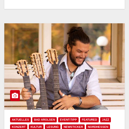
AKTUELLES
BAD AROLSEN
EVENT-TIPP
FEATURED
JAZZ
KONZERT
KULTUR
LESUNG
NEWSTICKER
NORDHESSEN