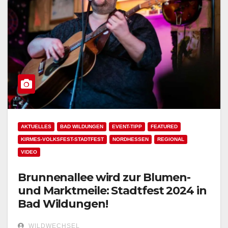
AKTUELLES
BAD WILDUNGEN
EVENT-TIPP
FEATURED
KIRMES-VOLKSFEST-STADTFEST
NORDHESSEN
REGIONAL
VIDEO
Brunnenallee wird zur Blumen-
und Marktmeile: Stadtfest 2024 in
Bad Wildungen!
WILDWECHSEL