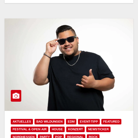
AKTUELLES
BAD WILDUNGEN
EDM
EVENT-TIPP
FEATURED
FESTIVAL & OPEN AIR
HOUSE
KONZERT
NEWSTICKER
NORDHESSEN
PARTY
POP
REGIONAL
ROCK