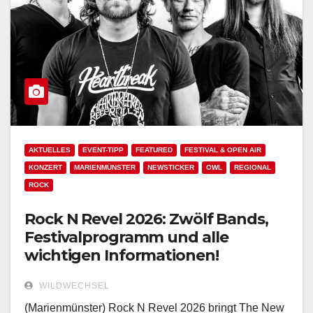
AKTUELLES
EVENT-TIPP
FEATURED
FESTIVAL & OPEN AIR
KONZERT
MARIENMÜNSTER
NEWSTICKER
OWL
REGIONAL
ROCK
Rock N Revel 2026: Zwölf Bands,
Festivalprogramm und alle
wichtigen Informationen!
WILDWECHSEL
(Marienmünster) Rock N Revel 2026 bringt The New