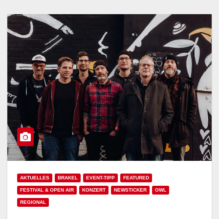
AKTUELLES
BRAKEL
EVENT-TIPP
FEATURED
FESTIVAL & OPEN AIR
KONZERT
NEWSTICKER
OWL
REGIONAL