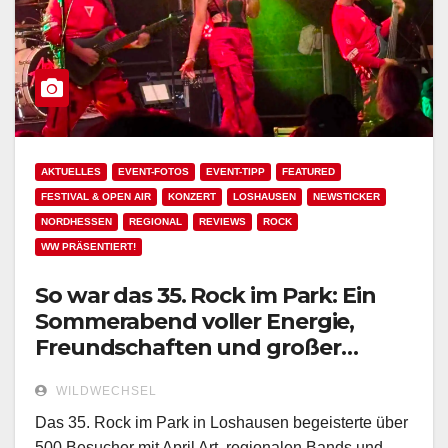
AKTUELLES
EVENT-FOTOS
EVENT-TIPP
FEATURED
FESTIVAL & OPEN AIR
KONZERT
LOSHAUSEN
NEWSTICKER
NORDHESSEN
REGIONAL
REVIEWS
ROCK
WW PRÄSENTIERT!
So war das 35. Rock im Park: Ein
Sommerabend voller Energie,
Freundschaften und großer
Rockmomente!
WILDWECHSEL
Das 35. Rock im Park in Loshausen begeisterte über
500 Besucher mit April Art, regionalen Bands und