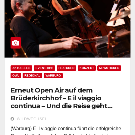
AKTUELLES
EVENT-TIPP
FEATURED
KONZERT
NEWSTICKER
OWL
REGIONAL
WARBURG
Erneut Open Air auf dem
Brüderkirchhof – E il viaggio
continua – Und die Reise geht
weiter!
WILDWECHSEL
(Warburg) E il viaggio continua führt die erfolgreiche