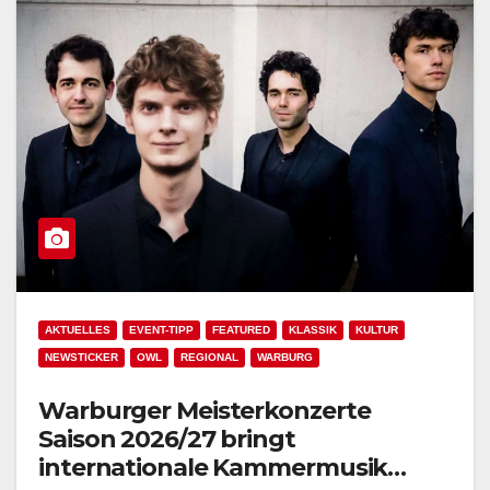
AKTUELLES
EVENT-TIPP
FEATURED
KLASSIK
KULTUR
NEWSTICKER
OWL
REGIONAL
WARBURG
Warburger Meisterkonzerte
Saison 2026/27 bringt
internationale Kammermusik