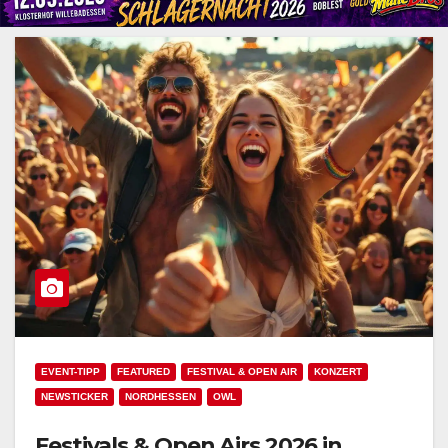
EVENT-TIPP
FEATURED
FESTIVAL & OPEN AIR
KONZERT
NEWSTICKER
NORDHESSEN
OWL
Festivals & Open Airs 2026 in