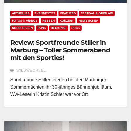
AKTUELLES
EVENT-FOTOS
FEATURED
FESTIVAL & OPEN AIR
FOTOS & VIDEOS
HESSEN
KONZERT
NEWSTICKER
NORDHESSEN
PUNK
REGIONAL
ROCK
Review: Sportfreunde Stiller in
Marburg – Toller Sommerabend
mit den Sporties!
WILDWECHSEL
Sportfreunde Stiller feierten bei den Marburger
Sommernächten ihr 30-jähriges Bühnenjubiläum.
Ww-Leserin Kristin Schier war vor Ort