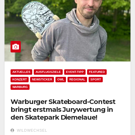
AKTUELLES
AUSFLUGSZIELE
EVENT-TIPP
FEATURED
KONZERT
NEWSTICKER
OWL
REGIONAL
SPORT
WARBURG
Warburger Skateboard-Contest
bringt erstmals Jurywertung in
den Skatepark Diemelaue!
WILDWECHSEL