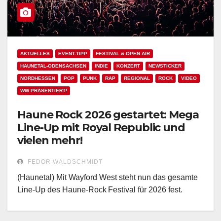
AKTUELLES
EVENT-TIPP
FESTIVAL & OPEN AIR
HAUNETAL-ODENSACHSEN
INDIE
KONZERT
NEWSTICKER
NORDHESSEN
POP
PUNK
RAP
REGIONAL
ROCK
VIDEO
WW PRÄSENTIERT!
Haune Rock 2026 gestartet: Mega
Line-Up mit Royal Republic und
vielen mehr!
FEDOR WALDSCHMIDT
(Haunetal) Mit Wayford West steht nun das gesamte
Line-Up des Haune‑Rock Festival für 2026 fest.