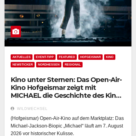
AKTUELLES
EVENT-TIPP
FEATURED
HOFGEISMAR
KINO
NEWSTICKER
NORDHESSEN
REGIONAL
Kino unter Sternen: Das Open-Air-
Kino Hofgeismar zeigt mit
MICHAEL die Geschichte des King
of Pop!
WILDWECHSEL
(Hofgeismar) Open-Air-Kino auf dem Marktplatz: Das
Michael-Jackson-Biopic „Michael“ läuft am 7. August
2026 vor historischer Kulisse.