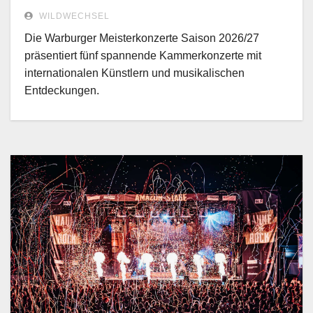
nach Warburg! – Interview mit
WILDWECHSEL
Kurator Peter Ernst
Die Warburger Meisterkonzerte Saison 2026/27
präsentiert fünf spannende Kammerkonzerte mit
internationalen Künstlern und musikalischen
Entdeckungen.