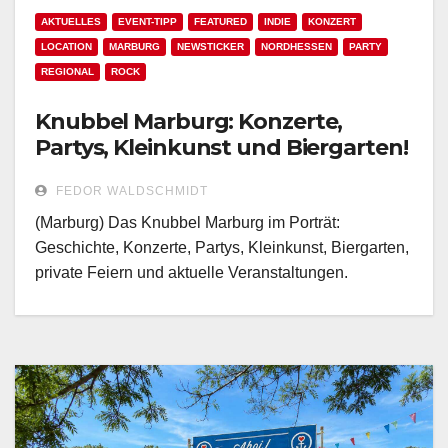
AKTUELLES
EVENT-TIPP
FEATURED
INDIE
KONZERT
LOCATION
MARBURG
NEWSTICKER
NORDHESSEN
PARTY
REGIONAL
ROCK
Knubbel Marburg: Konzerte,
Partys, Kleinkunst und Biergarten!
FEDOR WALDSCHMIDT
(Marburg) Das Knubbel Marburg im Porträt:
Geschichte, Konzerte, Partys, Kleinkunst, Biergarten,
private Feiern und aktuelle Veranstaltungen.