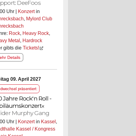
pport: DeeFoos
00 Uhr |
Konzert
in
hrecksbach
,
Mylord Club
hrecksbach
nre:
Rock
,
Heavy Rock
,
avy Metal
,
Hardrock
r gibts die
Tickets!
hr Details
itag 09. April 2027
ldwechsel präsentiert:
0 Jahre Rock'n Roll -
biläumskonzert«
ider Murphy Gang
00 Uhr |
Konzert
in
Kassel
,
dthalle Kassel / Kongress