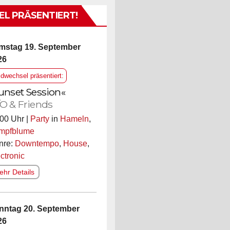
L PRÄSENTIERT!
mstag 19. September
26
ldwechsel präsentiert:
unset Session«
O & Friends
00 Uhr |
Party
in
Hameln
,
mpfblume
nre:
Downtempo
,
House
,
ctronic
hr Details
nntag 20. September
26