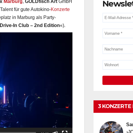
Newsle
ex
Marburg
,
GOLDfisch Art
GmbH
alent für gute Autokino-
Konzerte
atz in Marburg als Party-
Drive-In Club – 2nd Edition
«).
3 KONZERTE 
Sa
»1