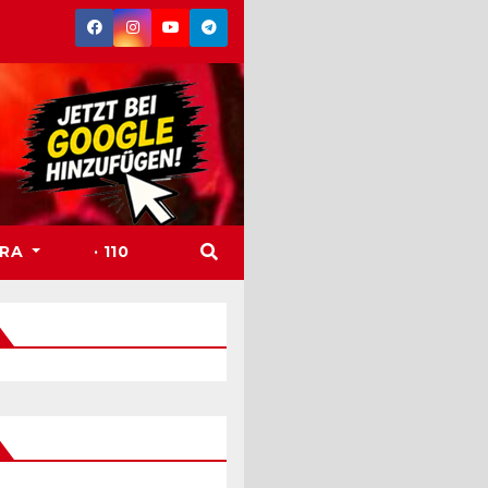
TRA
· 110