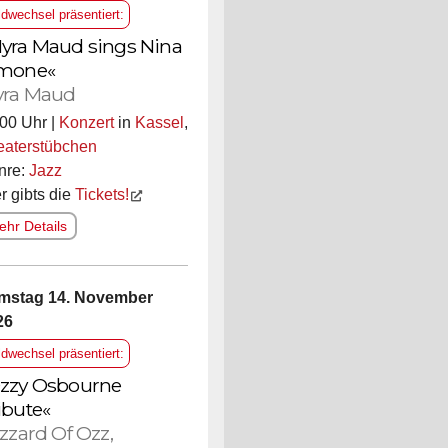
ldwechsel präsentiert:
yra Maud sings Nina
mone«
ra Maud
00 Uhr |
Konzert
in
Kassel
,
eaterstübchen
nre:
Jazz
r gibts die
Tickets!
hr Details
mstag 14. November
26
ldwechsel präsentiert:
zzy Osbourne
ibute«
izzard Of Ozz,