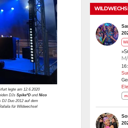
WILDWECHSE
Sa
20
Wi
»S
M/
16:
Su
Ge
Ele
rfurt legte am 12.6.2020
beiden DJs
Spike*D
und
Nico
me
s DJ Duo 2012 auf dem
Rafaila für Wildwechsel
So
20