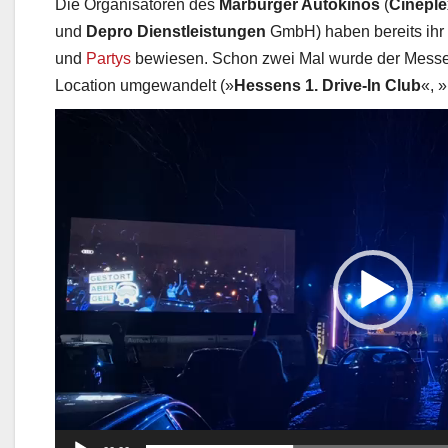
Die Organisatoren des
Marburger Autokinos
(
Cinepl
und
Depro Dienstleistungen
GmbH) haben bereits ihr T
und
Partys
bewiesen. Schon zwei Mal wurde der Messepl
Location umgewandelt (»
Hessens 1. Drive-In Club
«, »
Video-
Player