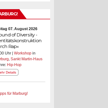
ARBURG!
itag 07. August 2026
ound of Diversity -
entitätskonstruktion
rch Rap«
00 Uhr |
Workshop
in
rburg
,
Sankt Martin-Haus
nre:
Hip-Hop
hr Details
ipps für Marburg!