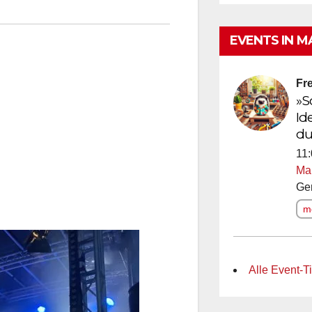
EVENTS IN M
Fre
»S
Id
du
11:
Ma
Ge
me
Alle Event-T