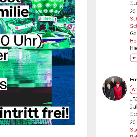
Su
20:
Sc
Sc
Ge
He
Hie
me
Fre
Wi
»5
Ju
Sp
20:
Sta