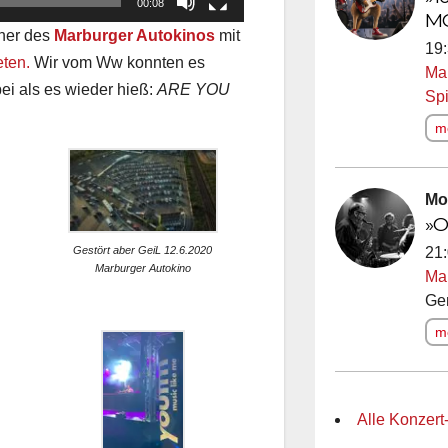
00:08
M
cher des
Marburger Autokinos
mit
19:
eten.
Wir vom Ww konnten es
Ma
ei als es wieder hieß:
ARE YOU
Spi
me
Mo
»O
21:
Gestört aber GeiL 12.6.2020
Marburger Autokino
Ma
Ge
me
Alle Konzert