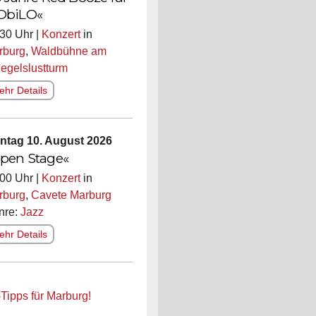
ObiLO«
30 Uhr |
Konzert
in
rburg
,
Waldbühne am
egelslustturm
hr Details
ntag 10. August 2026
pen Stage«
00 Uhr |
Konzert
in
rburg
,
Cavete Marburg
nre:
Jazz
hr Details
-Tipps für Marburg!