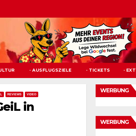
KULTUR
· AUSFLUGSZIELE
· TICKETS
· EX
WERBUNG
AL
REVIEWS
VIDEO
eiL in
WERBUNG