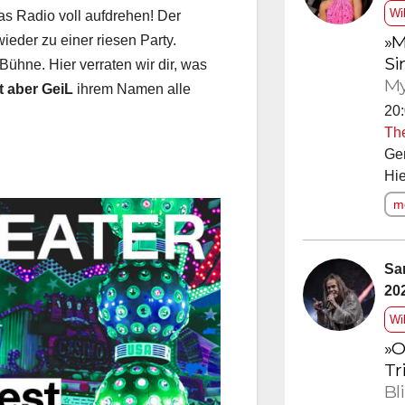
Wi
as Radio voll aufdrehen! Der
»M
eder zu einer riesen Party.
Si
Bühne. Hier verraten wir dir, was
My
t aber GeiL
ihrem Namen alle
20:
Th
Ge
Hie
me
Sa
20
Wi
»O
Tr
Bl