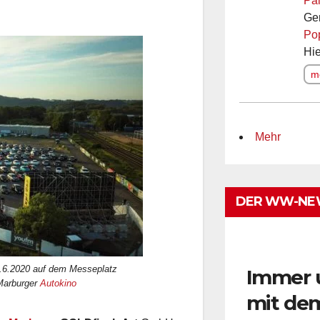
Pal
Ge
Po
Hie
me
Mehr
DER WW-NE
2.6.2020 auf dem Messeplatz
Immer 
 Marburger
Autokino
mit de