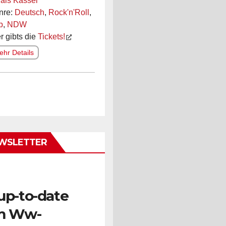
ais Kassel
nre:
Deutsch
,
Rock'n'Roll
,
p
,
NDW
r gibts die
Tickets!
hr Details
WSLETTER
up-to-date
m Ww-