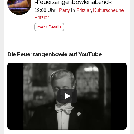
»Feuerzangenbowlenabend«
19:00 Uhr |
Party
in
Fritzlar
,
Kulturscheune
Fritzlar
mehr Details
Die Feuerzangenbowle auf YouTube