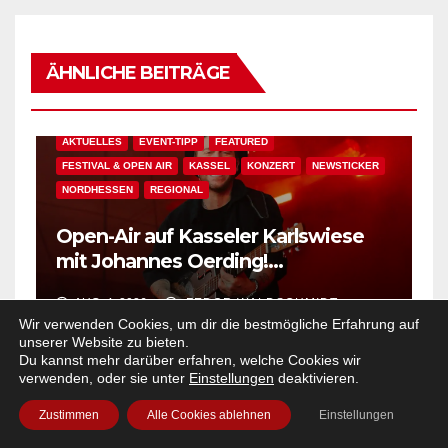
ÄHNLICHE BEITRÄGE
AKTUELLES
EVENT-TIPP
FEATURED
FESTIVAL & OPEN AIR
KASSEL
KONZERT
NEWSTICKER
NORDHESSEN
REGIONAL
Open-Air auf Kasseler Karlswiese
mit Johannes Oerding!
Zusatzkontingent an Tickets
AUG. 4, 2026
FEDOR WALDSCHMIDT
erhältlich!
Wir verwenden Cookies, um dir die bestmögliche Erfahrung auf
unserer Website zu bieten.
AKTUELLES
BAD WILDUNGEN
EDM
EVENT-TIPP
Du kannst mehr darüber erfahren, welche Cookies wir
FEATURED
FESTIVAL & OPEN AIR
HOUSE
KONZERT
verwenden, oder sie unter
Einstellungen
deaktivieren.
NEWSTICKER
NORDHESSEN
PARTY
POP
REGIONAL
ROCK
Zustimmen
Alle Cookies ablehnen
Einstellungen