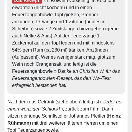
Das Rezept:
 2 L Rotwein vorsichtig im Kochtopf 
erwärmen (nicht kochen!) und in einen 
Feuerzangenbowle-Topf gießen, Brenner 
anzünden, 1 Orange und 1 Zitrone (beides in 
Scheiben) sowie 2 Zimtstangen hinzugeben (gerne 
auch Nelke & Anis). Auf der Feuerzange 1 
Zuckerhut auf den Topf legen und mit mindestens 
54%igem Rum (ca 230 ml) tränken. Anzünden 
(Aufpassen!). Wer es weniger stark mag, gibt zum 
Wein noch Orangensaft, und fertig ist die 
Feuerzangenbowle 
» Danke an Christian W. für das 
Feuerzangenbowlen-Rezept, das den Ww-Test 
erfolgreich bestanden hat!
Nachdem das Getränk (siehe oben) fertig ist („
Jeder nor
einen wönzigen Schlock!
“), zurück zum Film. Darin
sitzen der junge Schriftsteller Johannes Pfeiffer (
Heinz
Rühmann
) mit drei weiteren älteren Herren um einen
Topf Feuerzangenbowle.