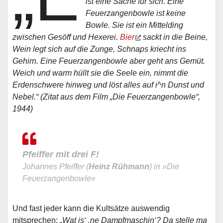
ist eine Sache für sich. Eine
Feuerzangenbowle ist keine
Bowle. Sie ist ein Mittelding
zwischen Gesöff und Hexerei.
Bier
sackt in die Beine,
Wein legt sich auf die Zunge, Schnaps kriecht ins
Gehirn. Eine Feuerzangenbowle aber geht ans Gemüt.
Weich und warm hüllt sie die Seele ein, nimmt die
Erdenschwere hinweg und löst alles auf i^n Dunst und
Nebel.“ (Zitat aus dem Film „Die Feuerzangenbowle“,
1944)
Pfeiffer mit drei F!
Johannes Pfeiffer (
Heinz Rühmann
) in »Die
Feuerzangenbowle«
Und fast jeder kann die Kultsätze auswendig
mitsprechen:
„Wat is‘ ‚ne Dampfmaschin‘? Da stelle ma