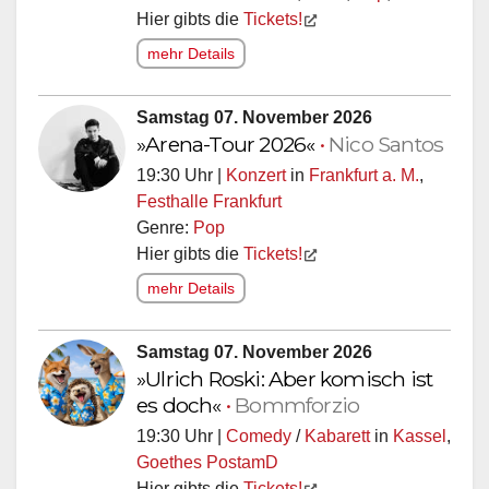
Hier gibts die
Tickets!
mehr Details
Samstag 07. November 2026
»Arena-Tour 2026«
•
Nico Santos
19:30 Uhr |
Konzert
in
Frankfurt a. M.
,
Festhalle Frankfurt
Genre:
Pop
Hier gibts die
Tickets!
mehr Details
Samstag 07. November 2026
»Ulrich Roski: Aber komisch ist
es doch«
•
Bommforzio
19:30 Uhr |
Comedy
/
Kabarett
in
Kassel
,
Goethes PostamD
Hier gibts die
Tickets!