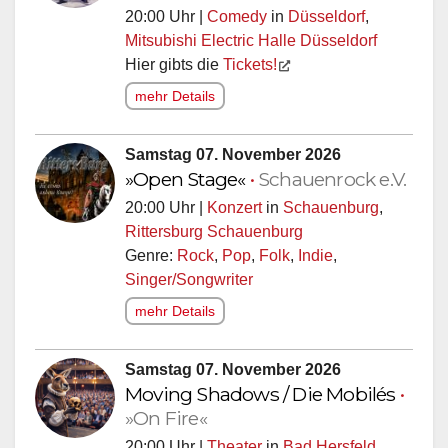
20:00 Uhr |
Comedy
in
Düsseldorf
,
Mitsubishi Electric Halle Düsseldorf
Hier gibts die
Tickets!
mehr Details
Samstag 07. November 2026
»Open Stage«
•
Schauenrock e.V.
20:00 Uhr |
Konzert
in
Schauenburg
,
Rittersburg Schauenburg
Genre:
Rock
,
Pop
,
Folk
,
Indie
,
Singer/Songwriter
mehr Details
Samstag 07. November 2026
Moving Shadows / Die Mobilés
•
»On Fire«
20:00 Uhr |
Theater
in
Bad Hersfeld
,