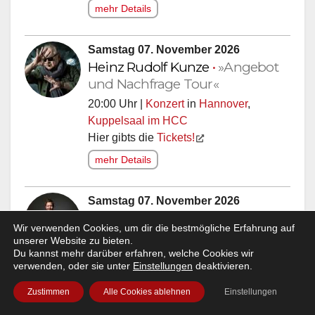
mehr Details
Samstag 07. November 2026
Heinz Rudolf Kunze
•
»Angebot
und Nachfrage Tour«
20:00 Uhr |
Konzert
in
Hannover
,
Kuppelsaal im HCC
Hier gibts die
Tickets!
mehr Details
Samstag 07. November 2026
»GameChanger«
•
Bastian
Wir verwenden Cookies, um dir die bestmögliche Erfahrung auf
Bielendorfer
unserer Website zu bieten.
Du kannst mehr darüber erfahren, welche Cookies wir
20:00 Uhr |
Comedy
in
Baunatal
,
verwenden, oder sie unter
Einstellungen
deaktivieren.
Stadthalle Baunatal
Hier gibts die
Tickets!
Zustimmen
Alle Cookies ablehnen
Einstellungen
mehr Details