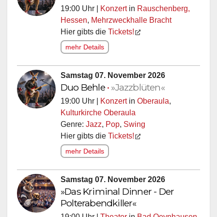
19:00 Uhr |
Konzert
in
Rauschenberg,
Hessen
,
Mehrzweckhalle Bracht
Hier gibts die
Tickets!
mehr Details
Samstag 07. November 2026
Duo Behle
•
»Jazzblüten«
19:00 Uhr |
Konzert
in
Oberaula
,
Kulturkirche Oberaula
Genre:
Jazz
,
Pop
,
Swing
Hier gibts die
Tickets!
mehr Details
Samstag 07. November 2026
»Das Kriminal Dinner - Der
Polterabendkiller«
19:00 Uhr |
Theater
in
Bad Oeynhausen
,