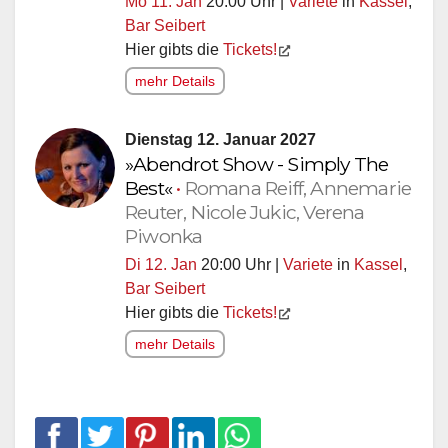
Mo 11. Jan
20:00 Uhr |
Variete
in
Kassel
,
Bar Seibert
Hier gibts die
Tickets!
mehr Details
Dienstag 12. Januar 2027
»Abendrot Show - Simply The
Best«
•
Romana Reiff, Annemarie
Reuter, Nicole Jukic, Verena
Piwonka
Di 12. Jan
20:00 Uhr |
Variete
in
Kassel
,
Bar Seibert
Hier gibts die
Tickets!
mehr Details