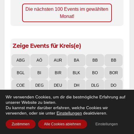
Die nächsten 100 Events im gewählten
Monat!
Zeige Events für Kreis(e)
ABG
AÖ
AUR
BA
BB
BB
BGL
BI
BIR
BLK
BO
BOR
COE
DEG
DEU
DH
DLG
DO
Wir verwenden Cookies, um dir die bestmögliche Erfahrung auf
DON
DÜW
EI
EIC
EM
ESW
unserer Website zu bieten.
Du kannst mehr darüber erfahren, welche Cookies wir
F
FB
FD
FFB
FG
FR
verwenden, oder sie unter
Einstellungen
deaktivieren.
FRI
GI
GÖ
GT
H
HAM
Zustimmen
Alle Cookies ablehnen
Einstellungen