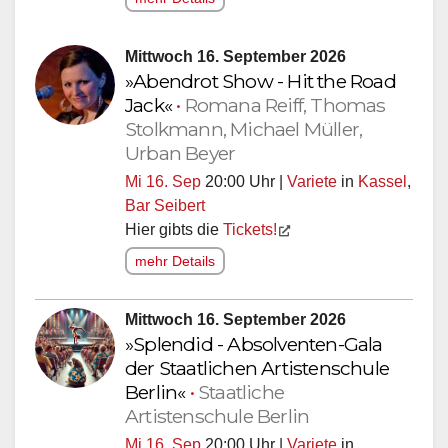
Mittwoch 16. September 2026
»Abendrot Show - Hit the Road
Jack«
•
Romana Reiff, Thomas
Stolkmann, Michael Müller,
Urban Beyer
Mi 16. Sep
20:00 Uhr |
Variete
in
Kassel
,
Bar Seibert
Hier gibts die
Tickets!
mehr Details
Mittwoch 16. September 2026
»Splendid - Absolventen-Gala
der Staatlichen Artistenschule
Berlin«
•
Staatliche
Artistenschule Berlin
Mi 16. Sep
20:00 Uhr |
Variete
in