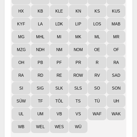
HX
KB
KLE
KN
KS
KUS
KYF
LA
LDK
LIP
LOS
MAB
MG
MHL
MI
MK
ML
MR
MZG
NDH
NM
NOM
OE
OF
OH
PB
PF
PR
R
RA
RA
RD
RE
ROW
RV
SAD
SI
SIG
SLK
SLS
SO
SON
SÜW
TF
TÖL
TS
TÜ
UH
UL
UM
VB
VS
WAF
WAK
WB
WEL
WES
WÜ