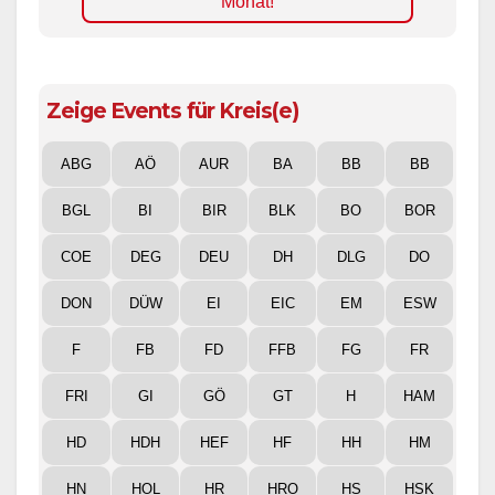
Monat!
Zeige Events für Kreis(e)
ABG
AÖ
AUR
BA
BB
BB
BGL
BI
BIR
BLK
BO
BOR
COE
DEG
DEU
DH
DLG
DO
DON
DÜW
EI
EIC
EM
ESW
F
FB
FD
FFB
FG
FR
FRI
GI
GÖ
GT
H
HAM
HD
HDH
HEF
HF
HH
HM
HN
HOL
HR
HRO
HS
HSK