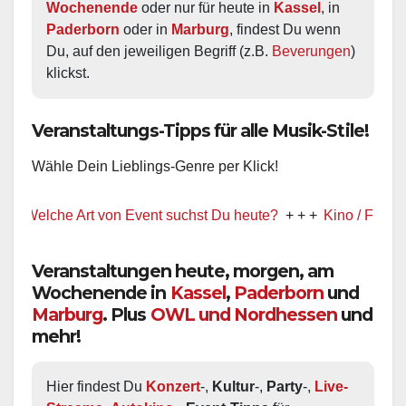
Wochenende
 oder nur für heute in 
Kassel
, in 
Paderborn
 oder in 
Marburg
, findest Du wenn 
Du, auf den jeweiligen Begriff (z.B. 
Beverungen
) 
klickst.
Veranstaltungs-Tipps für alle Musik-Stile!
Wähle Dein Lieblings-Genre per Klick!
lche Art von Event suchst Du heute?
+ + +
Kino / Film
+ + +
Veranstaltungen heute, morgen, am
Wochenende in
Kassel
,
Paderborn
und
Marburg
. Plus
OWL und Nordhessen
und
mehr!
Hier findest Du 
Konzert
-, 
Kultur
-, 
Party
-, 
Live-