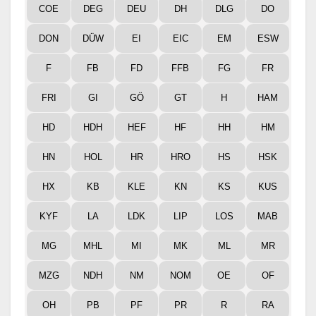
COE
DEG
DEU
DH
DLG
DO
DON
DÜW
EI
EIC
EM
ESW
F
FB
FD
FFB
FG
FR
FRI
GI
GÖ
GT
H
HAM
HD
HDH
HEF
HF
HH
HM
HN
HOL
HR
HRO
HS
HSK
HX
KB
KLE
KN
KS
KUS
KYF
LA
LDK
LIP
LOS
MAB
MG
MHL
MI
MK
ML
MR
MZG
NDH
NM
NOM
OE
OF
OH
PB
PF
PR
R
RA