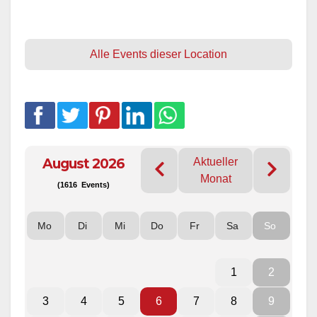
Alle Events dieser Location
August 2026
Aktueller
Monat
(1616 Events)
Mo
Di
Mi
Do
Fr
Sa
So
1
2
3
4
5
6
7
8
9