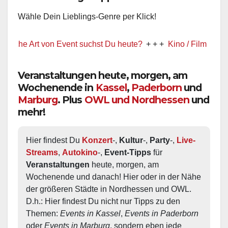
Wähle Dein Lieblings-Genre per Klick!
e Art von Event suchst Du heute?
+ + +
Kino / Film
+ + +
Ww pr
Veranstaltungen heute, morgen, am
Wochenende in
Kassel
,
Paderborn
und
Marburg
. Plus
OWL und Nordhessen
und
mehr!
Hier findest Du 
Konzert
-, 
Kultur
-, 
Party
-, 
Live-
Streams
, 
Autokino
-, 
Event-Tipps
 für 
Veranstaltungen
 heute, morgen, am 
Wochenende und danach! Hier oder in der Nähe 
der größeren Städte in Nordhessen und OWL.  
D.h.: Hier findest Du nicht nur Tipps zu den 
Themen: 
Events in Kassel
, 
Events in Paderborn
oder 
Events in Marburg
, sondern eben jede 