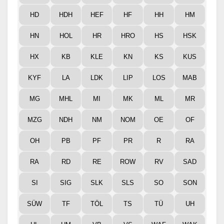
HD
HDH
HEF
HF
HH
HM
HN
HOL
HR
HRO
HS
HSK
HX
KB
KLE
KN
KS
KUS
KYF
LA
LDK
LIP
LOS
MAB
MG
MHL
MI
MK
ML
MR
MZG
NDH
NM
NOM
OE
OF
OH
PB
PF
PR
R
RA
RA
RD
RE
ROW
RV
SAD
SI
SIG
SLK
SLS
SO
SON
SÜW
TF
TÖL
TS
TÜ
UH