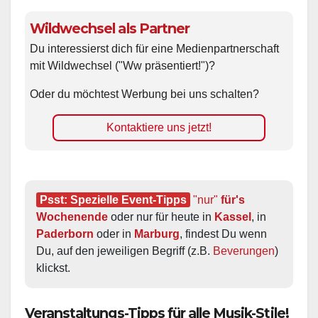
Wildwechsel als Partner
Du interessierst dich für eine Medienpartnerschaft
mit Wildwechsel ("Ww präsentiert!")?
Oder du möchtest Werbung bei uns schalten?
Kontaktiere uns jetzt!
Psst: Spezielle Event-Tipps
"nur"
 für's 
Wochenende
 oder nur für heute in 
Kassel
, in 
Paderborn
 oder in 
Marburg
, findest Du wenn 
Du, auf den jeweiligen Begriff (z.B. 
Beverungen
) 
klickst.
Veranstaltungs-Tipps für alle Musik-Stile!