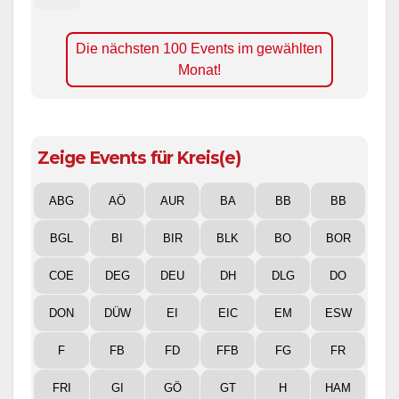
Die nächsten 100 Events im gewählten
Monat!
Zeige Events für Kreis(e)
ABG
AÖ
AUR
BA
BB
BB
BGL
BI
BIR
BLK
BO
BOR
COE
DEG
DEU
DH
DLG
DO
DON
DÜW
EI
EIC
EM
ESW
F
FB
FD
FFB
FG
FR
FRI
GI
GÖ
GT
H
HAM