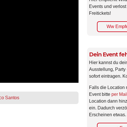
Events und verlost
Freitickets!
Ww Empfe
Dein Event feh
Hier kannst du dei
Ausstellung, Party 
sofort eintragen. K
Falls die Location 
Event bitte
per Mai
co Santos
Location dann hin
ein. Dadurch verzö
Erscheinen etwas.