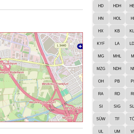
HD
HDH
H
HN
HOL
H
HX
KB
K
KYF
LA
L
MG
MHL
M
MZG
NDH
N
OH
PB
P
RA
RD
R
SI
SIG
S
SÜW
TF
T
UL
UM
V