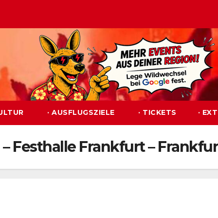
KULTUR
· AUSFLUGSZIELE
· TICKETS
· EX
 Festhalle Frankfurt – Frankfurt