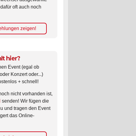
 dafür oft auch noch
hlungen zeigen!
lt hier?
nen Event (egal ob
oder Konzert oder...)
ostenlos + schnell!
noch nicht vorhanden ist,
l
senden! Wir fügen die
zu und tragen den Event
gert das Online-