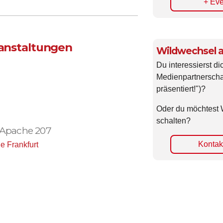
+ Eve
ranstaltungen
Wildwechsel a
Du interessierst di
Medienpartnerscha
präsentiert!")?
Oder du möchtest 
schalten?
Apache 207
Kontakt
e Frankfurt