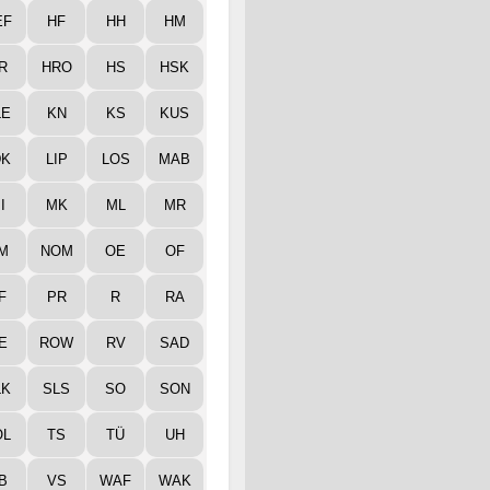
EF
HF
HH
HM
R
HRO
HS
HSK
LE
KN
KS
KUS
DK
LIP
LOS
MAB
I
MK
ML
MR
M
NOM
OE
OF
F
PR
R
RA
E
ROW
RV
SAD
LK
SLS
SO
SON
ÖL
TS
TÜ
UH
B
VS
WAF
WAK