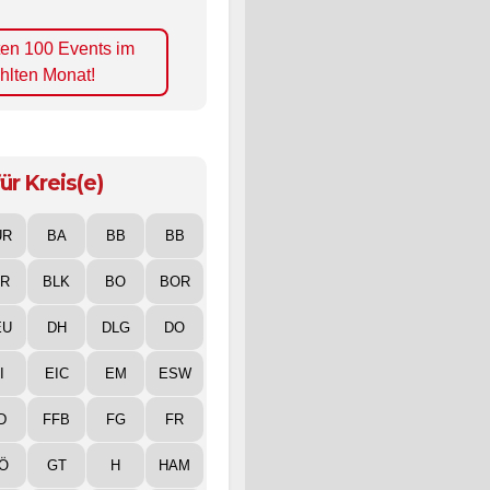
ten 100 Events im
hlten Monat!
ür Kreis(e)
UR
BA
BB
BB
IR
BLK
BO
BOR
EU
DH
DLG
DO
I
EIC
EM
ESW
D
FFB
FG
FR
Ö
GT
H
HAM