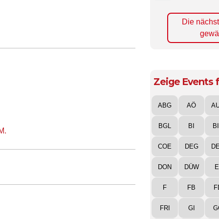
Die nächs
gewä
Zeige Events f
ABG
AÖ
A
BGL
BI
B
M.
COE
DEG
D
DON
DÜW
E
F
FB
F
FRI
GI
G