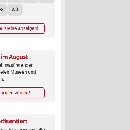
ES
WÜ
e Kreise anzeigen!
 im August
ll stattfindenden
vielen Museen und
n.
lungen zeigen!
räsentiert
ldwechsel ausgewählte