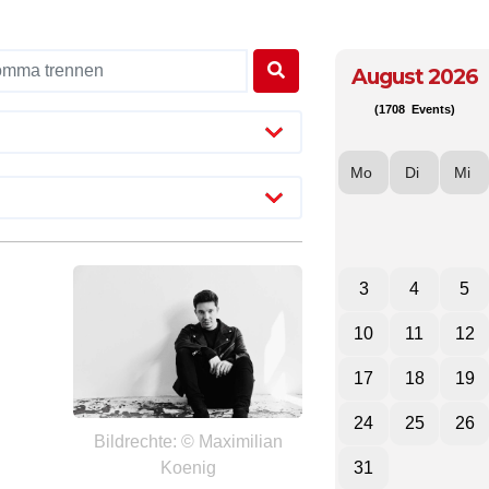
August 2026
(1708 Events)
Mo
Di
Mi
3
4
5
10
11
12
17
18
19
24
25
26
Bildrechte: © Maximilian
Koenig
31