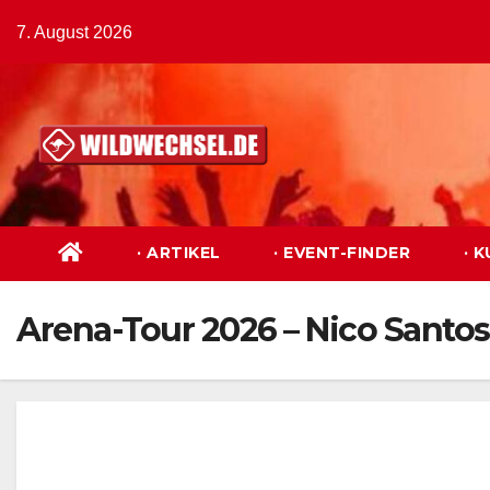
Zum
7. August 2026
Inhalt
springen
· ARTIKEL
· EVENT-FINDER
· 
Arena-Tour 2026 – Nico Santos –