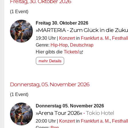
Freitag, 30. Oktober 2026
(1 Event)
Freitag 30. Oktober 2026
»MARTERIA - Zum Glück in die Zuku
19:30 Uhr |
Konzert
in
Frankfurt a. M.
,
Festhall
Genre:
Hip-Hop
,
Deutschrap
Hier gibts die
Tickets!
mehr Details
Donnerstag, 05. November 2026
(1 Event)
Donnerstag 05. November 2026
»Arena Tour 2026«
•
Tokio Hotel
20:00 Uhr |
Konzert
in
Frankfurt a. M.
,
Festhall
Genre:
Pop