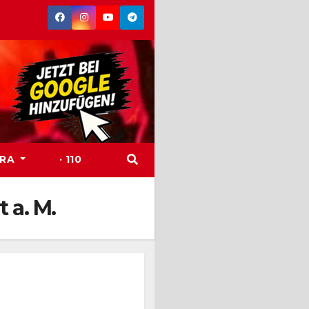
TRA
· 110
 a. M.