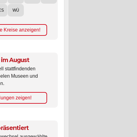
ES
WÜ
e Kreise anzeigen!
 im August
ll stattfindenden
vielen Museen und
n.
lungen zeigen!
räsentiert
ldwechsel ausgewählte