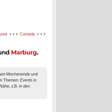
+ +
Comedy
+ + +
Ausstellung
und
Marburg
.
, am Wochenende und 
en Themen: 
Events in 
ähe, z.B. in den 