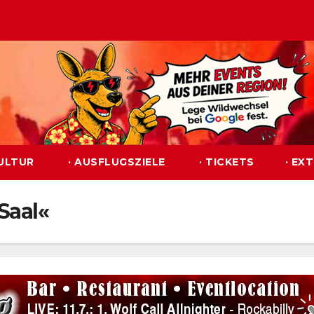
KULTUR
· AUSFLUGSZIELE
· TICKETS
· EX
Saal«