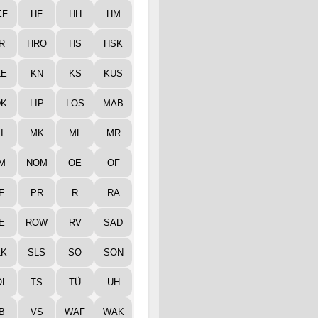
EF
HF
HH
HM
R
HRO
HS
HSK
LE
KN
KS
KUS
DK
LIP
LOS
MAB
I
MK
ML
MR
M
NOM
OE
OF
F
PR
R
RA
E
ROW
RV
SAD
LK
SLS
SO
SON
ÖL
TS
TÜ
UH
B
VS
WAF
WAK