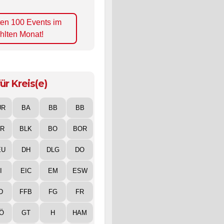
ten 100 Events im
hlten Monat!
ür Kreis(e)
UR
BA
BB
BB
IR
BLK
BO
BOR
EU
DH
DLG
DO
I
EIC
EM
ESW
D
FFB
FG
FR
Ö
GT
H
HAM