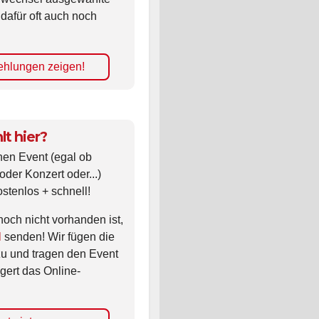
 dafür oft auch noch
hlungen zeigen!
lt hier?
nen Event (egal ob
oder Konzert oder...)
ostenlos + schnell!
noch nicht vorhanden ist,
l
senden! Wir fügen die
zu und tragen den Event
gert das Online-
nt eintragen