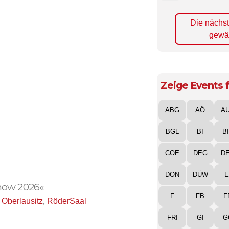
Die nächs
gewä
Zeige Events f
ABG
AÖ
A
BGL
BI
B
COE
DEG
D
DON
DÜW
E
how 2026«
F
FB
F
 Oberlausitz
,
RöderSaal
FRI
GI
G