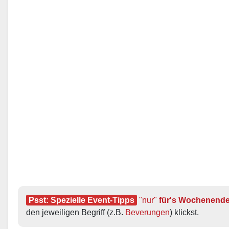
Psst: Spezielle Event-Tipps
"nur"
 für's Wochenend
den jeweiligen Begriff (z.B. 
Beverungen
) klickst.