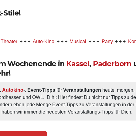
Stile!
+ + +
Auto-Kino
+ + +
Musical
+ + +
Party
+ + +
Konzert
+ 
 am Wochenende in
Kassel
,
Paderborn
hr!
, 
Autokino
-, 
Event-Tipps
 für 
Veranstaltungen
 heute, morgen
ordhessen und OWL.  D.h.: Hier findest Du nicht nur Tipps zu d
ondern eben jede Menge Event-Tipps zu Veranstaltungen in der N
 haben wir immer die neuesten Veranstaltungs-Tipps für Dich.