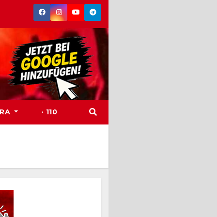
TRA
· 110