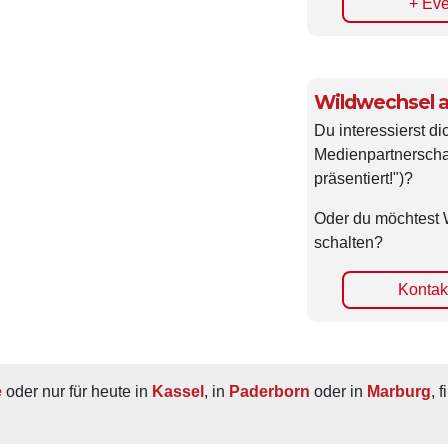
Wildwechsel a
Du interessierst di
Medienpartnerscha
präsentiert!")?
Oder du möchtest 
schalten?
Kontakt
e
 oder nur für heute in 
Kassel
, in 
Paderborn
 oder in 
Marburg
, 