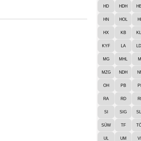
HD
HDH
H
HN
HOL
H
HX
KB
K
KYF
LA
L
MG
MHL
M
MZG
NDH
N
OH
PB
P
RA
RD
R
SI
SIG
S
SÜW
TF
T
UL
UM
V