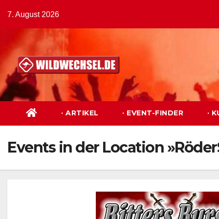
Zum
7. August 2026
Inhalt
springen
· ARTIKEL
· EVENT-FINDER
· 
Events in der Location »Röder