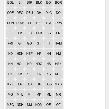
BGL
BI
BIR
BLK
BO
BOR
COE
DEG
DEU
DH
DLG
DO
DON
DÜW
EI
EIC
EM
ESW
F
FB
FD
FFB
FG
FR
FRI
GI
GÖ
GT
H
HAM
HD
HDH
HEF
HF
HH
HM
HN
HOL
HR
HRO
HS
HSK
HX
KB
KLE
KN
KS
KUS
KYF
LA
LDK
LIP
LOS
MAB
MG
MHL
MI
MK
ML
MR
MZG
NDH
NM
NOM
OE
OF