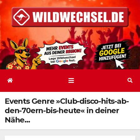
Zum
Inhalt
springen
Events Genre »Club-disco-hits-ab-
den-70ern-bis-heute« in deiner
Nähe…