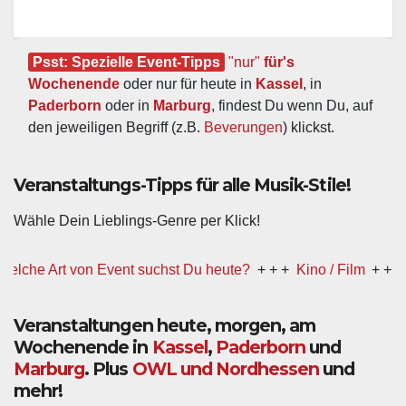
Psst: Spezielle Event-Tipps
"nur"
 für's 
Wochenende
 oder nur für heute in 
Kassel
, in 
Paderborn
 oder in 
Marburg
, findest Du wenn Du, auf 
den jeweiligen Begriff (z.B. 
Beverungen
) klickst.
Veranstaltungs-Tipps für alle Musik-Stile!
Wähle Dein Lieblings-Genre per Klick!
he Art von Event suchst Du heute?
+ + +
Kino / Film
+ + +
Ww 
Veranstaltungen heute, morgen, am
Wochenende in
Kassel
,
Paderborn
und
Marburg
. Plus
OWL und Nordhessen
und
mehr!