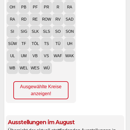
OH
PB
PF
PR
R
RA
RA
RD
RE
ROW
RV
SAD
SI
SIG
SLK
SLS
SO
SON
SÜW
TF
TÖL
TS
TÜ
UH
UL
UM
VB
VS
WAF
WAK
WB
WEL
WES
WÜ
Ausgewählte Kreise
anzeigen!
Ausstellungen im August