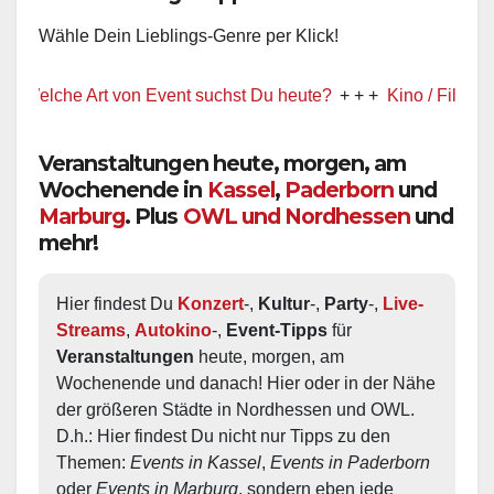
Wähle Dein Lieblings-Genre per Klick!
lche Art von Event suchst Du heute?
+ + +
Kino / Film
+ + +
Veranstaltungen heute, morgen, am
Wochenende in
Kassel
,
Paderborn
und
Marburg
. Plus
OWL und Nordhessen
und
mehr!
Hier findest Du 
Konzert
-, 
Kultur
-, 
Party
-, 
Live-
Streams
, 
Autokino
-, 
Event-Tipps
 für 
Veranstaltungen
 heute, morgen, am 
Wochenende und danach! Hier oder in der Nähe 
der größeren Städte in Nordhessen und OWL.  
D.h.: Hier findest Du nicht nur Tipps zu den 
Themen: 
Events in Kassel
, 
Events in Paderborn
oder 
Events in Marburg
, sondern eben jede 