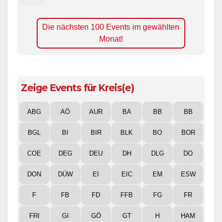
Die nächsten 100 Events im gewählten
Monat!
Zeige Events für Kreis(e)
ABG
AÖ
AUR
BA
BB
BB
BGL
BI
BIR
BLK
BO
BOR
COE
DEG
DEU
DH
DLG
DO
DON
DÜW
EI
EIC
EM
ESW
F
FB
FD
FFB
FG
FR
FRI
GI
GÖ
GT
H
HAM