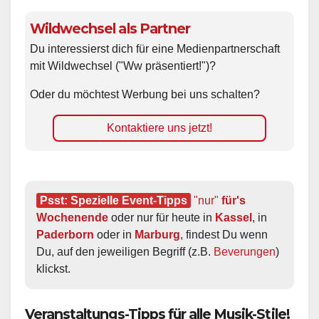
Wildwechsel als Partner
Du interessierst dich für eine Medienpartnerschaft
mit Wildwechsel ("Ww präsentiert!")?
Oder du möchtest Werbung bei uns schalten?
Kontaktiere uns jetzt!
Psst: Spezielle Event-Tipps
"nur"
 für's 
Wochenende
 oder nur für heute in 
Kassel
, in 
Paderborn
 oder in 
Marburg
, findest Du wenn 
Du, auf den jeweiligen Begriff (z.B. 
Beverungen
) 
klickst.
Veranstaltungs-Tipps für alle Musik-Stile!