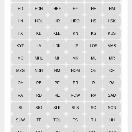
HD
HDH
HEF
HF
HH
HM
HN
HOL
HR
HRO
HS
HSK
HX
KB
KLE
KN
KS
KUS
KYF
LA
LDK
LIP
LOS
MAB
MG
MHL
MI
MK
ML
MR
MZG
NDH
NM
NOM
OE
OF
OH
PB
PF
PR
R
RA
RA
RD
RE
ROW
RV
SAD
SI
SIG
SLK
SLS
SO
SON
SÜW
TF
TÖL
TS
TÜ
UH