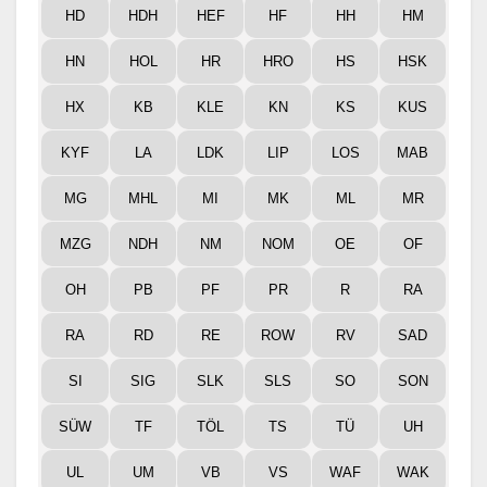
HD
HDH
HEF
HF
HH
HM
HN
HOL
HR
HRO
HS
HSK
HX
KB
KLE
KN
KS
KUS
KYF
LA
LDK
LIP
LOS
MAB
MG
MHL
MI
MK
ML
MR
MZG
NDH
NM
NOM
OE
OF
OH
PB
PF
PR
R
RA
RA
RD
RE
ROW
RV
SAD
SI
SIG
SLK
SLS
SO
SON
SÜW
TF
TÖL
TS
TÜ
UH
UL
UM
VB
VS
WAF
WAK