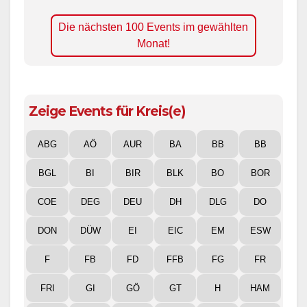
Die nächsten 100 Events im gewählten
Monat!
Zeige Events für Kreis(e)
ABG
AÖ
AUR
BA
BB
BB
BGL
BI
BIR
BLK
BO
BOR
COE
DEG
DEU
DH
DLG
DO
DON
DÜW
EI
EIC
EM
ESW
F
FB
FD
FFB
FG
FR
FRI
GI
GÖ
GT
H
HAM