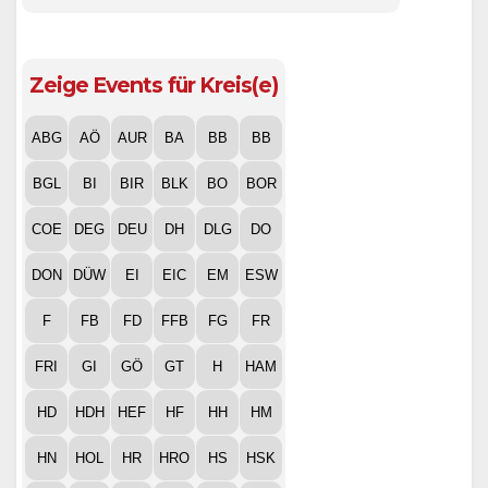
Zeige Events für Kreis(e)
ABG
AÖ
AUR
BA
BB
BB
BGL
BI
BIR
BLK
BO
BOR
COE
DEG
DEU
DH
DLG
DO
DON
DÜW
EI
EIC
EM
ESW
F
FB
FD
FFB
FG
FR
FRI
GI
GÖ
GT
H
HAM
HD
HDH
HEF
HF
HH
HM
HN
HOL
HR
HRO
HS
HSK