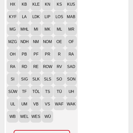
HX
KB
KLE
KN
KS
KUS
KYF
LA
LDK
LIP
LOS
MAB
MG
MHL
MI
MK
ML
MR
MZG
NDH
NM
NOM
OE
OF
OH
PB
PF
PR
R
RA
RA
RD
RE
ROW
RV
SAD
SI
SIG
SLK
SLS
SO
SON
SÜW
TF
TÖL
TS
TÜ
UH
UL
UM
VB
VS
WAF
WAK
WB
WEL
WES
WÜ