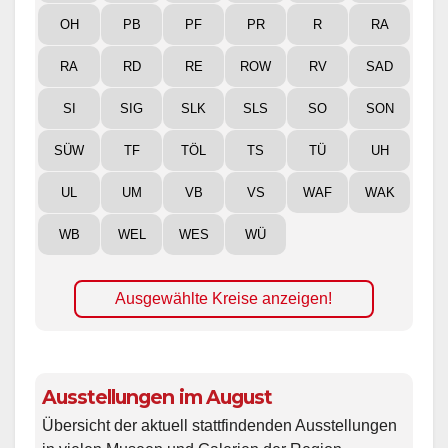
OH
PB
PF
PR
R
RA
RA
RD
RE
ROW
RV
SAD
SI
SIG
SLK
SLS
SO
SON
SÜW
TF
TÖL
TS
TÜ
UH
UL
UM
VB
VS
WAF
WAK
WB
WEL
WES
WÜ
Ausgewählte Kreise anzeigen!
Ausstellungen im August
Übersicht der aktuell stattfindenden Ausstellungen