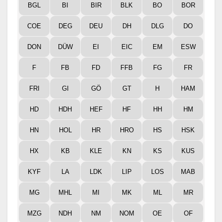
BGL
BI
BIR
BLK
BO
BOR
COE
DEG
DEU
DH
DLG
DO
DON
DÜW
EI
EIC
EM
ESW
F
FB
FD
FFB
FG
FR
FRI
GI
GÖ
GT
H
HAM
HD
HDH
HEF
HF
HH
HM
HN
HOL
HR
HRO
HS
HSK
HX
KB
KLE
KN
KS
KUS
KYF
LA
LDK
LIP
LOS
MAB
MG
MHL
MI
MK
ML
MR
MZG
NDH
NM
NOM
OE
OF