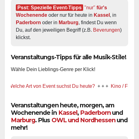
Psst: Spezielle Event-Tipps
"nur"
 für's 
Wochenende
 oder nur für heute in 
Kassel
, in 
Paderborn
 oder in 
Marburg
, findest Du wenn 
Du, auf den jeweiligen Begriff (z.B. 
Beverungen
) 
klickst.
Veranstaltungs-Tipps für alle Musik-Stile!
Wähle Dein Lieblings-Genre per Klick!
elche Art von Event suchst Du heute?
+ + +
Kino / Film
+ + +
Veranstaltungen heute, morgen, am
Wochenende in
Kassel
,
Paderborn
und
Marburg
. Plus
OWL und Nordhessen
und
mehr!