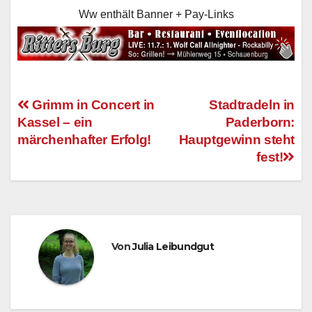
Ww enthält Banner + Pay-Links
Grimm in Concert in
Stadtradeln in
Kassel – ein
Paderborn:
Beitragsnavigation
märchenhafter Erfolg!
Hauptgewinn steht
fest!
Von
Julia Leibundgut