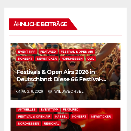
ÄHNLICHE BEITRÄGE
EVENT-TIPP
FEATURED
FESTIVAL & OPEN AIR
KONZERT
NEWSTICKER
NORDHESSEN
OWL
Festivals & Open Airs 2026 in
Deutschland: Diese 66 Festival-
Events warten auf Dich!
AUG. 6, 2026
WILDWECHSEL
AKTUELLES
EVENT-TIPP
FEATURED
FESTIVAL & OPEN AIR
KASSEL
KONZERT
NEWSTICKER
NORDHESSEN
REGIONAL