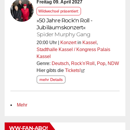
Freitag 09. April 2027
Wildwechsel präsentiert:
»50 Jahre Rock'n Roll -
Jubiläumskonzert«
Spider Murphy Gang
20:00 Uhr |
Konzert
in
Kassel
,
Stadthalle Kassel / Kongress Palais
Kassel
Genre:
Deutsch
,
Rock'n'Roll
,
Pop
,
NDW
Hier gibts die
Tickets!
mehr Details
Mehr
WW-FAN-ABO!