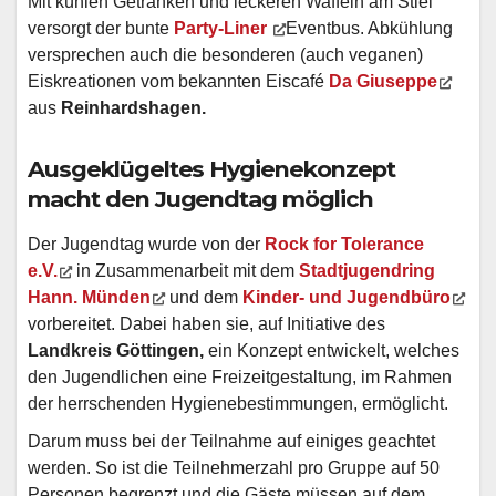
Mit kühlen Getränken und leckeren Waffeln am Stiel
versorgt der bunte
Party-Liner
Eventbus. Abkühlung
versprechen auch die besonderen (auch veganen)
Eiskreationen vom bekannten Eiscafé
Da Giuseppe
aus
Reinhardshagen.
Ausgeklügeltes Hygienekonzept
macht den Jugendtag möglich
Der Jugendtag wurde von der
Rock for Tolerance
e.V.
in Zusammenarbeit mit dem
Stadtjugendring
Hann. Münden
und dem
Kinder- und Jugendbüro
vorbereitet. Dabei haben sie, auf Initiative des
Landkreis Göttingen,
ein Konzept entwickelt, welches
den Jugendlichen eine Freizeitgestaltung, im Rahmen
der herrschenden Hygienebestimmungen, ermöglicht.
Darum muss bei der Teilnahme auf einiges geachtet
werden. So ist die Teilnehmerzahl pro Gruppe auf 50
Personen begrenzt und die Gäste müssen auf dem