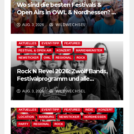
Wo sind die besten Festivals &
Open Airs in OWL & Nordhessen? –
Der Ww-Festival-Planer!
AUG. 3, 2026
WILDWECHSEL
AKTUELLES
EVENT-TIPP
FEATURED
FESTIVAL & OPEN AIR
KONZERT
MARIENMÜNSTER
NEWSTICKER
OWL
REGIONAL
ROCK
Rock N Revel 2026: Zwölf Bands,
Festivalprogramm und alle
wichtigen Informationen!
AUG. 3, 2026
WILDWECHSEL
AKTUELLES
EVENT-TIPP
FEATURED
INDIE
KONZERT
LOCATION
MARBURG
NEWSTICKER
NORDHESSEN
PARTY
REGIONAL
ROCK