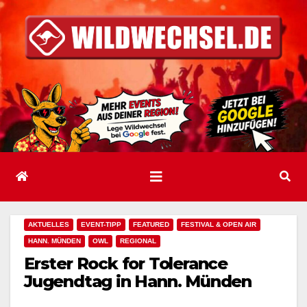
Zum
Inhalt
springen
AKTUELLES
EVENT-TIPP
FEATURED
FESTIVAL & OPEN AIR
HANN. MÜNDEN
OWL
REGIONAL
Erster Rock for Tolerance
Jugendtag in Hann. Münden