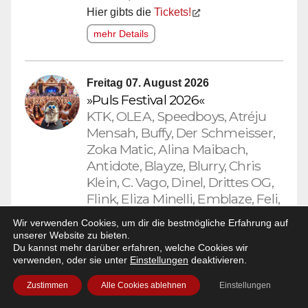
Hier gibts die
Tickets!
mehr Details
Freitag 07. August 2026
»Puls Festival 2026«
KTK, OLEA, Speedboys, Atréju
Mensah, Buffy, Der Schmeisser,
Zoka Matic, Alina Maibach,
Antidote, Blayze, Blurry, Chris
Klein, C. Vago, Dinel, Drittes OG,
Flink, Eliza Minelli, Emblaze, Feli,
Fricke, Fritzeo3, Fyke, Gino
Wir verwenden Cookies, um dir die bestmögliche Erfahrung auf
Bandito, Hadrian, Henner
unserer Website zu bieten.
Montana, Indikka, Isang Load,
Du kannst mehr darüber erfahren, welche Cookies wir
verwenden, oder sie unter
Einstellungen
deaktivieren.
Joaquim, JVN, Kenny Kendrix,
Kite, Lasmo, Lexi, Liam Heyne,
Zustimmen
Alle Cookies ablehnen
Einstellungen
Liv3, Marci, Marjell, Max