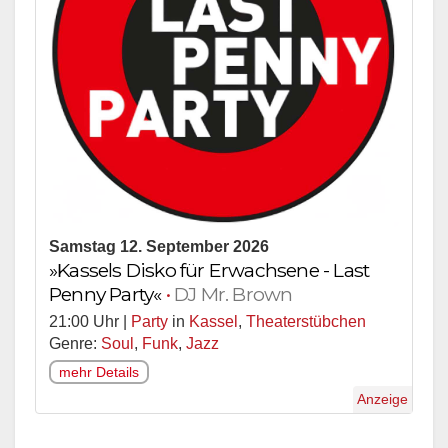
Samstag 12. September 2026
»Kassels Disko für Erwachsene - Last
Penny Party«
•
DJ Mr. Brown
21:00 Uhr |
Party
in
Kassel
,
Theaterstübchen
Genre:
Soul
,
Funk
,
Jazz
mehr Details
Anzeige