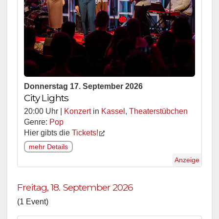
Donnerstag 17. September 2026
City Lights
20:00 Uhr |
Konzert
in
Kassel
,
Theaterstübchen
Genre:
Pop
Hier gibts die
Tickets!
mehr Details
Anzeige
Freitag, 18. September 2026
(1 Event)