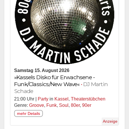
Samstag 15. August 2026
»Kassels Disko für Erwachsene -
Funk/Classics/New Wave«
•
DJ Martin
Schade
21:00 Uhr |
Party
in
Kassel
,
Theaterstübchen
Genre:
Groove
,
Funk
,
Soul
,
80er
,
90er
mehr Details
Anzeige