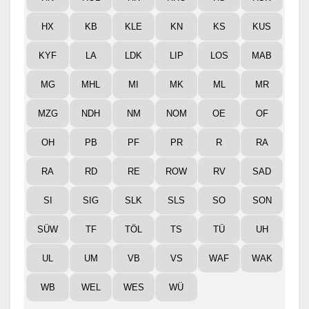
HX
KB
KLE
KN
KS
KUS
KYF
LA
LDK
LIP
LOS
MAB
MG
MHL
MI
MK
ML
MR
MZG
NDH
NM
NOM
OE
OF
OH
PB
PF
PR
R
RA
RA
RD
RE
ROW
RV
SAD
SI
SIG
SLK
SLS
SO
SON
SÜW
TF
TÖL
TS
TÜ
UH
UL
UM
VB
VS
WAF
WAK
WB
WEL
WES
WÜ