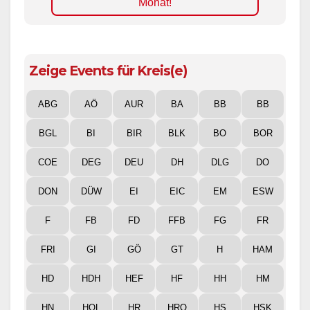
Monat!
Zeige Events für Kreis(e)
ABG
AÖ
AUR
BA
BB
BB
BGL
BI
BIR
BLK
BO
BOR
COE
DEG
DEU
DH
DLG
DO
DON
DÜW
EI
EIC
EM
ESW
F
FB
FD
FFB
FG
FR
FRI
GI
GÖ
GT
H
HAM
HD
HDH
HEF
HF
HH
HM
HN
HOL
HR
HRO
HS
HSK