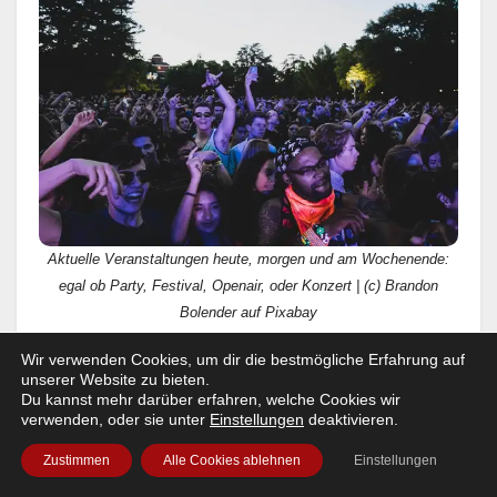
Aktuelle Veranstaltungen heute, morgen und am Wochenende:
egal ob Party, Festival, Openair, oder Konzert | (c) Brandon
Bolender auf Pixabay
Gut zu wissen!
Wir verwenden Cookies, um dir die bestmögliche Erfahrung auf
unserer Website zu bieten.
Du kannst mehr darüber erfahren, welche Cookies wir
Am Ww-Terminator wird kontinuierlich weiter
verwenden, oder sie unter
Einstellungen
deaktivieren.
gearbeitet.
Sprich: Layout und Funktionalität
werden stetig weiter entwickelt. Dabei freuen wir
Zustimmen
Alle Cookies ablehnen
Einstellungen
uns auch über Eure Ratschläge, bzw Kritik!