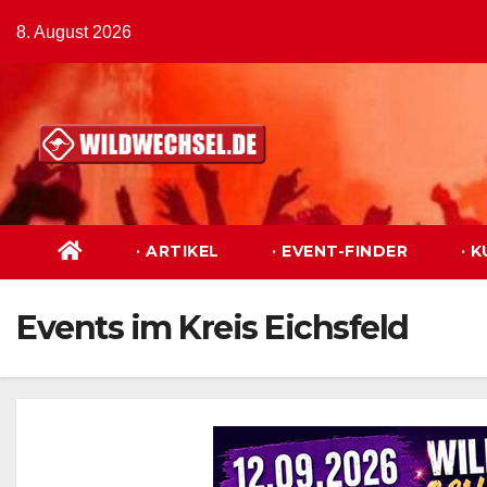
Zum
8. August 2026
Inhalt
springen
· ARTIKEL
· EVENT-FINDER
· 
Events im Kreis Eichsfeld