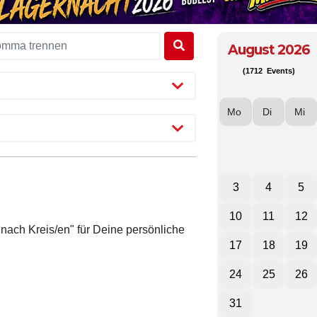
August 2026
(1712 Events)
Mo
Di
Mi
3
4
5
10
11
12
 nach Kreis/en" für Deine persönliche
17
18
19
24
25
26
31