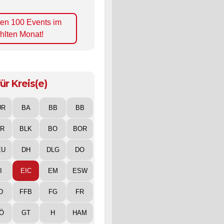
ten 100 Events im
hlten Monat!
ür Kreis(e)
UR
BA
BB
BB
IR
BLK
BO
BOR
EU
DH
DLG
DO
I
EIC
EM
ESW
D
FFB
FG
FR
Ö
GT
H
HAM