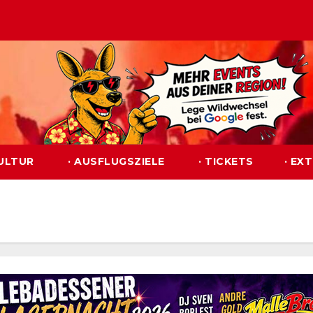
KULTUR
· AUSFLUGSZIELE
· TICKETS
· EX