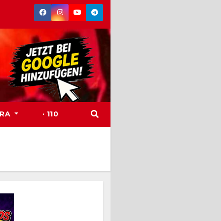
TRA
· 110