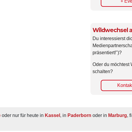
Wildwechsel a
Du interessierst di
Medienpartnerscha
präsentiert!")?
Oder du möchtest 
schalten?
Kontakt
e
 oder nur für heute in 
Kassel
, in 
Paderborn
 oder in 
Marburg
, 