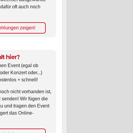
 dafür oft auch noch
hlungen zeigen!
lt hier?
nen Event (egal ob
oder Konzert oder...)
ostenlos + schnell!
noch nicht vorhanden ist,
l
senden! Wir fügen die
zu und tragen den Event
gert das Online-
nt eintragen