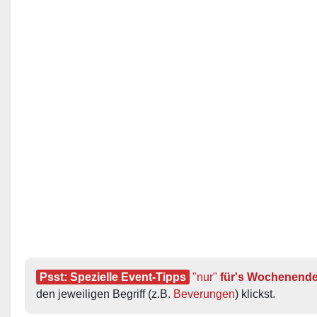
Psst: Spezielle Event-Tipps
"nur"
 für's Wochenend
den jeweiligen Begriff (z.B. 
Beverungen
) klickst.