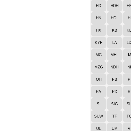
HD
HDH
H
HN
HOL
H
HX
KB
K
KYF
LA
L
MG
MHL
M
MZG
NDH
N
OH
PB
P
RA
RD
R
SI
SIG
S
SÜW
TF
T
UL
UM
V