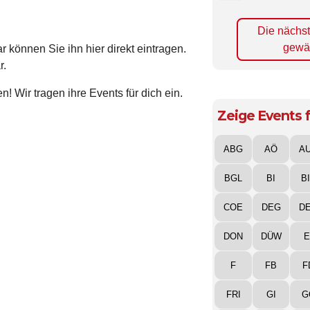
Die nächs
gewä
 können Sie ihn hier direkt eintragen.
r.
! Wir tragen ihre Events für dich ein.
Zeige Events f
ABG
AÖ
A
BGL
BI
B
COE
DEG
D
DON
DÜW
E
F
FB
F
FRI
GI
G