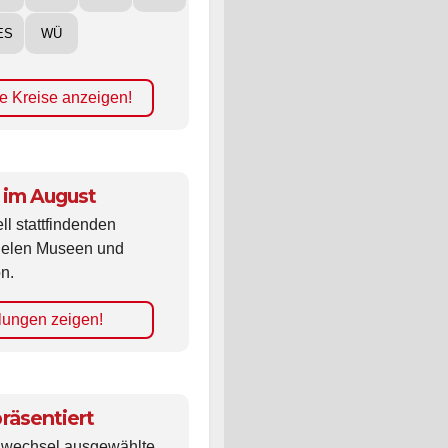
ES
WÜ
e Kreise anzeigen!
 im August
ll stattfindenden
vielen Museen und
n.
lungen zeigen!
räsentiert
ldwechsel ausgewählte