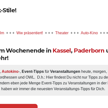
Stile!
+
Ww präsentiert!
+ + +
Theater
+ + +
Auto-Kino
+ + +
Music
 am Wochenende in
Kassel
,
Paderborn
hr!
, 
Autokino
-, 
Event-Tipps
 für 
Veranstaltungen
 heute, morgen
ordhessen und OWL.  D.h.: Hier findest Du nicht nur Tipps zu d
ondern eben jede Menge Event-Tipps zu Veranstaltungen in der N
 haben wir immer die neuesten Veranstaltungs-Tipps für Dich.