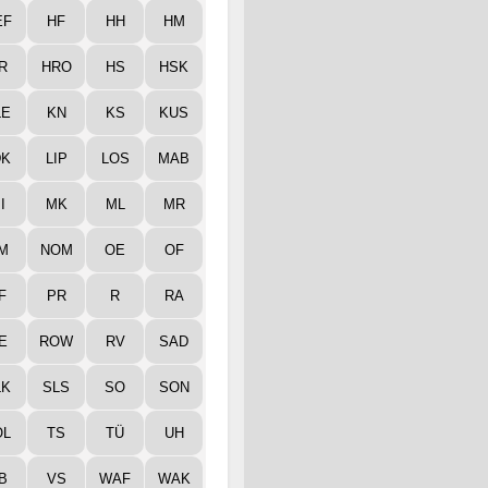
EF
HF
HH
HM
R
HRO
HS
HSK
LE
KN
KS
KUS
DK
LIP
LOS
MAB
I
MK
ML
MR
M
NOM
OE
OF
F
PR
R
RA
E
ROW
RV
SAD
LK
SLS
SO
SON
ÖL
TS
TÜ
UH
B
VS
WAF
WAK