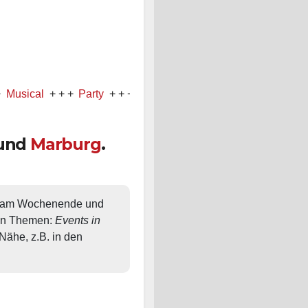
al
+ + +
Party
+ + +
Konzert
und
Marburg
.
, am Wochenende und 
en Themen: 
Events in 
ähe, z.B. in den 