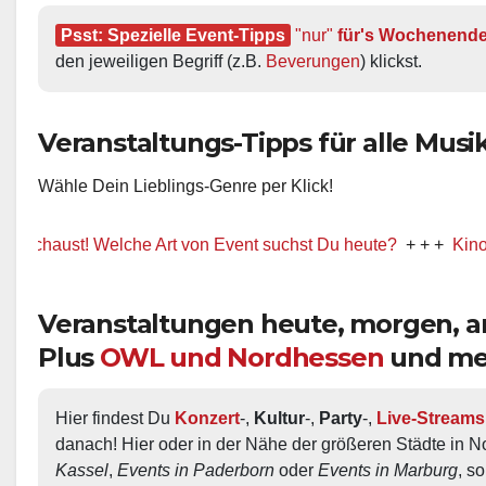
Psst: Spezielle Event-Tipps
"nur"
 für's Wochenend
den jeweiligen Begriff (z.B. 
Beverungen
) klickst.
Veranstaltungs-Tipps für alle Musik-
Wähle Dein Lieblings-Genre per Klick!
ust! Welche Art von Event suchst Du heute?
+ + +
Kino / Film
Veranstaltungen heute, morgen,
Plus
OWL und Nordhessen
und me
Hier findest Du 
Konzert
-, 
Kultur
-, 
Party
-, 
Live-Streams
danach! Hier oder in der Nähe der größeren Städte in N
Kassel
, 
Events in Paderborn
 oder 
Events in Marburg
, s