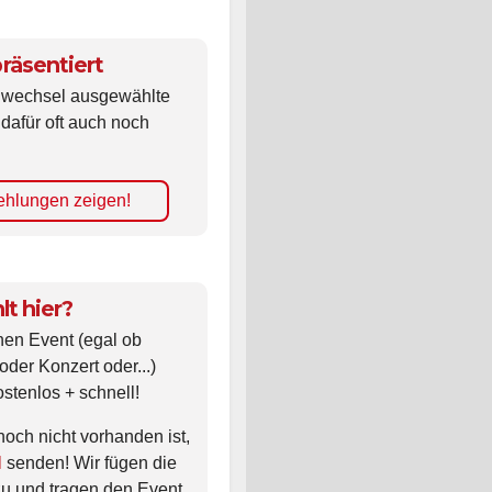
räsentiert
ldwechsel ausgewählte
 dafür oft auch noch
hlungen zeigen!
lt hier?
nen Event (egal ob
oder Konzert oder...)
ostenlos + schnell!
noch nicht vorhanden ist,
l
senden! Wir fügen die