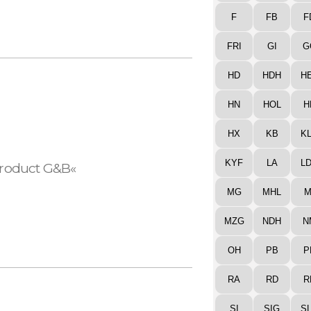
F
FB
F
FRI
GI
G
HD
HDH
H
HN
HOL
H
HX
KB
K
KYF
LA
L
 Product G&B«
MG
MHL
M
MZG
NDH
N
OH
PB
P
RA
RD
R