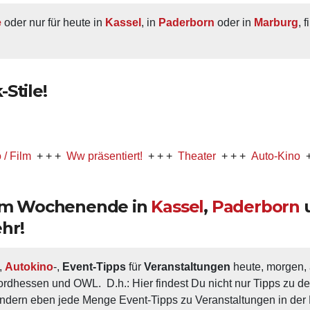
e
 oder nur für heute in 
Kassel
, in 
Paderborn
 oder in 
Marburg
, 
Stile!
+ + +
Ww präsentiert!
+ + +
Theater
+ + +
Auto-Kino
+ + +
Mu
 am Wochenende in
Kassel
,
Paderborn
hr!
, 
Autokino
-, 
Event-Tipps
 für 
Veranstaltungen
 heute, morgen
ordhessen und OWL.  D.h.: Hier findest Du nicht nur Tipps zu d
ondern eben jede Menge Event-Tipps zu Veranstaltungen in der N