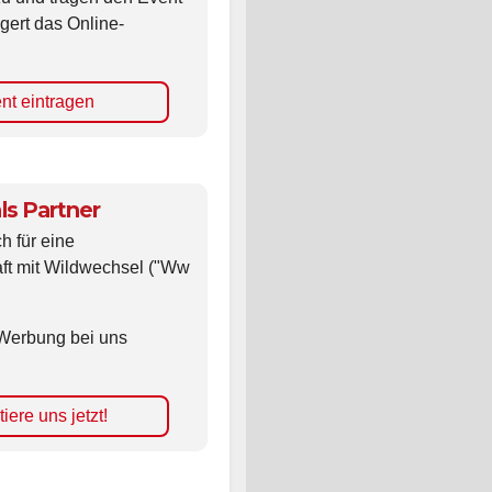
zu und tragen den Event
gert das Online-
nt eintragen
ls Partner
ch für eine
ft mit Wildwechsel ("Ww
Werbung bei uns
iere uns jetzt!