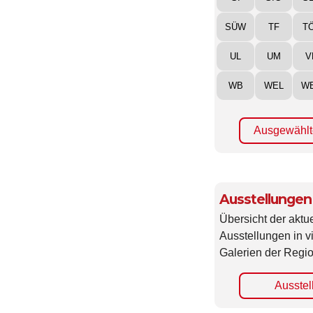
SI
SIG
S
SÜW
TF
T
UL
UM
V
WB
WEL
W
Ausgewählt
Ausstellungen
Übersicht der aktue
Ausstellungen in 
Galerien der Regio
Ausstel