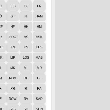
D
FFB
FG
FR
Ö
GT
H
HAM
EF
HF
HH
HM
R
HRO
HS
HSK
LE
KN
KS
KUS
DK
LIP
LOS
MAB
I
MK
ML
MR
M
NOM
OE
OF
F
PR
R
RA
E
ROW
RV
SAD