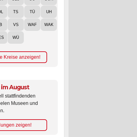
LK
SLS
SO
SON
ÖL
TS
TÜ
UH
B
VS
WAF
WAK
ES
WÜ
e Kreise anzeigen!
 im August
ll stattfindenden
vielen Museen und
n.
lungen zeigen!