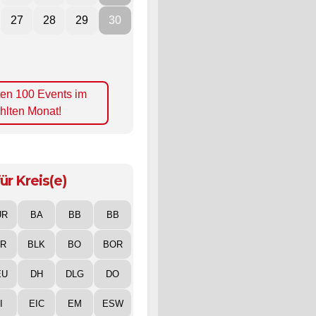
27
28
29
30
ten 100 Events im
hlten Monat!
ür Kreis(e)
UR
BA
BB
BB
IR
BLK
BO
BOR
EU
DH
DLG
DO
I
EIC
EM
ESW