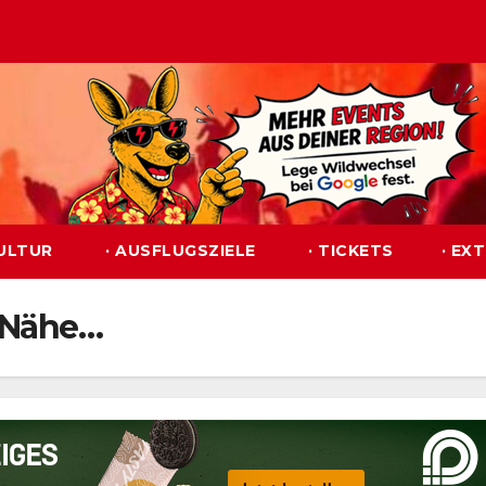
KULTUR
· AUSFLUGSZIELE
· TICKETS
· EX
r Nähe…