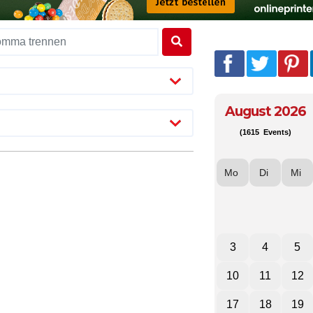
August 2026
(1615 Events)
Mo
Di
Mi
3
4
5
10
11
12
17
18
19