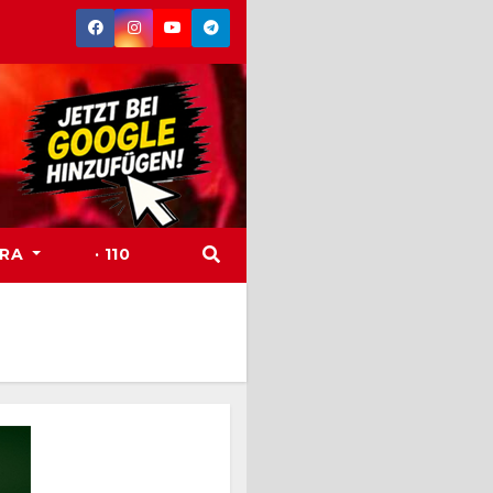
TRA
· 110