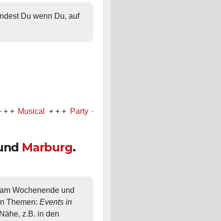
findest Du wenn Du, auf 
sical
+ + +
Party
+ + +
Konzert
und
Marburg
.
, am Wochenende und 
en Themen: 
Events in 
ähe, z.B. in den 