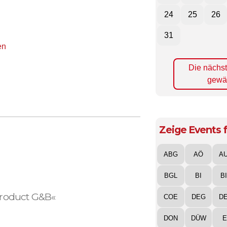
24
25
26
31
en
Die nächs
gewä
Zeige Events f
ABG
AÖ
A
BGL
BI
B
 Product G&B«
COE
DEG
D
DON
DÜW
E