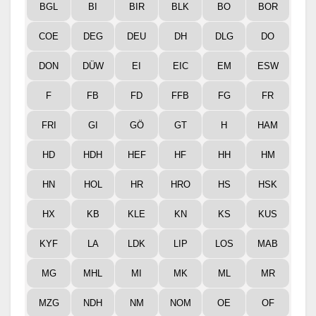
BGL
BI
BIR
BLK
BO
BOR
COE
DEG
DEU
DH
DLG
DO
DON
DÜW
EI
EIC
EM
ESW
F
FB
FD
FFB
FG
FR
FRI
GI
GÖ
GT
H
HAM
HD
HDH
HEF
HF
HH
HM
HN
HOL
HR
HRO
HS
HSK
HX
KB
KLE
KN
KS
KUS
KYF
LA
LDK
LIP
LOS
MAB
MG
MHL
MI
MK
ML
MR
MZG
NDH
NM
NOM
OE
OF