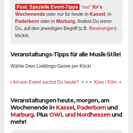
Psst: Spezielle Event-Tipps
"nur"
 für's 
Wochenende
 oder nur für heute in 
Kassel
, in 
Paderborn
 oder in 
Marburg
, findest Du wenn 
Du, auf den jeweiligen Begriff (z.B. 
Beverungen
) 
klickst.
Veranstaltungs-Tipps für alle Musik-Stile!
Wähle Dein Lieblings-Genre per Klick!
 Art von Event suchst Du heute?
+ + +
Kino / Film
+ + +
Ww pr
Veranstaltungen heute, morgen, am
Wochenende in
Kassel
,
Paderborn
und
Marburg
. Plus
OWL und Nordhessen
und
mehr!