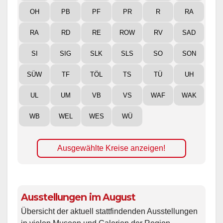
OH
PB
PF
PR
R
RA
RA
RD
RE
ROW
RV
SAD
SI
SIG
SLK
SLS
SO
SON
SÜW
TF
TÖL
TS
TÜ
UH
UL
UM
VB
VS
WAF
WAK
WB
WEL
WES
WÜ
Ausgewählte Kreise anzeigen!
Ausstellungen im August
Übersicht der aktuell stattfindenden Ausstellungen