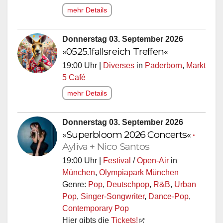
mehr Details
Donnerstag 03. September 2026
»0525.1fallsreich Treffen«
19:00 Uhr |
Diverses
in
Paderborn
,
Markt
5 Café
mehr Details
Donnerstag 03. September 2026
»Superbloom 2026 Concerts«
•
Ayliva + Nico Santos
19:00 Uhr |
Festival
/
Open-Air
in
München
,
Olympiapark München
Genre:
Pop
,
Deutschpop
,
R&B
,
Urban
Pop
,
Singer-Songwriter
,
Dance-Pop
,
Contemporary Pop
Hier gibts die
Tickets!