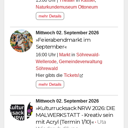
15:00 Uhr |
Theater
in
Kassel
,
Naturkundemuseum Ottoneum
mehr Details
Mittwoch 02. September 2026
»Feierabendmarkt im
September«
16:00 Uhr |
Markt
in
Söhrewald-
Wellerode
,
Gemeindeverwaltung
Söhrewald
Hier gibts die
Tickets!
mehr Details
Mittwoch 02. September 2026
»Kulturrucksack NRW 2026: DIE
MALWERKSTATT - Kreativ sein
mit Acryl (Termin 1/10)«
•
Uta