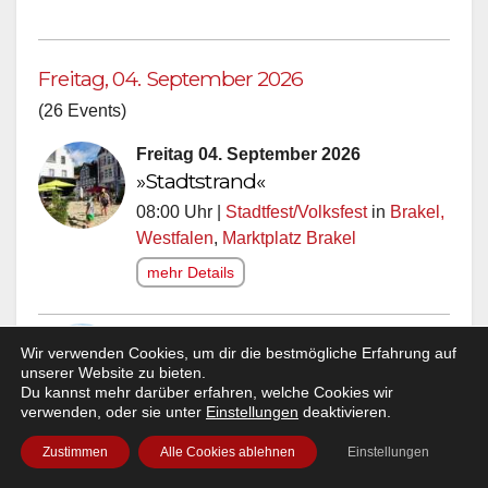
Freitag, 04. September 2026
(26 Events)
Freitag 04. September 2026
»Stadtstrand«
08:00 Uhr |
Stadtfest/Volksfest
in
Brakel,
Westfalen
,
Marktplatz Brakel
mehr Details
Freitag 04. September 2026
Wir verwenden Cookies, um dir die bestmögliche Erfahrung auf
»Herbstzauber Kassel 2026«
unserer Website zu bieten.
Du kannst mehr darüber erfahren, welche Cookies wir
10:00 Uhr |
Markt
/
Stadtfest/Volksfest
in
verwenden, oder sie unter
Einstellungen
deaktivieren.
Kassel
,
Staatspark Karlsaue &
Blumeninsel Siebenbergen
Zustimmen
Alle Cookies ablehnen
Einstellungen
Hier gibts die
Tickets!