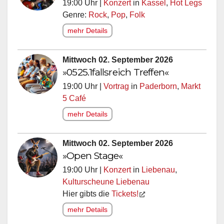
19:00 Uhr |
Konzert
in
Kassel
,
Hot Legs
Genre:
Rock
,
Pop
,
Folk
mehr Details
Mittwoch 02. September 2026
»0525.1fallsreich Treffen«
19:00 Uhr |
Vortrag
in
Paderborn
,
Markt
5 Café
mehr Details
Mittwoch 02. September 2026
»Open Stage«
19:00 Uhr |
Konzert
in
Liebenau
,
Kulturscheune Liebenau
Hier gibts die
Tickets!
mehr Details