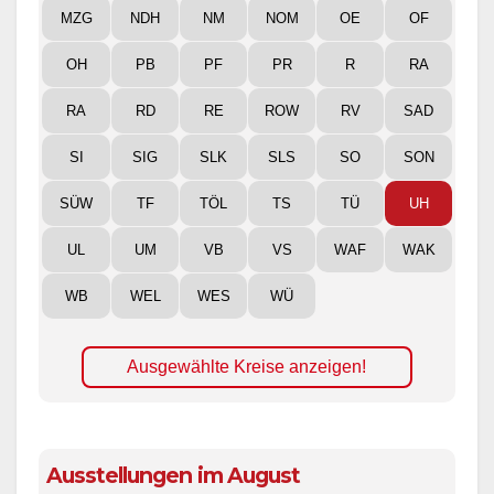
MZG
NDH
NM
NOM
OE
OF
OH
PB
PF
PR
R
RA
RA
RD
RE
ROW
RV
SAD
SI
SIG
SLK
SLS
SO
SON
SÜW
TF
TÖL
TS
TÜ
UH
UL
UM
VB
VS
WAF
WAK
WB
WEL
WES
WÜ
Ausgewählte Kreise anzeigen!
Ausstellungen im August