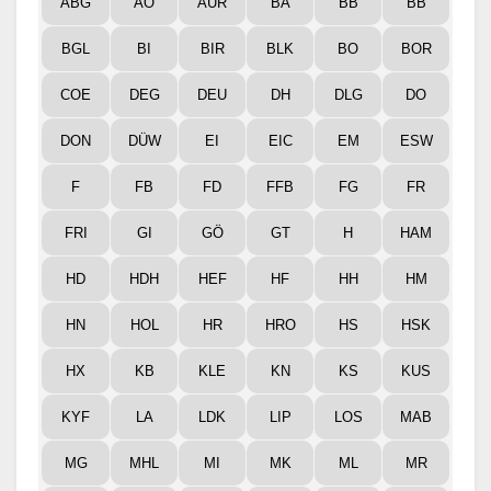
ABG
AÖ
AUR
BA
BB
BB
BGL
BI
BIR
BLK
BO
BOR
COE
DEG
DEU
DH
DLG
DO
DON
DÜW
EI
EIC
EM
ESW
F
FB
FD
FFB
FG
FR
FRI
GI
GÖ
GT
H
HAM
HD
HDH
HEF
HF
HH
HM
HN
HOL
HR
HRO
HS
HSK
HX
KB
KLE
KN
KS
KUS
KYF
LA
LDK
LIP
LOS
MAB
MG
MHL
MI
MK
ML
MR