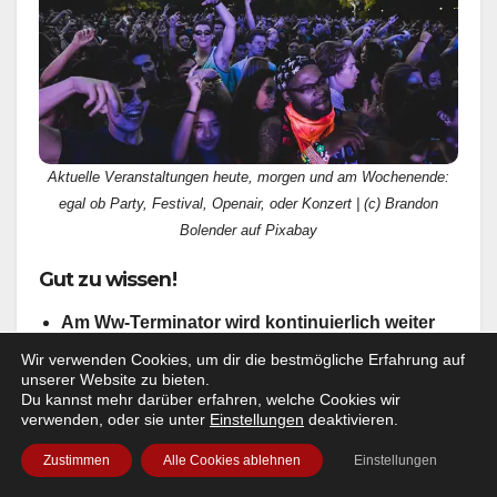
Aktuelle Veranstaltungen heute, morgen und am Wochenende:
egal ob Party, Festival, Openair, oder Konzert | (c) Brandon
Bolender auf Pixabay
Gut zu wissen!
Am Ww-Terminator wird kontinuierlich weiter
gearbeitet.
Sprich: Layout und Funktionalität
Wir verwenden Cookies, um dir die bestmögliche Erfahrung auf
werden stetig weiter entwickelt. Dabei freuen wir
unserer Website zu bieten.
Du kannst mehr darüber erfahren, welche Cookies wir
uns auch über Eure Ratschläge, bzw Kritik!
verwenden, oder sie unter
Einstellungen
deaktivieren.
Wenn Dir unser kostenloser Service gefällt und Du
uns unterstützen willst, damit es Wildwechsel.de
Zustimmen
Alle Cookies ablehnen
Einstellungen
auch in der Zukunft noch gibt – und sei es nur mit