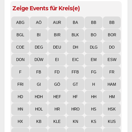
Zeige Events für Kreis(e)
ABG
AÖ
AUR
BA
BB
BB
BGL
BI
BIR
BLK
BO
BOR
COE
DEG
DEU
DH
DLG
DO
DON
DÜW
EI
EIC
EM
ESW
F
FB
FD
FFB
FG
FR
FRI
GI
GÖ
GT
H
HAM
HD
HDH
HEF
HF
HH
HM
HN
HOL
HR
HRO
HS
HSK
HX
KB
KLE
KN
KS
KUS