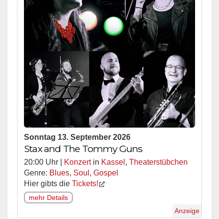
Sonntag 13. September 2026
Stax and The Tommy Guns
20:00 Uhr |
Konzert
in
Kassel
,
Theaterstübchen
Genre:
Blues
,
Soul
,
Gospel
Hier gibts die
Tickets!
mehr Details
Anzeige