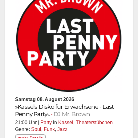
Samstag 08. August 2026
»Kassels Disko für Erwachsene - Last
Penny Party«
•
DJ Mr. Brown
21:00 Uhr |
Party
in
Kassel
,
Theaterstübchen
Genre:
Soul
,
Funk
,
Jazz