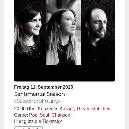
Freitag 11. September 2026
Sentimental Season
•
»Saisoneröffnung«
20:00 Uhr |
Konzert
in
Kassel
,
Theaterstübchen
Genre:
Pop
,
Soul
,
Chanson
Hier gibts die
Tickets!