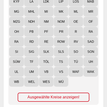
KYF
LA
LDK
LIP
LOS
MAB
MG
MHL
MI
MK
ML
MR
MZG
NDH
NM
NOM
OE
OF
OH
PB
PF
PR
R
RA
RA
RD
RE
ROW
RV
SAD
SI
SIG
SLK
SLS
SO
SON
SÜW
TF
TÖL
TS
TÜ
UH
UL
UM
VB
VS
WAF
WAK
WB
WEL
WES
WÜ
Ausgewählte Kreise anzeigen!