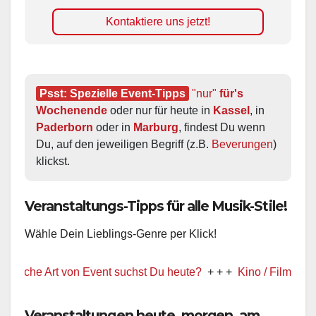
Kontaktiere uns jetzt!
Psst: Spezielle Event-Tipps
"nur"
 für's 
Wochenende
 oder nur für heute in 
Kassel
, in 
Paderborn
 oder in 
Marburg
, findest Du wenn 
Du, auf den jeweiligen Begriff (z.B. 
Beverungen
) 
klickst.
Veranstaltungs-Tipps für alle Musik-Stile!
Wähle Dein Lieblings-Genre per Klick!
rt von Event suchst Du heute?
+ + +
Kino / Film
+ + +
Ww präse
Veranstaltungen heute, morgen, am