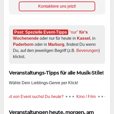
Kontaktiere uns jetzt!
Psst: Spezielle Event-Tipps
"nur"
 für's 
Wochenende
 oder nur für heute in 
Kassel
, in 
Paderborn
 oder in 
Marburg
, findest Du wenn 
Du, auf den jeweiligen Begriff (z.B. 
Beverungen
) 
klickst.
Veranstaltungs-Tipps für alle Musik-Stile!
Wähle Dein Lieblings-Genre per Klick!
 von Event suchst Du heute?
+ + +
Kino / Film
+ + +
Ww präsent
Veranstaltungen heute, morgen, am