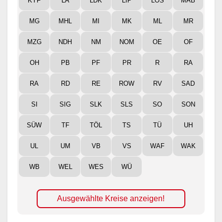
KYF
LA
LDK
LIP
LOS
MAB
MG
MHL
MI
MK
ML
MR
MZG
NDH
NM
NOM
OE
OF
OH
PB
PF
PR
R
RA
RA
RD
RE
ROW
RV
SAD
SI
SIG
SLK
SLS
SO
SON
SÜW
TF
TÖL
TS
TÜ
UH
UL
UM
VB
VS
WAF
WAK
WB
WEL
WES
WÜ
Ausgewählte Kreise anzeigen!