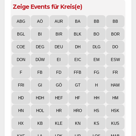
Zeige Events für Kreis(e)
ABG
AÖ
AUR
BA
BB
BB
BGL
BI
BIR
BLK
BO
BOR
COE
DEG
DEU
DH
DLG
DO
DON
DÜW
EI
EIC
EM
ESW
F
FB
FD
FFB
FG
FR
FRI
GI
GÖ
GT
H
HAM
HD
HDH
HEF
HF
HH
HM
HN
HOL
HR
HRO
HS
HSK
HX
KB
KLE
KN
KS
KUS